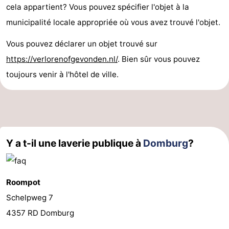
cela appartient? Vous pouvez spécifier l'objet à la
du
Randonnée
-
municipalité locale appropriée où vous avez trouvé l'objet.
vélo
Équitation
-
Vous pouvez déclarer un objet trouvé sur
https://verlorenofgevonden.nl/
. Bien sûr vous pouvez
Manèges
-
toujours venir à l'hôtel de ville.
Terrains
-
de
Peche
-
golf
Sportive
Equitation
Conduite
Y a t-il une laverie publique à
Domburg
?
de
Boire
l'anneau
et
Événements
Roompot
Schelpweg 7
manger
Pratiques
4357 RD Domburg
Forum