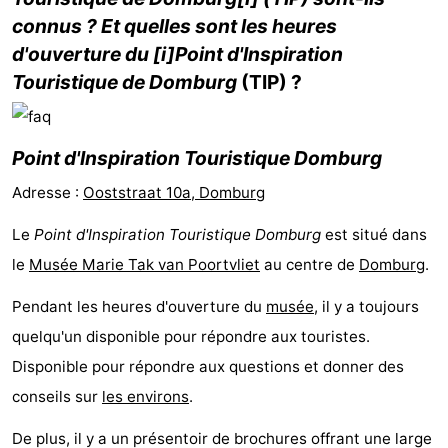
connus ? Et quelles sont les heures
Mantelingen
Zoutelande
-
d'ouverture du [i]Point d'Inspiration
Touristique de Domburg
(TIP) ?
Nature
-
Walcherse
Dishoek
-
Point d'Inspiration Touristique Domburg
bos
Vlissingen
-
Adresse :
Ooststraat 10a, Domburg
Middelburg
Zeeuws-
Le
Point d'Inspiration Touristique Domburg
est situé dans
Vlaanderen
-
le
Musée Marie Tak van Poortvliet
au centre de
Domburg
.
Nieuwvliet
-
Pendant les heures d'ouverture du
musée
, il y a toujours
quelqu'un disponible pour répondre aux touristes.
Sluis
-
Disponible pour répondre aux questions et donner des
Cadzand
-
conseils sur
les environs
.
De plus, il y a un présentoir de brochures offrant une large
Nature
Météo