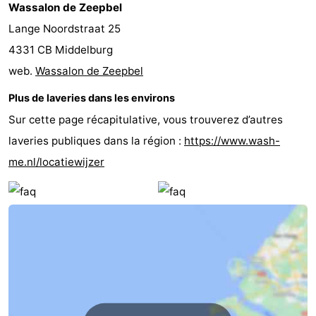
Wassalon de Zeepbel
Route
Lange Noordstraat 25
4331 CB Middelburg
-
web.
Wassalon de Zeepbel
Stationnement
Adresses
Plus de laveries dans les environs
Médicales
Région
Sur cette page récapitulative, vous trouverez d’autres
laveries publiques dans la région :
https://www.wash-
Zeeland
me.nl/locatiewijzer
Schouwen-
Duiveland
-
Renesse
-
Brouwershaven
-
Bruinisse
-