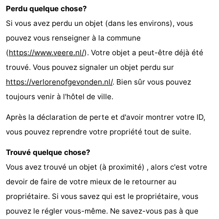
Perdu quelque chose?
de
Aires
-
Si vous avez perdu un objet (dans les environs), vous
jeux
de
Bowling
-
pouvez vous renseigner à la commune
(
https://www.veere.nl/
). Votre objet a peut-être déjà été
jeux
Parcours
Centres
trouvé. Vous pouvez signaler un objet perdu sur
intérieures
de
de
Villages
https://verlorenofgevonden.nl/
. Bien sûr vous pouvez
toujours venir à l'hôtel de ville.
mini-
bien-
&
Nature
Après la déclaration de perte et d'avoir montrer votre ID,
golf
être
villes
Visites
vous pouvez reprendre votre propriété tout de suite.
guidées
Sports
Trouvé quelque chose?
Vous avez trouvé un objet (à proximité) , alors c'est votre
-
devoir de faire de votre mieux de le retourner au
Piscines
-
propriétaire. Si vous savez qui est le propriétaire, vous
pouvez le régler vous-même. Ne savez-vous pas à que
Faire
-