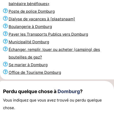
balnéaire bénéfiques»
Voir
Poste de police Domburg
et
Lieux
Dialyse de vacances à [plaatsnaam]
Boulangerie à Domburg
faire
d'intérêt
-
Payer les Transports Publics vers Domburg
Musées
-
Municipalité Domburg
Échanger, remplir, louer ou acheter (camping) des
Monuments
-
bouteilles de gaz?
Moulins
-
Se marier à Domburg
Office de Tourisme Domburg
Phares
-
Points
Attractions
Perdu quelque chose à
Domburg
?
de
-
Vous indiquez que vous avez trouvé ou perdu quelque
chose.
vue
Terrains
-