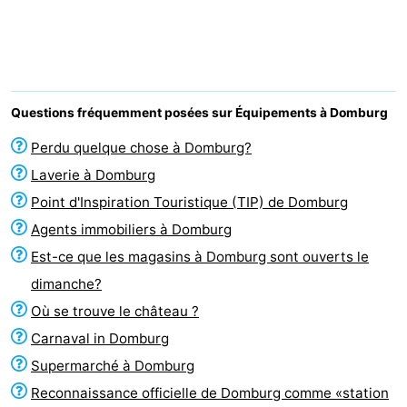
Park
-
Loverendale
Résidence
Campings
Wijngaerde
Chambre
Questions fréquemment posées sur Équipements à Domburg
d'hôtes
Chaumières
Perdu quelque chose à Domburg?
Laverie à Domburg
-
Point d'Inspiration Touristique (TIP) de Domburg
Buitenhof
-
Agents immobiliers à Domburg
Est-ce que les magasins à Domburg sont ouverts le
Domburg
Hof
-
dimanche?
Domburg
Westhove
Hôtels
Où se trouve le château ?
Carnaval in Domburg
Last
Supermarché à Domburg
minutes
Plages
Reconnaissance officielle de Domburg comme «station