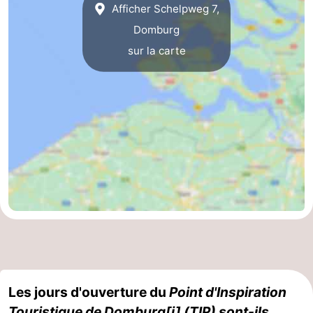
Afficher Schelpweg 7,
Zierikzee
-
Domburg
sur la carte
Nature
-
Oosterschelde
Burgh
-
Haamstede
Nature
Walcheren
Kop
-
van
Veere
-
Schouwen
Nature
-
Oranjezon
Oostkapelle
-
Nature
-
Les jours d'ouverture du
Point d'Inspiration
de
Westkapelle
-
Touristique de Domburg[i] (TIP) sont-ils