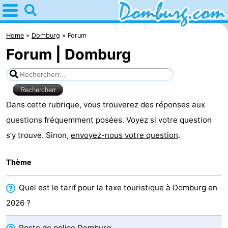
Home
Domburg
Home
Domburg
Forum
Forum | Domburg
Astuces
Avec
les
Webcam
Dans cette rubrique, vous trouverez des réponses aux
questions fréquemment posées. Voyez si votre question
enfants
Webcam
s’y trouve. Sinon,
envoyez-nous votre question
.
Webcam
Thème
Plage
Passer
Quel est le tarif pour la taxe touristique à Domburg en
la
Appartements
2026 ?
nuit
-
Poste de police Domburg