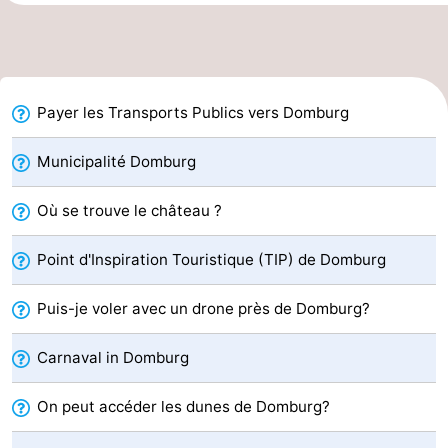
Voir
et
Lieux
Payer les Transports Publics vers Domburg
faire
d'intérêt
-
Musées
-
Municipalité Domburg
Monuments
-
Où se trouve le château ?
Moulins
-
Point d'Inspiration Touristique (TIP) de Domburg
Phares
-
Puis-je voler avec un drone près de Domburg?
Points
Attractions
Carnaval in Domburg
de
-
On peut accéder les dunes de Domburg?
vue
Terrains
-