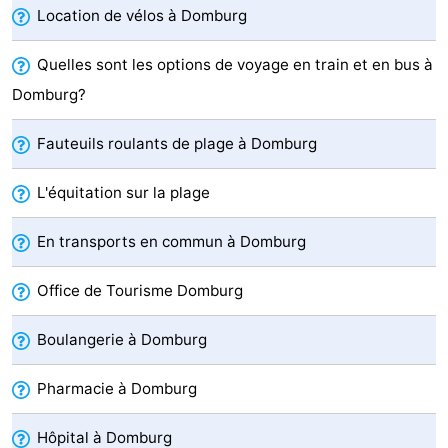
Location de vélos à Domburg
Route
Quelles sont les options de voyage en train et en bus à
-
Domburg?
Stationnement
Adresses
Fauteuils roulants de plage à Domburg
Médicales
Région
L'équitation sur la plage
Zeeland
En transports en commun à Domburg
Schouwen-
Office de Tourisme Domburg
Duiveland
-
Boulangerie à Domburg
Renesse
-
Pharmacie à Domburg
Brouwershaven
-
Bruinisse
-
Hôpital à Domburg