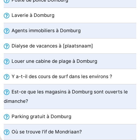
Park
-
Laverie à Domburg
Loverendale
Résidence
Campings
Agents immobiliers à Domburg
Wijngaerde
Chambre
Dialyse de vacances à [plaatsnaam]
d'hôtes
Chaumières
Louer une cabine de plage à Domburg
-
Y a-t-il des cours de surf dans les environs ?
Buitenhof
-
Est-ce que les magasins à Domburg sont ouverts le
Domburg
Hof
-
dimanche?
Domburg
Westhove
Hôtels
Parking gratuit à Domburg
Last
Où se trouve l'if de Mondriaan?
minutes
Plages