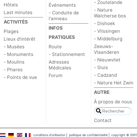
- Zoutelande
Hôtels
Événements
- Nature
Last minutes
- Conduite de
Walcherse bos
l'anneau
ACTIVITÉS
- Dishoek
INFOS
- Vlissingen
Plages
PRATIQUES
- Middelburg
Lieux d'intérêt
Zeeuws-
- Musées
Route
Vlaanderen
- Monuments
- Stationnement
- Nieuwvliet
- Moulins
Adresses
- Sluis
Médicales
- Phares
- Cadzand
Forum
- Points de vue
- Nature Het Zwin
AUTRE
À propos de nous
Contact
conditions d‘utilisation
|
politique de confidentialité
|
copyright © 2001