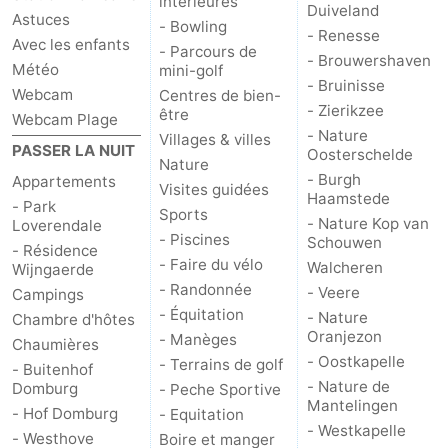
intérieures
Duiveland
Astuces
- Bowling
- Renesse
Het
Contact
Avec les enfants
- Parcours de
- Brouwershaven
Météo
mini-golf
Zwin
- Bruinisse
Webcam
Centres de bien-
- Zierikzee
être
Webcam Plage
- Nature
Villages & villes
PASSER LA NUIT
Oosterschelde
Nature
- Burgh
Appartements
Visites guidées
Haamstede
- Park
Sports
- Nature Kop van
Loverendale
- Piscines
Schouwen
- Résidence
- Faire du vélo
Walcheren
Wijngaerde
- Randonnée
- Veere
Campings
- Équitation
- Nature
Chambre d'hôtes
Oranjezon
- Manèges
Chaumières
- Oostkapelle
- Terrains de golf
- Buitenhof
- Nature de
Domburg
- Peche Sportive
Mantelingen
- Hof Domburg
- Equitation
- Westkapelle
- Westhove
Boire et manger