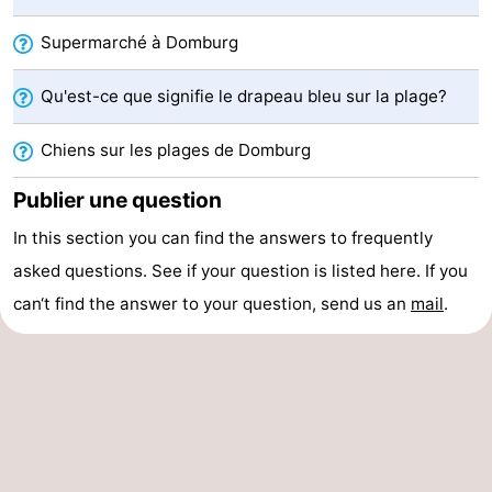
Zierikzee
-
Supermarché à Domburg
Nature
-
Qu'est-ce que signifie le drapeau bleu sur la plage?
Oosterschelde
Burgh
-
Chiens sur les plages de Domburg
Haamstede
Nature
Walcheren
Publier une question
Kop
-
In this section you can find the answers to frequently
asked questions. See if your question is listed here. If you
van
Veere
-
can‘t find the answer to your question, send us an
mail
.
Schouwen
Nature
-
Oranjezon
Oostkapelle
-
Nature
-
de
Westkapelle
-