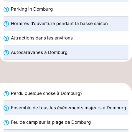
du
Randonnée
-
Parking in Domburg
vélo
Équitation
-
Horaires d'ouverture pendant la basse saison
Manèges
-
Attractions dans les environs
Terrains
-
Autocaravanes à Domburg
de
Peche
-
golf
Sportive
Equitation
Conduite
de
Boire
Perdu quelque chose à Domburg?
l'anneau
et
Événements
Ensemble de tous les événements majeurs à Domburg
manger
Pratiques
Feu de camp sur la plage de Domburg
Forum