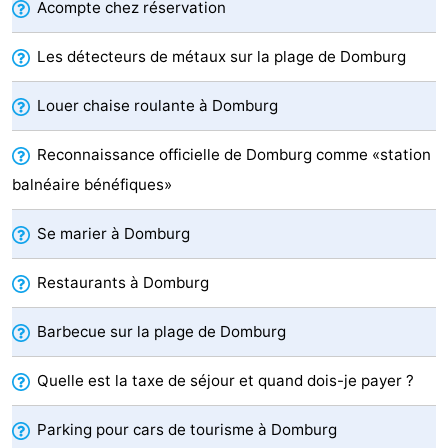
Acompte chez réservation
de
Aires
-
Les détecteurs de métaux sur la plage de Domburg
jeux
de
Bowling
-
Louer chaise roulante à Domburg
jeux
Parcours
Centres
Reconnaissance officielle de Domburg comme «station
intérieures
de
de
Villages
balnéaire bénéfiques»
mini-
bien-
&
Nature
Se marier à Domburg
golf
être
villes
Visites
Restaurants à Domburg
guidées
Sports
Barbecue sur la plage de Domburg
-
Quelle est la taxe de séjour et quand dois-je payer ?
Piscines
-
Parking pour cars de tourisme à Domburg
Faire
-