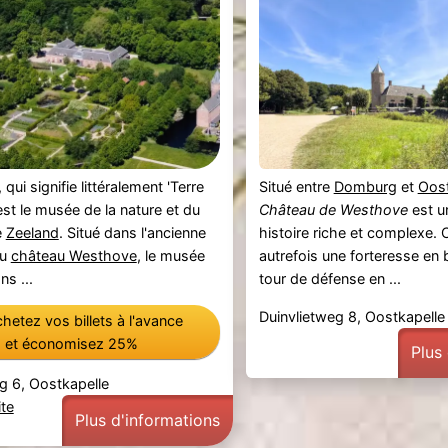
, qui signifie littéralement 'Terre
Situé entre
Domburg
et
Oost
 est le musée de la nature et du
Château de Westhove
est un
e
Zeeland
. Situé dans l'ancienne
histoire riche et complexe. 
du
château Westhove
, le musée
autrefois une forteresse en 
ns ...
tour de défense en ...
Duinvlietweg 8, Oostkapelle
hetez vos billets à l'avance
et économisez 25%
Plus
g 6, Oostkapelle
te
Plus d'informations