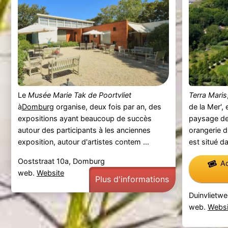
Le
Musée Marie Tak de Poortvliet
Terra Maris
à
Domburg
organise, deux fois par an, des
de la Mer',
expositions ayant beaucoup de succès
paysage d
autour des participants à les anciennes
orangerie 
exposition, autour d'artistes contem ...
est situé da
Ooststraat 10a, Domburg
Ac
web.
Website
Plus d'informations
Duinvlietwe
web.
Websi