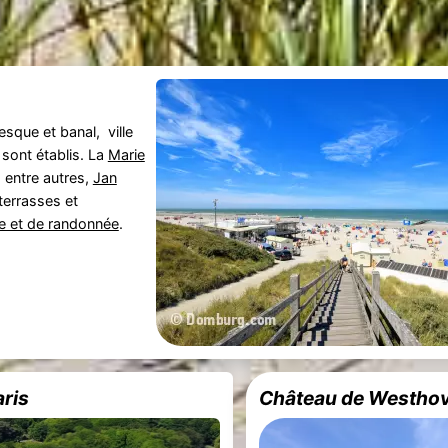
resque et banal, ville
 sont établis. La
Marie
, entre autres,
Jan
terrasses et
re et de randonnée
.
ris
Château de Westho