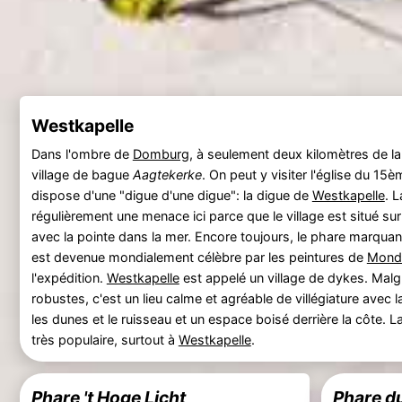
Westkapelle
Dans l'ombre de
Domburg
, à seulement deux kilomètres de la
village de bague
Aagtekerke
. On peut y visiter l'église du 15è
dispose d'une "digue d'une digue": la digue de
Westkapelle
. 
régulièrement une menace ici parce que le village est situé sur
avec la pointe dans la mer. Encore toujours, le phare marquant
est devenue mondialement célèbre par les peintures de
Mond
l'expédition.
Westkapelle
est appelé un village de dykes. Malgr
robustes, c'est un lieu calme et agréable de villégiature avec 
les dunes et le ruisseau et un espace boisé derrière la côte.
très populaire, surtout à
Westkapelle
.
Phare 't Hoge Licht
Phare d