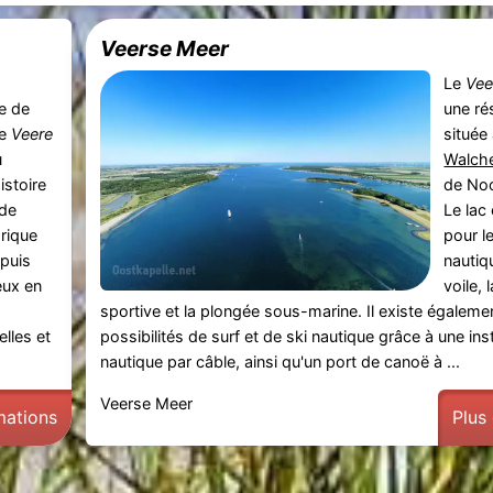
Veerse Meer
Le
Vee
le de
une ré
ée
Veere
située
u
Walch
istoire
de No
 de
Le lac 
orique
pour l
puis
nautiq
eux en
voile,
sportive et la plongée sous-marine. Il existe égaleme
lles et
possibilités de surf et de ski nautique grâce à une inst
nautique par câble, ainsi qu'un port de canoë à ...
Veerse Meer
mations
Plus