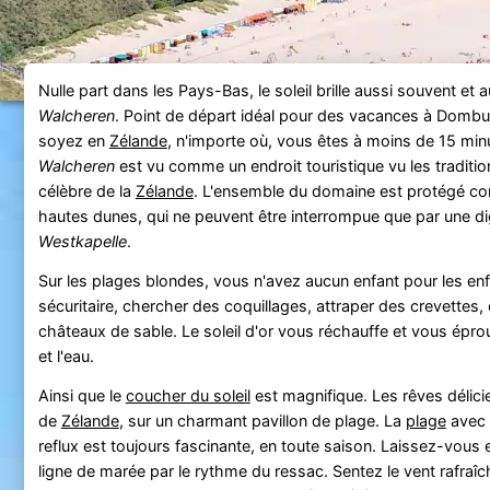
Nulle part dans les Pays-Bas, le soleil brille aussi souvent et
Walcheren
. Point de départ idéal pour des vacances à Domb
soyez en
Zélande
, n'importe où, vous êtes à moins de 15 minu
Walcheren
est vu comme un endroit touristique vu les tradition
célèbre de la
Zélande
. L'ensemble du domaine est protégé con
hautes dunes, qui ne peuvent être interrompue que par une di
Westkapelle
.
Sur les plages blondes, vous n'avez aucun enfant pour les en
sécuritaire, chercher des coquillages, attraper des crevettes,
châteaux de sable. Le soleil d'or vous réchauffe et vous éprouve
et l'eau.
Ainsi que le
coucher du soleil
est magnifique. Les rêves délicie
de
Zélande
, sur un charmant pavillon de plage. La
plage
avec 
reflux est toujours fascinante, en toute saison. Laissez-vous 
ligne de marée par le rythme du ressac. Sentez le vent rafraî