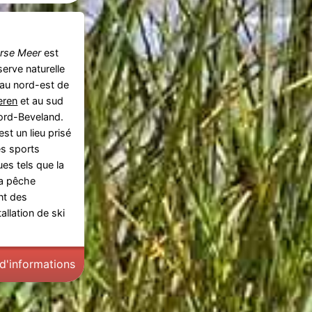
rse Meer
est
serve naturelle
 au nord-est de
eren
et au sud
ord-Beveland.
est un lieu prisé
es sports
ues tels que la
 la pêche
nt des
allation de ski
 d'informations