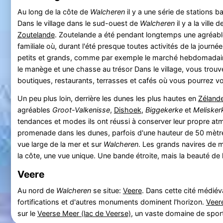
Au long de la côte de
Walcheren
il y a une série de stations b
Dans le village dans le sud-ouest de
Walcheren
il y a la ville 
Zoutelande
. Zoutelande a été pendant longtemps une agréable
familiale où, durant l'été presque toutes activités de la journ
petits et grands, comme par exemple le marché hebdomadaire
le manège et une chasse au trésor Dans le village, vous trouv
boutiques, restaurants, terrasses et cafés où vous pourrez vo
Un peu plus loin, derrière les dunes les plus hautes en
Zéland
agréables
Groot-Valkenisse
,
Dishoek
,
Biggekerke
et
Melisker
tendances et modes ils ont réussi à conserver leur propre a
promenade dans les dunes, parfois d'une hauteur de 50 mètr
vue large de la mer et sur
Walcheren
. Les grands navires de 
la côte, une vue unique. Une bande étroite, mais la beauté de 
Veere
Au nord de
Walcheren
se situe:
Veere
. Dans cette cité médiév
fortifications et d'autres monuments dominent l'horizon.
Veer
sur le
Veerse Meer (lac de Veerse)
, un vaste domaine de sport