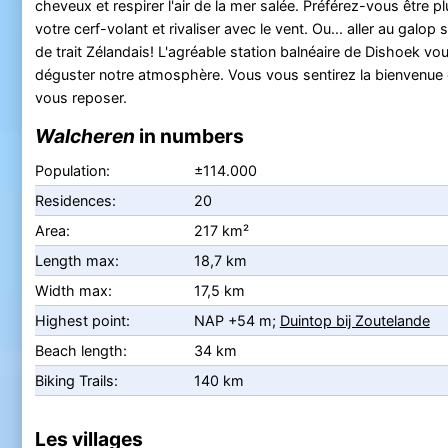
cheveux et respirer l'air de la mer salée. Préférez-vous être pl
votre cerf-volant et rivaliser avec le vent. Ou... aller au galop
de trait Zélandais! L'agréable station balnéaire de Dishoek vous
déguster notre atmosphère. Vous vous sentirez la bienvenue e
vous reposer.
Walcheren
in numbers
Population:
±114.000
Residences:
20
Area:
217 km²
Length max:
18,7 km
Width max:
17,5 km
Highest point:
NAP +54 m;
Duintop bij Zoutelande
Beach length:
34 km
Biking Trails:
140 km
Les villages