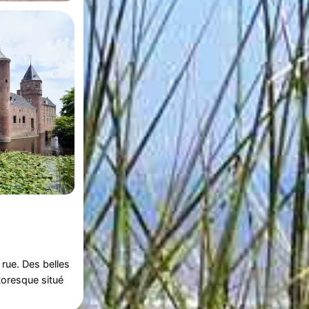
rue. Des belles
ttoresque situé