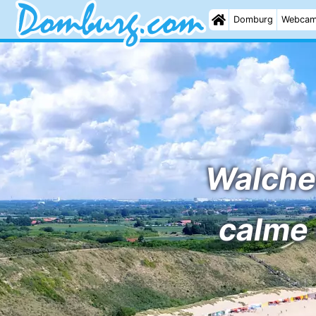
Domburg
Webca
Walche
calme 