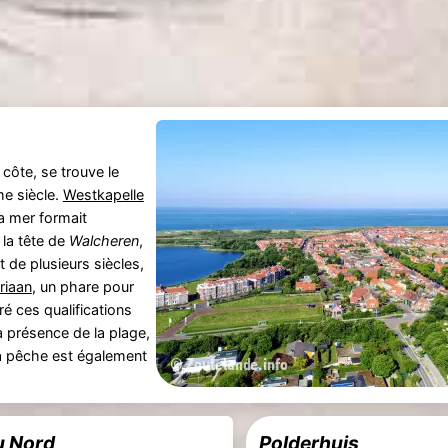
 côte, se trouve le
me siècle.
Westkapelle
La mer formait
 la tête de
Walcheren
,
 de plusieurs siècles,
riaan
, un phare pour
é ces qualifications
la présence de la plage,
 La pêche est également
u Nord
Polderhuis