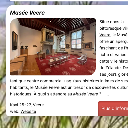
Musée Veere
Situé dans la
pittoresque vil
Veere
, le Mus
offre un aperç
fascinant de l'h
riche et variée
cette ville hist
de Zélande. De
ses jours glori
tant que centre commercial jusqu'aux histoires intimes de ses
habitants, le Musée
Veere
est un trésor de découvertes culture
historiques. À quoi s'attendre au
Musée Veere
? - ...
Kaai 25-27, Veere
Plus d'infor
web.
Website