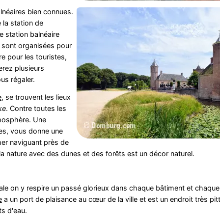
alnéaires bien connues.
de la station de
 station balnéaire
ée sont organisées pour
 pour les touristes,
erez plusieurs
us régaler.
e
, se trouvent les lieux
ke
. Contre toutes les
tmosphère. Une
es, vous donne une
mer naviguant près de
la nature avec des dunes et des forêts est un décor naturel.
ale on y respire un passé glorieux dans chaque bâtiment et chaque 
e
a un port de plaisance au cœur de la ville et est un endroit très pi
s d'eau.