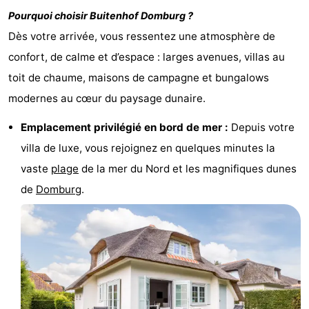
Pourquoi choisir
Buitenhof Domburg
?
Voir
Dès votre arrivée, vous ressentez une atmosphère de
et
Lieux
confort, de calme et d’espace : larges avenues, villas au
toit de chaume, maisons de campagne et bungalows
faire
d'intérêt
-
modernes au cœur du paysage dunaire.
Musées
-
Emplacement privilégié en bord de mer :
Depuis votre
Monuments
-
villa de luxe, vous rejoignez en quelques minutes la
vaste
plage
de la mer du Nord et les magnifiques dunes
Moulins
-
de
Domburg
.
Phares
-
Points
Attractions
de
-
vue
Terrains
-