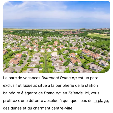
Park
-
Loverendale
Résidence
Campings
Wijngaerde
Chambre
d'hôtes
Chaumières
-
Buitenhof
-
Domburg
Hof
-
Le parc de vacances
Buitenhof Domburg
est un parc
exclusif et luxueux situé à la périphérie de la station
Domburg
Westhove
Hôtels
balnéaire élégante de
Domburg
, en
Zélande
. Ici, vous
Last
profitez d’une détente absolue à quelques pas de
la plage
,
des dunes et du charmant centre-ville.
minutes
Plages