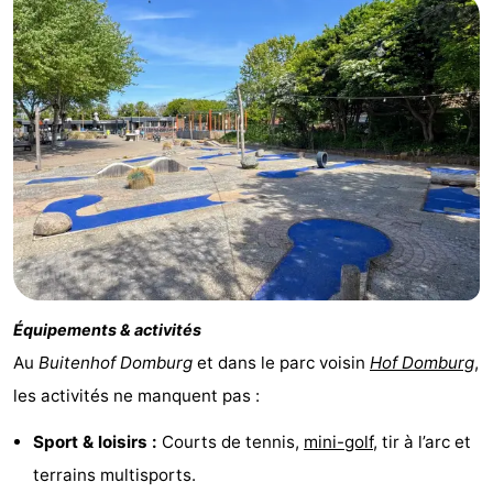
Route
-
Stationnement
Adresses
Médicales
Région
Zeeland
Schouwen-
Équipements & activités
Duiveland
-
Au
Buitenhof Domburg
et dans le parc voisin
Hof Domburg
,
Renesse
-
les activités ne manquent pas :
Brouwershaven
-
Sport & loisirs :
Courts de tennis,
mini-golf
, tir à l’arc et
terrains multisports.
Bruinisse
-