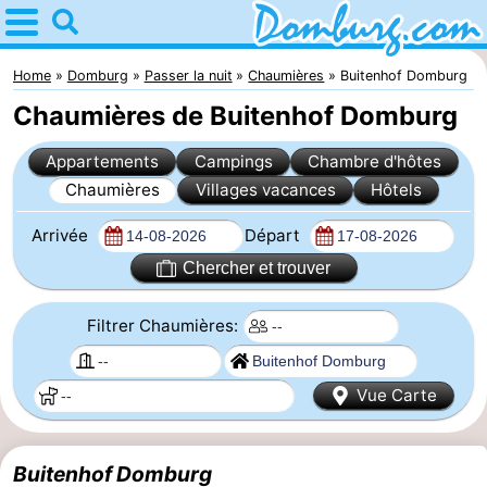
Home
Domburg
Home
Domburg
Passer la nuit
Chaumières
Buitenhof Domburg
Chaumières de Buitenhof Domburg
Astuces
Appartements
Campings
Chambre d'hôtes
Avec
Chaumières
Villages vacances
Hôtels
les
Webcam
Arrivée
Départ
enfants
Webcam
Chercher et trouver
Webcam
Filtrer Chaumières:
Plage
Passer
Vue Carte
la
Appartements
nuit
-
Buitenhof Domburg