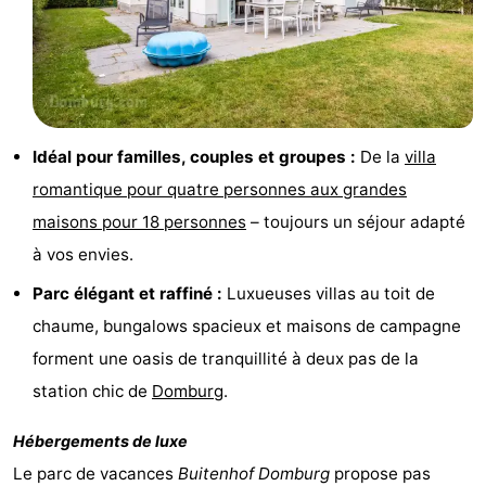
de
Aires
-
jeux
de
Bowling
-
jeux
Parcours
Centres
Idéal pour familles, couples et groupes :
De la
villa
intérieures
de
de
Villages
romantique pour quatre personnes aux grandes
maisons pour 18 personnes
– toujours un séjour adapté
mini-
bien-
&
Nature
à vos envies.
golf
être
villes
Visites
Parc élégant et raffiné :
Luxueuses villas au toit de
guidées
Sports
chaume, bungalows spacieux et maisons de campagne
forment une oasis de tranquillité à deux pas de la
-
station chic de
Domburg
.
Piscines
-
Hébergements de luxe
Faire
-
Le parc de vacances
Buitenhof Domburg
propose pas