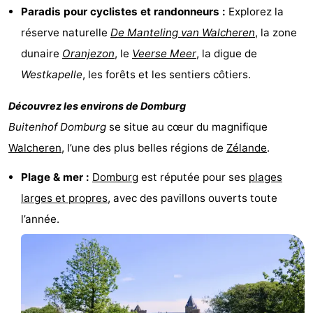
Paradis pour cyclistes et randonneurs :
Explorez la
Mantelingen
Zoutelande
-
réserve naturelle
De Manteling van Walcheren
, la zone
dunaire
Oranjezon
, le
Veerse Meer
, la digue de
Nature
-
Westkapelle
, les forêts et les sentiers côtiers.
Walcherse
Dishoek
-
Découvrez les environs de
Domburg
bos
Vlissingen
-
Buitenhof Domburg
se situe au cœur du magnifique
Walcheren
, l’une des plus belles régions de
Zélande
.
Middelburg
Zeeuws-
Plage & mer :
Domburg
est réputée pour ses
plages
Vlaanderen
-
larges et propres
, avec des pavillons ouverts toute
Nieuwvliet
-
l’année.
Sluis
-
Cadzand
-
Nature
Météo