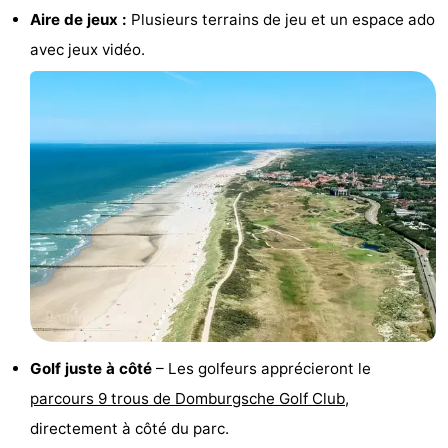
Aire de jeux :
Plusieurs terrains de jeu et un espace ado
Zierikzee
-
avec jeux vidéo.
Nature
-
Oosterschelde
Burgh
-
Haamstede
Nature
Walcheren
Kop
-
van
Veere
-
Schouwen
Nature
-
Oranjezon
Oostkapelle
-
Golf juste à côté
– Les golfeurs apprécieront le
Nature
-
parcours 9 trous de Domburgsche Golf Club
,
directement à côté du parc.
de
Westkapelle
-