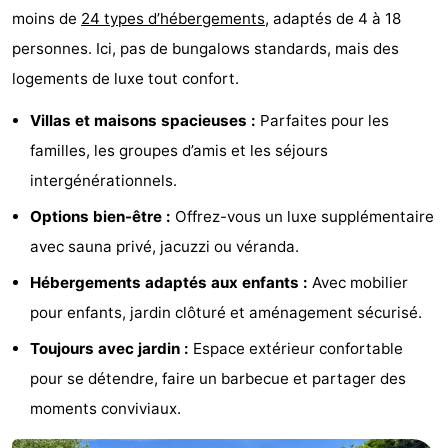
moins de
24 types d’hébergements
, adaptés de 4 à 18
du
Randonnée
-
personnes. Ici, pas de bungalows standards, mais des
vélo
Équitation
-
logements de luxe tout confort.
Villas et maisons spacieuses :
Parfaites pour les
Manèges
-
familles, les groupes d’amis et les séjours
Terrains
-
intergénérationnels.
de
Peche
-
Options bien-être :
Offrez-vous un luxe supplémentaire
avec sauna privé, jacuzzi ou véranda.
golf
Sportive
Equitation
Conduite
Hébergements adaptés aux enfants :
Avec mobilier
de
Boire
pour enfants, jardin clôturé et aménagement sécurisé.
l'anneau
et
Événements
Toujours avec jardin :
Espace extérieur confortable
pour se détendre, faire un barbecue et partager des
manger
Pratiques
moments conviviaux.
Forum