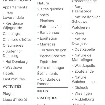
Oosterschelde
Nature
- Burgh
Appartements
Visites guidées
Haamstede
- Park
Sports
- Nature Kop van
Loverendale
- Piscines
Schouwen
- Résidence
- Faire du vélo
Walcheren
Wijngaerde
- Randonnée
- Veere
Campings
- Équitation
- Nature
Chambre d'hôtes
Oranjezon
- Manèges
Chaumières
- Oostkapelle
- Terrains de golf
- Buitenhof
- Nature de
Domburg
- Peche Sportive
Mantelingen
- Hof Domburg
- Equitation
- Westkapelle
- Westhove
Boire et manger
- Zoutelande
Hôtels
Événements
- Nature
Last minutes
- Conduite de
Walcherse bos
l'anneau
ACTIVITÉS
- Dishoek
INFOS
- Vlissingen
Plages
PRATIQUES
- Middelburg
Lieux d'intérêt