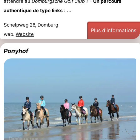
attendre au
Domburgsche Golf Club
? -
Un parcours
Route
authentique de type links : ...
-
Schelpweg 26, Domburg
Plus d'informations
web.
Website
Stationnement
Adresses
Ponyhof
Médicales
Région
Zeeland
Schouwen-
Duiveland
-
Renesse
-
Brouwershaven
-
Bruinisse
-