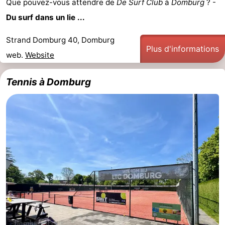
Que pouvez-vous attendre de
De Surf Club
à
Domburg
? -
Voir
Du surf dans un lie ...
et
Lieux
Strand Domburg 40, Domburg
Plus d'informations
web.
Website
faire
d'intérêt
-
Tennis à Domburg
Musées
-
Monuments
-
Moulins
-
Phares
-
Points
Attractions
de
-
vue
Terrains
-