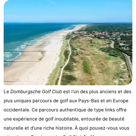
du
Randonnée
-
vélo
Équitation
-
Manèges
-
Terrains
-
de
Peche
-
golf
Sportive
Equitation
Conduite
de
Boire
Le
Domburgsche Golf Club
est l'un des plus anciens et des
plus uniques parcours de golf aux Pays-Bas et en Europe
l'anneau
et
Événements
occidentale. Ce parcours authentique de type links offre
manger
Pratiques
une expérience de golf inoubliable, entourée de beauté
naturelle et d'une riche histoire. À quoi pouvez-vous vous
Forum