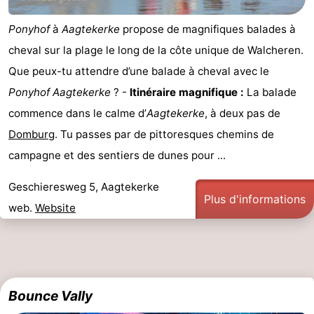
Zierikzee
-
Ponyhof
à
Aagtekerke
propose de magnifiques balades à
cheval sur la plage le long de la côte unique de Walcheren.
Nature
-
Que peux-tu attendre d’une balade à cheval avec le
Oosterschelde
Burgh
-
Ponyhof
Aagtekerke
? -
Itinéraire magnifique :
La balade
commence dans le calme d’
Aagtekerke
, à deux pas de
Haamstede
Nature
Walcheren
Domburg
. Tu passes par de pittoresques chemins de
Kop
-
campagne et des sentiers de dunes pour ...
van
Veere
-
Geschieresweg 5, Aagtekerke
Plus d'informations
web.
Website
Schouwen
Nature
-
Oranjezon
Oostkapelle
-
Nature
-
Bounce Vally
de
Westkapelle
-