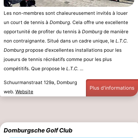
de
Aires
-
Les non-membres sont chaleureusement invités à louer
un court de tennis à
Domburg
. Cela offre une excellente
jeux
de
Bowling
-
opportunité de profiter du tennis à
Domburg
de manière
jeux
Parcours
Centres
non contraignante. Situé dans un cadre unique, le
L.T.C.
Domburg
propose d'excellentes installations pour les
intérieures
de
de
Villages
joueurs de tennis récréatifs comme pour les plus
mini-
bien-
&
Nature
compétitifs. Que propose le
L.T.C. ...
golf
être
villes
Visites
Schuurmanstraat 129a, Domburg
Plus d'informations
web.
Website
guidées
Sports
-
Piscines
-
Domburgsche Golf Club
Faire
-