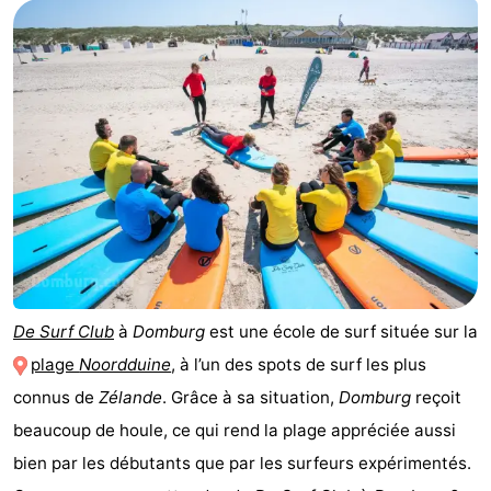
Park
-
Loverendale
Résidence
Campings
Wijngaerde
Chambre
d'hôtes
Chaumières
-
Buitenhof
-
Domburg
Hof
-
De Surf Club
à
Domburg
est une école de surf située sur la
plage
Noordduine
, à l’un des spots de surf les plus
Domburg
Westhove
Hôtels
connus de
Zélande
. Grâce à sa situation,
Domburg
reçoit
Last
beaucoup de houle, ce qui rend la plage appréciée aussi
bien par les débutants que par les surfeurs expérimentés.
minutes
Plages