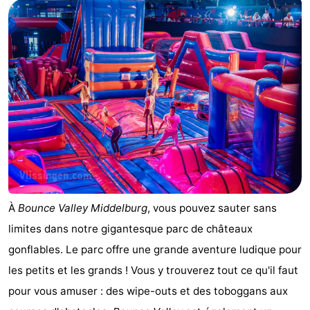
Mantelingen
Zoutelande
-
Nature
-
Walcherse
Dishoek
-
bos
Vlissingen
-
Middelburg
Zeeuws-
Vlaanderen
-
À
Bounce Valley Middelburg
, vous pouvez sauter sans
Nieuwvliet
-
limites dans notre gigantesque parc de châteaux
Sluis
-
gonflables. Le parc offre une grande aventure ludique pour
les petits et les grands ! Vous y trouverez tout ce qu'il faut
Cadzand
-
pour vous amuser : des wipe-outs et des toboggans aux
Nature
Météo