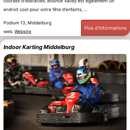
courses d'obstacles.
Bounce Valley
est également un
endroit cool pour votre fête d'enfants, ...
Het
Contact
Podium 13, Middelburg
Zwin
Plus d'informations
web.
Website
Indoor Karting Middelburg