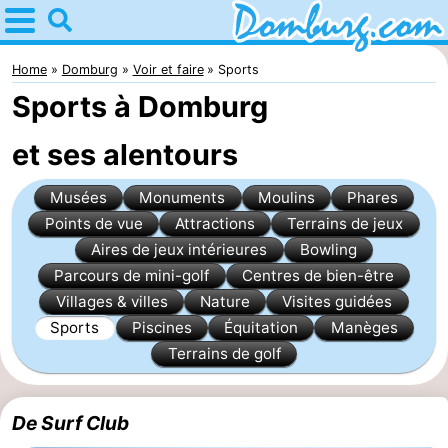
Home
Domburg
Home
Domburg
Voir et faire
Sports
Sports à Domburg
Astuces
et ses alentours
Avec
Musées
Monuments
Moulins
Phares
les
Webcam
Points de vue
Attractions
Terrains de jeux
enfants
Webcam
Aires de jeux intérieures
Bowling
Parcours de mini-golf
Centres de bien-être
Webcam
Villages & villes
Nature
Visites guidées
Sports
Piscines
Équitation
Manèges
Plage
Passer
Terrains de golf
la
Appartements
De Surf Club
nuit
-