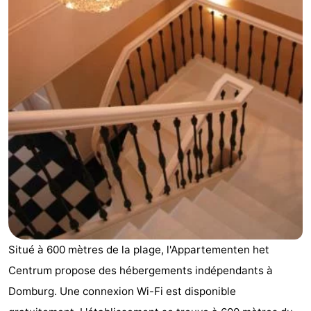
Park
-
Loverendale
Résidence
Campings
Wijngaerde
Chambre
d'hôtes
Chaumières
-
Buitenhof
-
Domburg
Hof
-
Domburg
Westhove
Hôtels
Situé à 600 mètres de la plage, l'Appartementen het
Last
Centrum propose des hébergements indépendants à
Domburg. Une connexion Wi-Fi est disponible
minutes
Plages