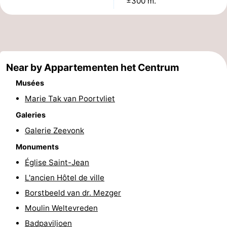
±300 m.
de
Aires
-
jeux
de
Bowling
-
jeux
Parcours
Centres
Near by Appartementen het Centrum
intérieures
de
de
Villages
Musées
Marie Tak van Poortvliet
mini-
bien-
&
Nature
Galeries
golf
être
villes
Visites
Galerie Zeevonk
Monuments
guidées
Sports
Église Saint-Jean
-
L'ancien Hôtel de ville
Borstbeeld van dr. Mezger
Piscines
-
Moulin Weltevreden
Faire
-
Badpaviljoen