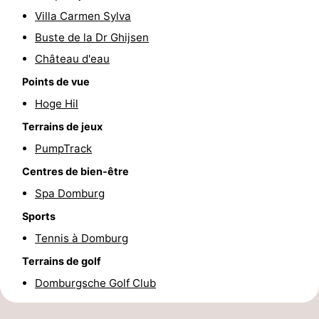
Villa Carmen Sylva
du
Randonnée
-
Buste de la Dr Ghijsen
vélo
Équitation
-
Château d'eau
Points de vue
Manèges
-
Hoge Hil
Terrains
-
Terrains de jeux
PumpTrack
de
Peche
-
Centres de bien-être
golf
Sportive
Equitation
Conduite
Spa Domburg
de
Boire
Sports
Tennis à Domburg
l'anneau
et
Événements
Terrains de golf
manger
Pratiques
Domburgsche Golf Club
Forum