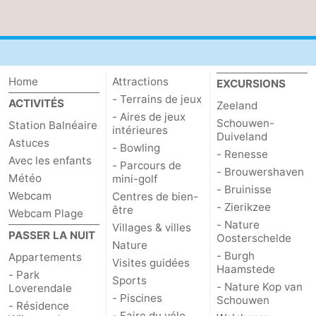
Het
Contact
Zwin
Home
Attractions
EXCURSIONS
- Terrains de jeux
ACTIVITÉS
Zeeland
- Aires de jeux
Schouwen-
Station Balnéaire
intérieures
Duiveland
Astuces
- Bowling
- Renesse
Avec les enfants
- Parcours de
- Brouwershaven
Météo
mini-golf
- Bruinisse
Webcam
Centres de bien-
- Zierikzee
être
Webcam Plage
- Nature
Villages & villes
PASSER LA NUIT
Oosterschelde
Nature
- Burgh
Appartements
Visites guidées
Haamstede
- Park
Sports
- Nature Kop van
Loverendale
- Piscines
Schouwen
- Résidence
- Faire du vélo