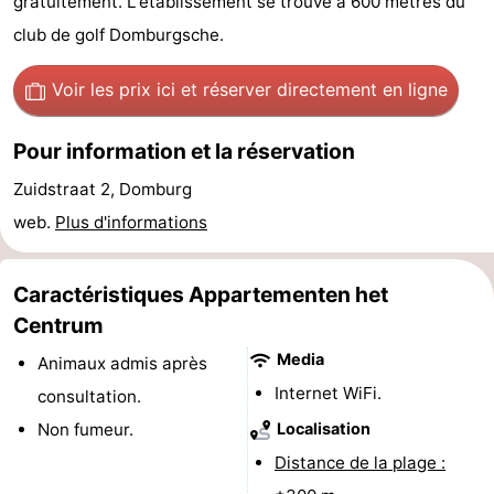
gratuitement. L'établissement se trouve à 600 mètres du
Voir
club de golf Domburgsche.
et
Lieux
Voir les prix ici
et réserver directement en ligne
faire
d'intérêt
-
Pour information et la réservation
Musées
-
Zuidstraat 2, Domburg
web.
Plus d'informations
Monuments
-
Moulins
-
Caractéristiques Appartementen het
Centrum
Phares
-
Media
Animaux admis après
Points
Attractions
Internet WiFi.
consultation.
de
-
Non fumeur.
Localisation
Distance de la plage :
vue
Terrains
-