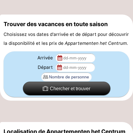
Route
-
Trouver des vacances en toute saison
Choisissez vos dates d'arrivée et de départ pour découvrir
Stationnement
Adresses
la disponibilité et les prix de
Appartementen het Centrum
.
Médicales
Région
Arrivée
Zeeland
Départ
Schouwen-
Chercher et trouver
Duiveland
-
Renesse
-
Brouwershaven
-
Bruinisse
-
Localisation de Appartementen het Centrum