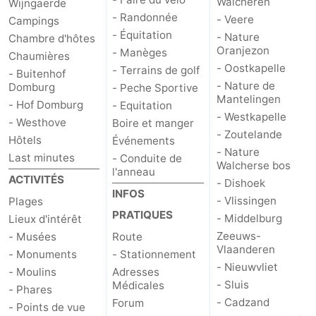
Walcheren
Wijngaerde
- Randonnée
- Veere
Campings
- Équitation
- Nature
Chambre d'hôtes
Oranjezon
- Manèges
Chaumières
- Oostkapelle
- Terrains de golf
- Buitenhof
- Nature de
Domburg
- Peche Sportive
Mantelingen
- Hof Domburg
- Equitation
- Westkapelle
- Westhove
Boire et manger
- Zoutelande
Hôtels
Événements
- Nature
Last minutes
- Conduite de
Walcherse bos
l'anneau
ACTIVITÉS
- Dishoek
INFOS
- Vlissingen
Plages
PRATIQUES
- Middelburg
Lieux d'intérêt
Zeeuws-
- Musées
Route
Vlaanderen
- Monuments
- Stationnement
- Nieuwvliet
- Moulins
Adresses
- Sluis
Médicales
- Phares
- Cadzand
Forum
- Points de vue