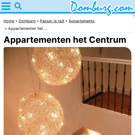
Home
Domburg
Home
Domburg
Passer la nuit
Appartements
Appartementen het ...
Astuces
Appartementen het Centrum
Avec
les
Webcam
enfants
Webcam
Webcam
Plage
Passer
la
Appartements
nuit
-