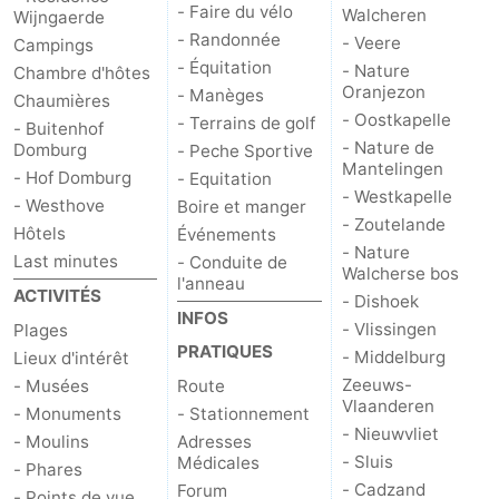
- Faire du vélo
Walcheren
Wijngaerde
Zierikzee
-
- Randonnée
- Veere
Campings
- Équitation
- Nature
Chambre d'hôtes
Nature
-
Oranjezon
- Manèges
Chaumières
- Oostkapelle
- Terrains de golf
- Buitenhof
Oosterschelde
Burgh
-
- Nature de
Domburg
- Peche Sportive
Mantelingen
- Hof Domburg
- Equitation
Haamstede
Nature
Walcheren
- Westkapelle
- Westhove
Boire et manger
- Zoutelande
Hôtels
Événements
Kop
-
- Nature
Last minutes
- Conduite de
Walcherse bos
l'anneau
van
Veere
-
ACTIVITÉS
- Dishoek
INFOS
- Vlissingen
Plages
Schouwen
Nature
-
PRATIQUES
- Middelburg
Lieux d'intérêt
Zeeuws-
- Musées
Route
Oranjezon
Oostkapelle
-
Vlaanderen
- Monuments
- Stationnement
- Nieuwvliet
Nature
-
- Moulins
Adresses
- Sluis
Médicales
- Phares
de
Westkapelle
-
- Cadzand
Forum
- Points de vue