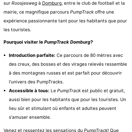
sur
Roosjesweg
à
Domburg
, entre le club de football et la
Park
-
mairie, ce magnifique parcours
PumpTrack
offre une
Loverendale
Résidence
Campings
expérience passionnante tant pour les habitants que pour
les touristes.
Wijngaerde
Chambre
Pourquoi visiter le
PumpTrack Domburg
?
d'hôtes
Chaumières
Introduction parfaite:
Ce parcours de 80 mètres avec
-
des creux, des bosses et des virages relevés ressemble
à des montagnes russes et est parfait pour découvrir
Buitenhof
-
l'univers des PumpTracks.
Domburg
Hof
-
Accessible à tous:
Le
PumpTrack
est public et gratuit,
aussi bien pour les habitants que pour les touristes. Un
Domburg
Westhove
Hôtels
lieu sûr et stimulant où enfants et adultes peuvent
Last
s'amuser ensemble.
minutes
Plages
Venez et ressentez les sensations du
PumpTrack
! Que