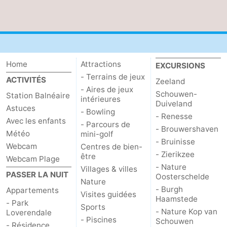
Route
-
Stationnement
Adresses
Home
Attractions
EXCURSIONS
- Terrains de jeux
ACTIVITÉS
Zeeland
Médicales
Région
- Aires de jeux
Schouwen-
Station Balnéaire
intérieures
Duiveland
Zeeland
Astuces
- Bowling
- Renesse
Avec les enfants
- Parcours de
- Brouwershaven
Schouwen-
Météo
mini-golf
- Bruinisse
Webcam
Centres de bien-
Duiveland
-
- Zierikzee
être
Webcam Plage
- Nature
Villages & villes
PASSER LA NUIT
Renesse
-
Oosterschelde
Nature
- Burgh
Appartements
Visites guidées
Brouwershaven
-
Haamstede
- Park
Sports
- Nature Kop van
Loverendale
- Piscines
Schouwen
Bruinisse
-
- Résidence