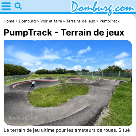
Home
Domburg
Home
Domburg
Voir et faire
Terrains de jeux
PumpTrack
PumpTrack - Terrain de jeux
Astuces
Avec
les
Webcam
enfants
Webcam
Webcam
Plage
Passer
la
Appartements
nuit
-
Le terrain de jeu ultime pour les amateurs de roues. Situé