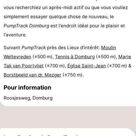
vous recherchiez un après-midi actif ou que vous vouliez
Voir
simplement essayer quelque chose de nouveau, le
et
Lieux
PumpTrack
Domburg
est l'endroit idéal pour le plaisir et
l'aventure.
faire
d'intérêt
-
Suivant
PumpTrack
près des Lieux d'intérêt:
Moulin
Musées
-
Weltevreden
(±500 m),
Tennis à Domburg
(±500 m),
Marie
Monuments
-
Tak van Poortvliet
(±700 m),
Église Saint-Jean
(±700 m) &
Borstbeeld van dr. Mezger
(±750 m).
Moulins
-
Pour information
Phares
-
Roosjesweg, Domburg
Points
Attractions
de
-
vue
Terrains
-