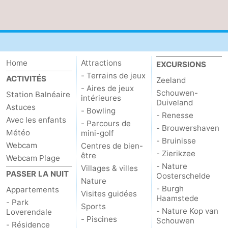
Zierikzee
-
Nature
-
Home
Attractions
Oosterschelde
Burgh
-
EXCURSIONS
- Terrains de jeux
ACTIVITÉS
Zeeland
Haamstede
Nature
Walcheren
- Aires de jeux
Schouwen-
Station Balnéaire
intérieures
Duiveland
Astuces
Kop
-
- Bowling
- Renesse
Avec les enfants
- Parcours de
- Brouwershaven
van
Veere
-
Météo
mini-golf
- Bruinisse
Webcam
Centres de bien-
- Zierikzee
Schouwen
Nature
-
être
Webcam Plage
- Nature
Villages & villes
PASSER LA NUIT
Oosterschelde
Oranjezon
Oostkapelle
-
Nature
- Burgh
Appartements
Visites guidées
Haamstede
Nature
-
- Park
Sports
- Nature Kop van
Loverendale
- Piscines
Schouwen
de
Westkapelle
-
- Résidence