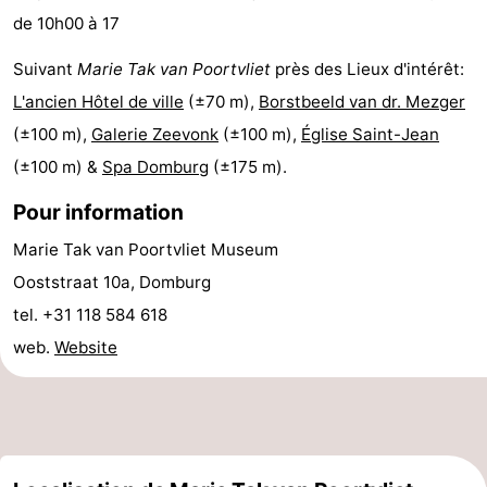
de 10h00 à 17
de
Aires
-
Suivant
Marie Tak van Poortvliet
près des Lieux d'intérêt:
jeux
de
Bowling
-
L'ancien Hôtel de ville
(±70 m),
Borstbeeld van dr. Mezger
jeux
Parcours
Centres
(±100 m),
Galerie Zeevonk
(±100 m),
Église Saint-Jean
(±100 m) &
Spa Domburg
(±175 m).
intérieures
de
de
Villages
Pour information
mini-
bien-
&
Nature
Marie Tak van Poortvliet Museum
golf
être
villes
Visites
Ooststraat 10a, Domburg
tel. +31 118 584 618
guidées
Sports
web.
Website
-
Piscines
-
Faire
-