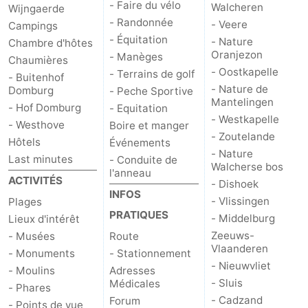
- Faire du vélo
Walcheren
Wijngaerde
- Randonnée
- Veere
Mantelingen
Zoutelande
-
Campings
- Équitation
- Nature
Chambre d'hôtes
Oranjezon
Nature
-
- Manèges
Chaumières
- Oostkapelle
- Terrains de golf
- Buitenhof
Walcherse
Dishoek
-
- Nature de
Domburg
- Peche Sportive
Mantelingen
- Hof Domburg
- Equitation
bos
Vlissingen
-
- Westkapelle
- Westhove
Boire et manger
- Zoutelande
Hôtels
Événements
Middelburg
Zeeuws-
- Nature
Last minutes
- Conduite de
Walcherse bos
l'anneau
Vlaanderen
-
ACTIVITÉS
- Dishoek
INFOS
- Vlissingen
Plages
Nieuwvliet
-
PRATIQUES
- Middelburg
Lieux d'intérêt
Zeeuws-
- Musées
Route
Sluis
-
Vlaanderen
- Monuments
- Stationnement
- Nieuwvliet
- Moulins
Adresses
Cadzand
-
- Sluis
Médicales
- Phares
- Cadzand
Forum
Nature
Météo
- Points de vue