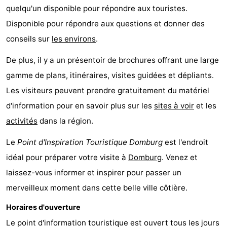
quelqu'un disponible pour répondre aux touristes.
Voir
Disponible pour répondre aux questions et donner des
et
Lieux
conseils sur
les environs
.
faire
d'intérêt
-
De plus, il y a un présentoir de brochures offrant une large
gamme de plans, itinéraires, visites guidées et dépliants.
Musées
-
Les visiteurs peuvent prendre gratuitement du matériel
Monuments
-
d'information pour en savoir plus sur les
sites à voir
et les
activités
dans la région.
Moulins
-
Le
Point d'Inspiration Touristique Domburg
est l'endroit
Phares
-
idéal pour préparer votre visite à
Domburg
. Venez et
laissez-vous informer et inspirer pour passer un
Points
Attractions
merveilleux moment dans cette belle ville côtière.
de
-
Horaires d'ouverture
vue
Terrains
-
Le point d'information touristique est ouvert tous les jours