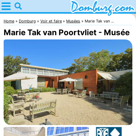
Home
Domburg
Home
Domburg
Voir et faire
Musées
Marie Tak van ...
Marie Tak van Poortvliet - Musée
Astuces
Avec
les
Webcam
enfants
Webcam
Webcam
Plage
Passer
la
Appartements
nuit
-