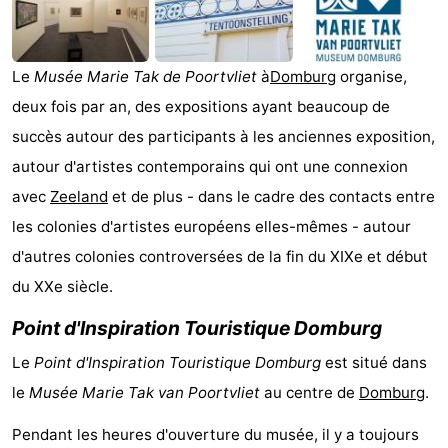
Park
-
Loverendale
Résidence
Campings
Le
Musée Marie Tak de Poortvliet
à
Domburg
organise,
deux fois par an, des expositions ayant beaucoup de
Wijngaerde
Chambre
succès autour des participants à les anciennes exposition,
d'hôtes
Chaumières
autour d'artistes contemporains qui ont une connexion
avec
Zeeland
et de plus - dans le cadre des contacts entre
-
les colonies d'artistes européens elles-mêmes - autour
Buitenhof
-
d'autres colonies controversées de la fin du XIXe et début
du XXe siècle.
Domburg
Hof
-
Point d'Inspiration Touristique Domburg
Domburg
Westhove
Hôtels
Le
Point d'Inspiration Touristique Domburg
est situé dans
Last
le
Musée Marie Tak van Poortvliet
au centre de
Domburg
.
minutes
Plages
Pendant les heures d'ouverture du musée, il y a toujours