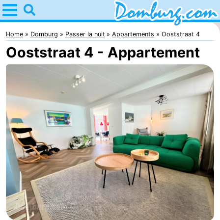
Home
Domburg
Home
Domburg
Passer la nuit
Appartements
Ooststraat 4
Ooststraat 4 - Appartement
Astuces
Avec
les
Webcam
enfants
Webcam
Webcam
Plage
Passer
la
Appartements
nuit
-