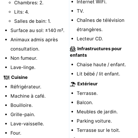
Internet WiFi.
Chambres: 2.
Zierikzee
-
TV.
Lits: 4.
Chaînes de télévision
Salles de bain: 1.
Nature
-
étrangères.
Surface au sol: ±140 m².
Oosterschelde
Burgh
-
Lecteur CD.
Animaux admis après
consultation.
Infrastructures pour
Haamstede
Nature
Walcheren
enfants
Non fumeur.
Chaise haute / enfant.
Kop
-
Lave-linge.
Lit bébé / lit enfant.
Cuisine
van
Veere
-
Extérieur
Réfrigérateur.
Terrasse.
Schouwen
Nature
-
Machine à café.
Balcon.
Bouilloire.
Oranjezon
Oostkapelle
-
Meubles de jardin.
Grille-pain.
Parking voiture.
Nature
-
Lave-vaisselle.
Terrasse sur le toit.
Four.
de
Westkapelle
-