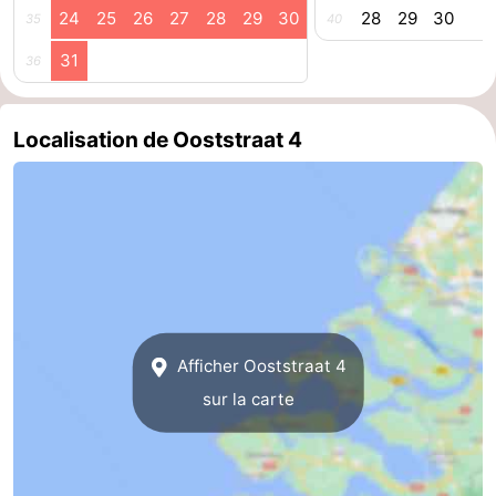
24
25
26
27
28
29
30
28
29
30
35
40
Het
Contact
31
36
Zwin
Localisation de Ooststraat 4
Afficher Ooststraat 4
sur la carte