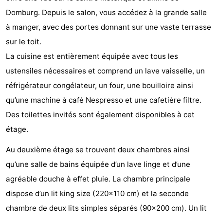
Domburg. Depuis le salon, vous accédez à la grande salle
de
Aires
-
à manger, avec des portes donnant sur une vaste terrasse
jeux
de
Bowling
-
sur le toit.
La cuisine est entièrement équipée avec tous les
jeux
Parcours
Centres
ustensiles nécessaires et comprend un lave vaisselle, un
intérieures
de
de
Villages
réfrigérateur congélateur, un four, une bouilloire ainsi
qu’une machine à café Nespresso et une cafetière filtre.
mini-
bien-
&
Nature
Des toilettes invités sont également disponibles à cet
golf
être
villes
Visites
étage.
guidées
Sports
Au deuxième étage se trouvent deux chambres ainsi
qu’une salle de bains équipée d’un lave linge et d’une
-
agréable douche à effet pluie. La chambre principale
Piscines
-
dispose d’un lit king size (220x110 cm) et la seconde
chambre de deux lits simples séparés (90x200 cm). Un lit
Faire
-