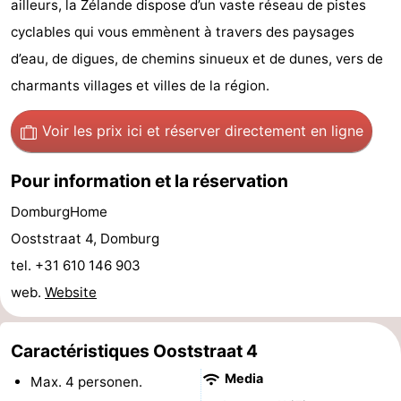
ailleurs, la Zélande dispose d’un vaste réseau de pistes
Route
cyclables qui vous emmènent à travers des paysages
d’eau, de digues, de chemins sinueux et de dunes, vers de
-
charmants villages et villes de la région.
Stationnement
Adresses
Voir les prix ici
et réserver directement en ligne
Médicales
Région
Pour information et la réservation
Zeeland
DomburgHome
Schouwen-
Ooststraat 4, Domburg
tel. +31 610 146 903
Duiveland
-
web.
Website
Renesse
-
Caractéristiques Ooststraat 4
Brouwershaven
-
Media
Max. 4 personen.
Bruinisse
-