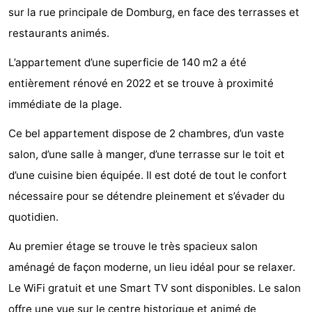
sur la rue principale de Domburg, en face des terrasses et
Voir
restaurants animés.
et
Lieux
L’appartement d’une superficie de 140 m2 a été
faire
d'intérêt
-
entièrement rénové en 2022 et se trouve à proximité
immédiate de la plage.
Musées
-
Ce bel appartement dispose de 2 chambres, d’un vaste
Monuments
-
salon, d’une salle à manger, d’une terrasse sur le toit et
Moulins
-
d’une cuisine bien équipée. Il est doté de tout le confort
nécessaire pour se détendre pleinement et s’évader du
Phares
-
quotidien.
Points
Attractions
Au premier étage se trouve le très spacieux salon
aménagé de façon moderne, un lieu idéal pour se relaxer.
de
-
Le WiFi gratuit et une Smart TV sont disponibles. Le salon
vue
Terrains
-
offre une vue sur le centre historique et animé de