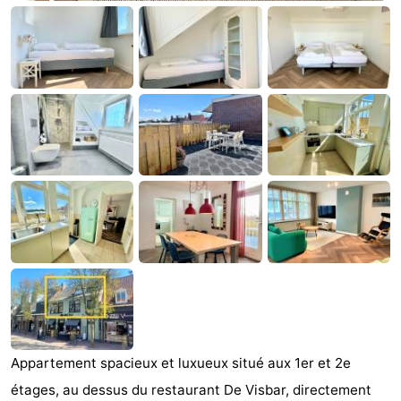
Park
-
Loverendale
Résidence
Campings
Wijngaerde
Chambre
d'hôtes
Chaumières
-
Buitenhof
-
Domburg
Hof
-
Domburg
Westhove
Hôtels
Last
Appartement spacieux et luxueux situé aux 1er et 2e
minutes
Plages
étages, au dessus du restaurant De Visbar, directement