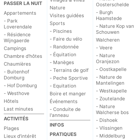
PASSER LA NUIT
Oosterschelde
Nature
- Burgh
Appartements
Visites guidées
Haamstede
- Park
Sports
- Nature Kop van
Loverendale
- Piscines
Schouwen
- Résidence
- Faire du vélo
Walcheren
Wijngaerde
- Randonnée
- Veere
Campings
- Équitation
- Nature
Chambre d'hôtes
Oranjezon
- Manèges
Chaumières
- Oostkapelle
- Terrains de golf
- Buitenhof
- Nature de
Domburg
- Peche Sportive
Mantelingen
- Hof Domburg
- Equitation
- Westkapelle
- Westhove
Boire et manger
- Zoutelande
Hôtels
Événements
- Nature
Last minutes
- Conduite de
Walcherse bos
l'anneau
ACTIVITÉS
- Dishoek
INFOS
- Vlissingen
Plages
PRATIQUES
- Middelburg
Lieux d'intérêt