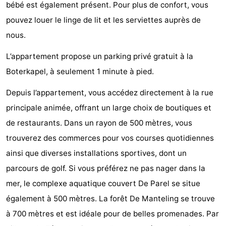
bébé est également présent. Pour plus de confort, vous
du
Randonnée
-
pouvez louer le linge de lit et les serviettes auprès de
nous.
vélo
Équitation
-
L’appartement propose un parking privé gratuit à la
Manèges
-
Boterkapel, à seulement 1 minute à pied.
Terrains
-
Depuis l’appartement, vous accédez directement à la rue
de
Peche
-
principale animée, offrant un large choix de boutiques et
de restaurants. Dans un rayon de 500 mètres, vous
golf
Sportive
Equitation
Conduite
trouverez des commerces pour vos courses quotidiennes
de
Boire
ainsi que diverses installations sportives, dont un
parcours de golf. Si vous préférez ne pas nager dans la
l'anneau
et
Événements
mer, le complexe aquatique couvert De Parel se situe
manger
Pratiques
également à 500 mètres. La forêt De Manteling se trouve
à 700 mètres et est idéale pour de belles promenades. Par
Forum