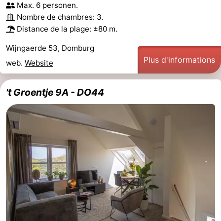
Max. 6 personen.
Voir
Nombre de chambres: 3.
Distance de la plage: ±80 m.
et
Lieux
Wijngaerde 53, Domburg
faire
d'intérêt
-
Plus d'informations
web.
Website
Musées
-
't Groentje 9A - DO44
Monuments
-
Moulins
-
Phares
-
Points
Attractions
de
-
vue
Terrains
-