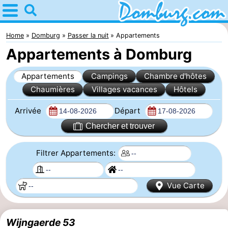
Home
Domburg
Home
Domburg
Passer la nuit
Appartements
Appartements à Domburg
Astuces
Appartements
Campings
Chambre d'hôtes
Avec
Chaumières
Villages vacances
Hôtels
les
Webcam
Arrivée
Départ
enfants
Webcam
Chercher et trouver
Webcam
Filtrer Appartements:
Plage
Passer
Vue Carte
la
Appartements
nuit
-
Wijngaerde 53