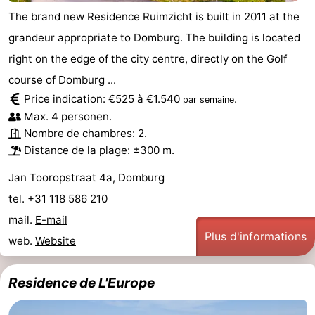
The brand new Residence Ruimzicht is built in 2011 at the
Zierikzee
-
grandeur appropriate to Domburg. The building is located
Nature
-
right on the edge of the city centre, directly on the Golf
course of Domburg ...
Oosterschelde
Burgh
-
Price indication: €525 à €1.540
.
par semaine
Max. 4 personen.
Haamstede
Nature
Walcheren
Nombre de chambres: 2.
Distance de la plage: ±300 m.
Kop
-
Jan Tooropstraat 4a, Domburg
van
Veere
-
tel. +31 118 586 210
Schouwen
Nature
-
mail.
E-mail
Plus d'informations
web.
Website
Oranjezon
Oostkapelle
-
Nature
-
Residence de L'Europe
de
Westkapelle
-