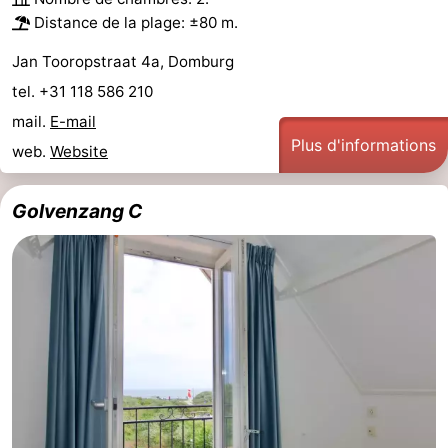
Distance de la plage: ±80 m.
Het
Contact
Jan Tooropstraat 4a, Domburg
Zwin
tel. +31 118 586 210
mail.
E-mail
Plus d'informations
web.
Website
Golvenzang C