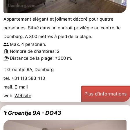
de
Aires
-
Appartement élégant et joliment décoré pour quatre
jeux
de
Bowling
-
personnes. Situé dans un endroit privilégié au centre de
jeux
Parcours
Centres
Domburg. A 300 mètres à pied de la plage.
Max. 4 personen.
intérieures
de
de
Villages
Nombre de chambres: 2.
Distance de la plage: ±300 m.
mini-
bien-
&
Nature
't Groentje 9A, Domburg
golf
être
villes
Visites
tel. +31 118 583 410
guidées
Sports
mail.
E-mail
Plus d'informations
web.
Website
-
't Groentje 9A - DO43
Piscines
-
Faire
-