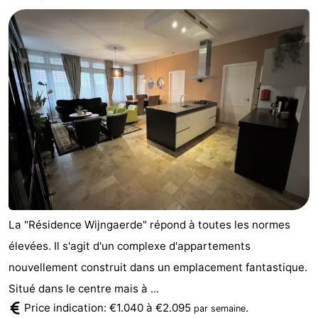
Park
-
Loverendale
Résidence
Campings
Wijngaerde
Chambre
d'hôtes
Chaumières
-
Buitenhof
-
Domburg
Hof
-
La "Résidence Wijngaerde" répond à toutes les normes
Domburg
Westhove
Hôtels
élevées. Il s'agit d'un complexe d'appartements
nouvellement construit dans un emplacement fantastique.
Last
Situé dans le centre mais à ...
minutes
Plages
Price indication: €1.040 à €2.095
.
par semaine