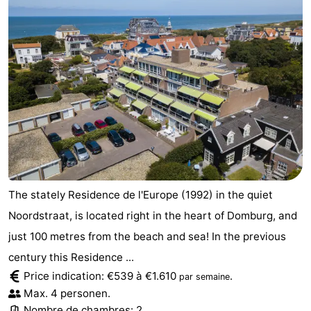
Mantelingen
Zoutelande
-
Nature
-
Walcherse
Dishoek
-
bos
Vlissingen
-
Middelburg
Zeeuws-
Vlaanderen
-
The stately Residence de l'Europe (1992) in the quiet
Nieuwvliet
-
Noordstraat, is located right in the heart of Domburg, and
just 100 metres from the beach and sea! In the previous
Sluis
-
century this Residence ...
Cadzand
-
Price indication: €539 à €1.610
.
par semaine
Max. 4 personen.
Nature
Météo
Nombre de chambres: 2.