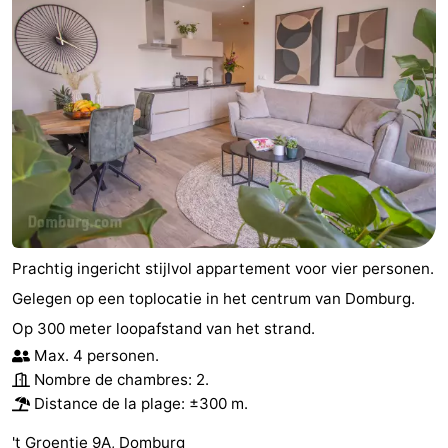
du
Randonnée
-
vélo
Équitation
-
Manèges
-
Terrains
-
de
Peche
-
golf
Sportive
Equitation
Conduite
Prachtig ingericht stijlvol appartement voor vier personen.
Gelegen op een toplocatie in het centrum van Domburg.
de
Boire
Op 300 meter loopafstand van het strand.
l'anneau
et
Événements
Max. 4 personen.
Nombre de chambres: 2.
manger
Pratiques
Distance de la plage: ±300 m.
Forum
't Groentje 9A, Domburg