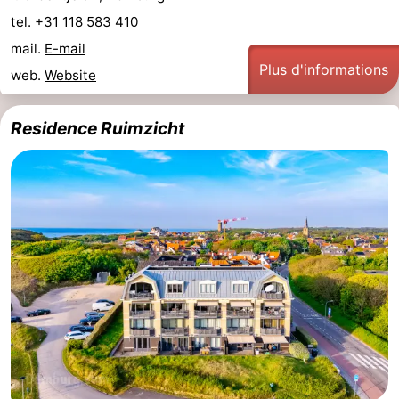
tel. +31 118 583 410
Route
mail.
E-mail
Plus d'informations
-
web.
Website
Stationnement
Adresses
Residence Ruimzicht
Médicales
Région
Zeeland
Schouwen-
Duiveland
-
Renesse
-
Brouwershaven
-
Bruinisse
-