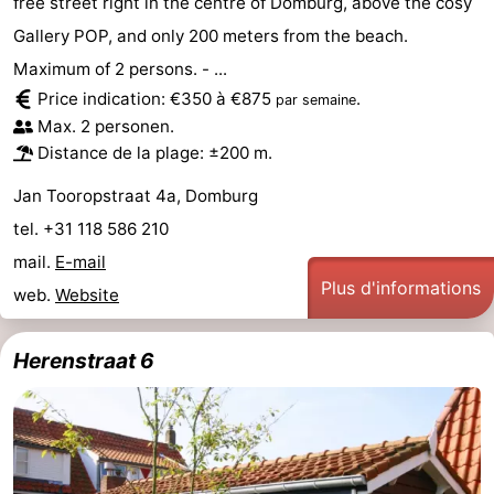
free street right in the centre of Domburg, above the cosy
Gallery POP, and only 200 meters from the beach.
Het
Contact
Maximum of 2 persons. - ...
Zwin
Price indication: €350 à €875
.
par semaine
Max. 2 personen.
Distance de la plage: ±200 m.
Jan Tooropstraat 4a, Domburg
tel. +31 118 586 210
mail.
E-mail
Plus d'informations
web.
Website
Herenstraat 6