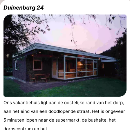
Duinenburg 24
du
Randonnée
-
vélo
Équitation
-
Manèges
-
Terrains
-
de
Peche
-
golf
Sportive
Equitation
Conduite
de
Boire
l'anneau
et
Événements
Ons vakantiehuis ligt aan de oostelijke rand van het dorp,
aan het eind van een doodlopende straat. Het is ongeveer
manger
Pratiques
5 minuten lopen naar de supermarkt, de bushalte, het
Forum
dorpscentrum en het ...