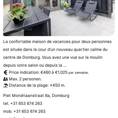
Zierikzee
-
Nature
-
Oosterschelde
Burgh
-
La confortable maison de vacances pour deux personnes
Haamstede
Nature
Walcheren
est située dans la cour d'un nouveau quartier calme du
Kop
-
centre de Domburg. Vous avez une vue sur le moulin
depuis votre salon ou depuis la ...
van
Veere
-
Price indication: €460 à €1.025
.
par semaine
Max. 2 personen.
Schouwen
Nature
-
Distance de la plage: ±450 m.
Oranjezon
Oostkapelle
-
Piet Mondriaanstraat 8a, Domburg
tel. +31 653 674 263
Nature
-
mob. +31 653 674 263
de
Westkapelle
-