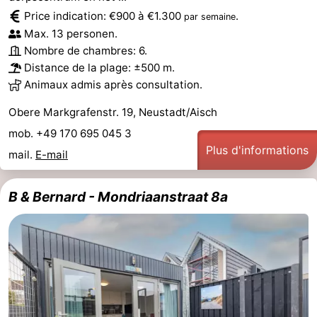
Price indication: €900 à €1.300
.
par semaine
Route
Max. 13 personen.
Nombre de chambres: 6.
-
Distance de la plage: ±500 m.
Animaux admis après consultation.
Stationnement
Adresses
Obere Markgrafenstr. 19, Neustadt/Aisch
Médicales
Région
mob. +49 170 695 045 3
Plus d'informations
Zeeland
mail.
E-mail
Schouwen-
B & Bernard - Mondriaanstraat 8a
Duiveland
-
Renesse
-
Brouwershaven
-
Bruinisse
-