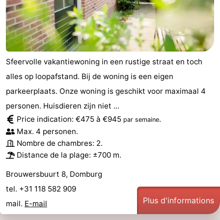
de
Aires
-
jeux
de
Bowling
-
jeux
Parcours
Centres
Sfeervolle vakantiewoning in een rustige straat en toch
alles op loopafstand. Bij de woning is een eigen
intérieures
de
de
Villages
parkeerplaats. Onze woning is geschikt voor maximaal 4
mini-
bien-
&
Nature
personen. Huisdieren zijn niet ...
Price indication: €475 à €945
.
par semaine
golf
être
villes
Visites
Max. 4 personen.
Nombre de chambres: 2.
guidées
Sports
Distance de la plage: ±700 m.
-
Brouwersbuurt 8, Domburg
tel. +31 118 582 909
Piscines
-
Plus d'informations
mail.
E-mail
Faire
-