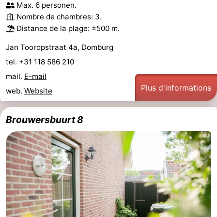
Max. 6 personen.
Voir
Nombre de chambres: 3.
Distance de la plage: ±500 m.
et
Lieux
Jan Tooropstraat 4a, Domburg
faire
d'intérêt
-
tel. +31 118 586 210
mail.
E-mail
Musées
-
Plus d'informations
web.
Website
Monuments
-
Brouwersbuurt 8
Moulins
-
Phares
-
Points
Attractions
de
-
vue
Terrains
-