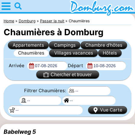
Home
Domburg
Home
Domburg
Passer la nuit
Chaumières
Chaumières à Domburg
Astuces
Appartements
Campings
Chambre d'hôtes
Avec
Chaumières
Villages vacances
Hôtels
les
Webcam
Arrivée
Départ
enfants
Webcam
Chercher et trouver
Webcam
Filtrer Chaumières:
Plage
Passer
Vue Carte
la
Appartements
nuit
-
Babelweg 5