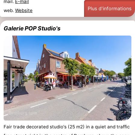
mail.
E-mail
Plus d'informations
web.
Website
Mantelingen
Zoutelande
-
Nature
-
Galerie POP Studio's
Walcherse
Dishoek
-
bos
Vlissingen
-
Middelburg
Zeeuws-
Vlaanderen
-
Nieuwvliet
-
Sluis
-
Cadzand
-
Fair trade decorated studio's (25 m2) in a quiet and traffic
Nature
Météo