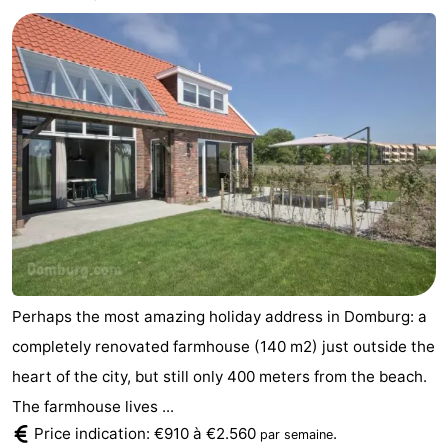
Park
-
Loverendale
Résidence
Campings
Wijngaerde
Chambre
d'hôtes
Chaumières
-
Buitenhof
-
Domburg
Hof
-
Perhaps the most amazing holiday address in Domburg: a
Domburg
Westhove
Hôtels
completely renovated farmhouse (140 m2) just outside the
heart of the city, but still only 400 meters from the beach.
Last
The farmhouse lives ...
minutes
Plages
Price indication: €910 à €2.560
.
par semaine