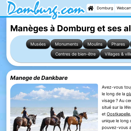
Domburg
Webca
Manèges à Domburg
et ses a
Musées
Monuments
Moulins
Phares
Centres de bien-être
Villages & vill
Manege de Dankbare
Avez-vous touj
le long de la
pl
visage ? Au ce
situé sur la
We
et
Oostkapelle
unique le long 
pouvez-vous a