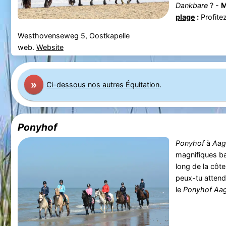
Dankbare
? -
M
plage
:
Profitez 
Westhovenseweg 5, Oostkapelle
web.
Website
»
Ci-dessous nos autres Équitation
.
Ponyhof
Ponyhof
à
Aag
magnifiques ba
long de la côt
peux-tu attend
le
Ponyhof
Aag