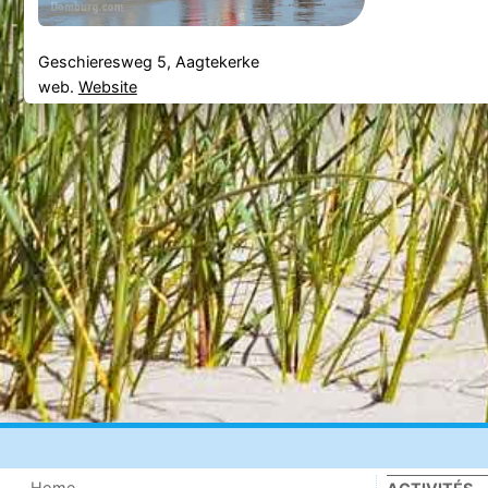
Geschieresweg 5, Aagtekerke
web.
Website
Home