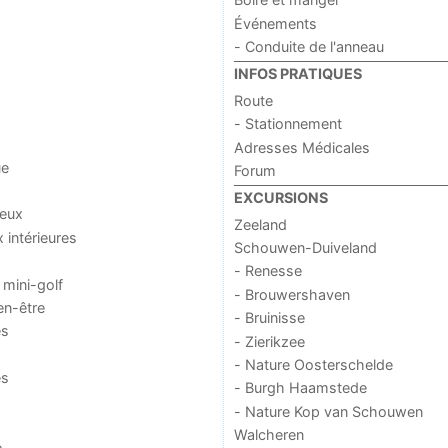
Événements
- Conduite de l'anneau
INFOS PRATIQUES
Route
- Stationnement
Adresses Médicales
ue
Forum
EXCURSIONS
jeux
Zeeland
x intérieures
Schouwen-Duiveland
- Renesse
 mini-golf
- Brouwershaven
en-être
- Bruinisse
es
- Zierikzee
- Nature Oosterschelde
es
- Burgh Haamstede
- Nature Kop van Schouwen
Walcheren
o