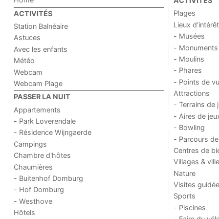
ACTIVITÉS
Plages
ACTIVITÉS
Lieux d'intérêt
Station Balnéaire
- Musées
Astuces
- Monuments
Avec les enfants
- Moulins
Météo
- Phares
Webcam
- Points de v
Webcam Plage
Attractions
PASSER LA NUIT
- Terrains de 
Appartements
- Aires de jeu
- Park Loverendale
- Bowling
- Résidence Wijngaerde
- Parcours de
Campings
Centres de bi
Chambre d'hôtes
Villages & vill
Chaumières
Nature
- Buitenhof Domburg
Visites guidé
- Hof Domburg
Sports
- Westhove
- Piscines
Hôtels
- Faire du vél