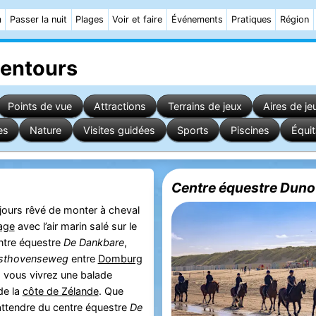
m
Passer la nuit
Plages
Voir et faire
Événements
Pratiques
Région
lentours
Points de vue
Attractions
Terrains de jeux
Aires de je
es
Nature
Visites guidées
Sports
Piscines
Équit
Centre équestre Duno
ours rêvé de monter à cheval
age
avec l’air marin salé sur le
ntre équestre
De Dankbare
,
sthovenseweg
entre
Domburg
, vous vivrez une balade
de la
côte de Zélande
. Que
ttendre du centre équestre
De