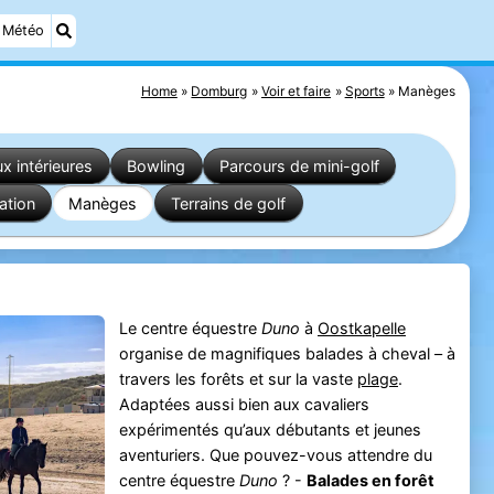
Météo
Home
Domburg
Voir et faire
Sports
Manèges
ux intérieures
Bowling
Parcours de mini-golf
ation
Manèges
Terrains de golf
Le centre équestre
Duno
à
Oostkapelle
organise de magnifiques balades à cheval – à
travers les forêts et sur la vaste
plage
.
Adaptées aussi bien aux cavaliers
expérimentés qu’aux débutants et jeunes
aventuriers. Que pouvez-vous attendre du
centre équestre
Duno
? -
Balades en forêt