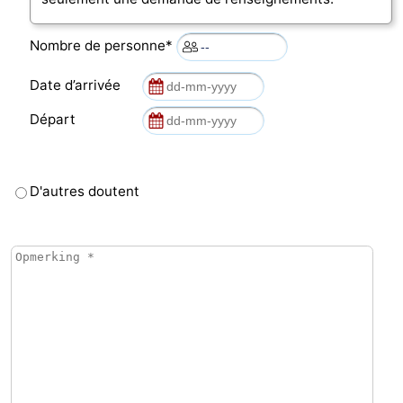
Mantelingen
Zoutelande
-
Nombre de personne*
Nature
-
Date d’arrivée
Walcherse
Dishoek
-
Départ
bos
Vlissingen
-
D'autres doutent
Middelburg
Zeeuws-
Vlaanderen
-
Nieuwvliet
-
Sluis
-
Cadzand
-
Nature
Météo