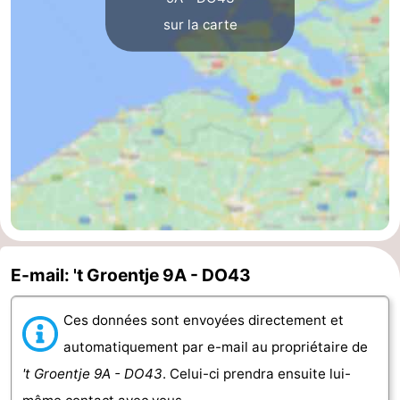
sur la carte
Route
-
Stationnement
Adresses
Médicales
Région
Zeeland
Schouwen-
Duiveland
-
E-mail: 't Groentje 9A - DO43
Renesse
-
Ces données sont envoyées directement et
automatiquement par e-mail au propriétaire de
Brouwershaven
-
't Groentje 9A - DO43
. Celui-ci prendra ensuite lui-
Bruinisse
-