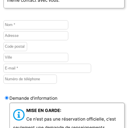
même contact avec vous.
Zierikzee
-
Nature
-
Oosterschelde
Burgh
-
Haamstede
Nature
Walcheren
Kop
-
van
Veere
-
Schouwen
Nature
-
Demande d'information
Oranjezon
Oostkapelle
-
MISE EN GARDE:
Nature
-
Ce n'est pas une réservation officielle, c'est
de
Westkapelle
-
seulement une demande de renseignements.