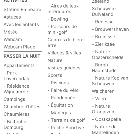
ACTIVITÉS
Zeeland
- Aires de jeux
Schouwen-
Station Balnéaire
intérieures
Duiveland
Astuces
- Bowling
- Renesse
Avec les enfants
- Parcours de
- Brouwershaven
Météo
mini-golf
- Bruinisse
Webcam
Centres de bien-
- Zierikzee
être
Webcam Plage
- Nature
Villages & villes
PASSER LA NUIT
Oosterschelde
Nature
- Burgh
Appartements
Visites guidées
Haamstede
- Park
Sports
- Nature Kop van
Loverendale
- Piscines
Schouwen
- Résidence
- Faire du vélo
Walcheren
Wijngaerde
- Randonnée
- Veere
Campings
- Équitation
- Nature
Chambre d'hôtes
Oranjezon
- Manèges
Chaumières
- Oostkapelle
- Terrains de golf
- Buitenhof
- Nature de
Domburg
- Peche Sportive
Mantelingen