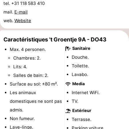
tel. +31 118 583 410
Voir
mail.
E-mail
web.
Website
et
Lieux
faire
d'intérêt
-
Caractéristiques 't Groentje 9A - DO43
Musées
-
Sanitaire
Max. 4 personen.
Douche.
Chambres: 2.
Monuments
-
Toilette.
Lits: 4.
Moulins
-
Lavabo.
Salles de bain: 2.
Surface au sol: ±80 m².
Media
Phares
-
Les animaux
Internet WiFi.
Points
Attractions
domestiques ne sont pas
TV.
admis.
Extérieur
de
-
Non fumeur.
Terrasse.
vue
Terrains
-
Lave-linge.
Parking voiture.