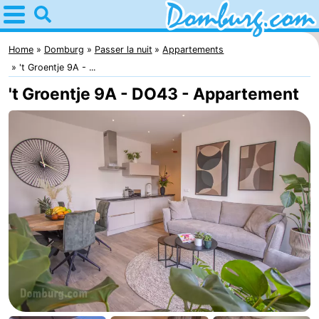
Home
Domburg
Home
Domburg
Passer la nuit
Appartements
't Groentje 9A - ...
Astuces
't Groentje 9A - DO43 - Appartement
Avec
les
Webcam
enfants
Webcam
Webcam
Plage
Passer
la
Appartements
nuit
-