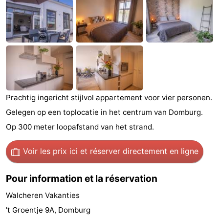
Park
-
Loverendale
Résidence
Campings
Wijngaerde
Chambre
d'hôtes
Chaumières
Prachtig ingericht stijlvol appartement voor vier personen.
-
Gelegen op een toplocatie in het centrum van Domburg.
Buitenhof
-
Op 300 meter loopafstand van het strand.
Domburg
Hof
-
Voir les prix ici
et réserver directement en ligne
Domburg
Westhove
Hôtels
Pour information et la réservation
Last
Walcheren Vakanties
't Groentje 9A, Domburg
minutes
Plages