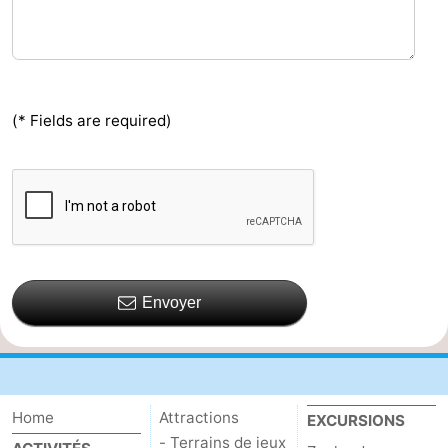
Het
Contact
Zwin
(* Fields are required)
Envoyer
Home
Attractions
EXCURSIONS
- Terrains de jeux