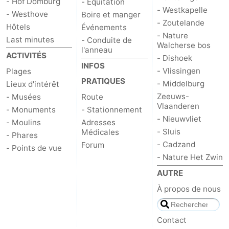
- Hof Domburg
- Equitation
- Westkapelle
- Westhove
Boire et manger
- Zoutelande
Hôtels
Événements
- Nature
Last minutes
- Conduite de
Walcherse bos
l'anneau
ACTIVITÉS
- Dishoek
INFOS
- Vlissingen
Plages
PRATIQUES
- Middelburg
Lieux d'intérêt
Zeeuws-
- Musées
Route
Vlaanderen
- Monuments
- Stationnement
- Nieuwvliet
- Moulins
Adresses
- Sluis
Médicales
- Phares
- Cadzand
Forum
- Points de vue
- Nature Het Zwin
AUTRE
À propos de nous
Contact