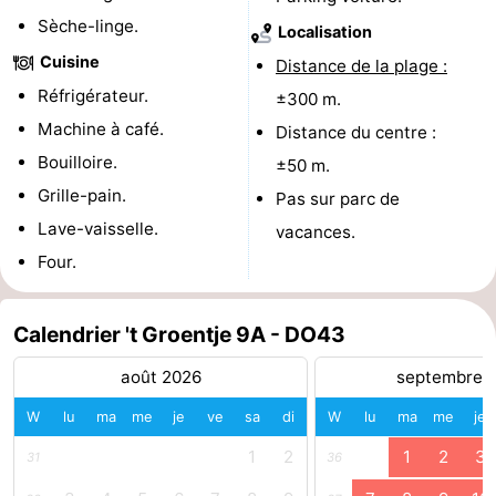
Sèche-linge.
de
Aires
-
Localisation
Cuisine
Distance de la plage :
jeux
de
Bowling
-
Réfrigérateur.
±300 m.
Machine à café.
jeux
Parcours
Centres
Distance du centre :
Bouilloire.
±50 m.
intérieures
de
de
Villages
Grille-pain.
Pas sur parc de
Lave-vaisselle.
mini-
bien-
&
Nature
vacances.
Four.
golf
être
villes
Visites
guidées
Sports
Calendrier 't Groentje 9A - DO43
août 2026
septembre 
-
W
lu
ma
me
je
ve
sa
di
W
lu
ma
me
je
Piscines
-
1
2
1
2
3
31
36
Faire
-