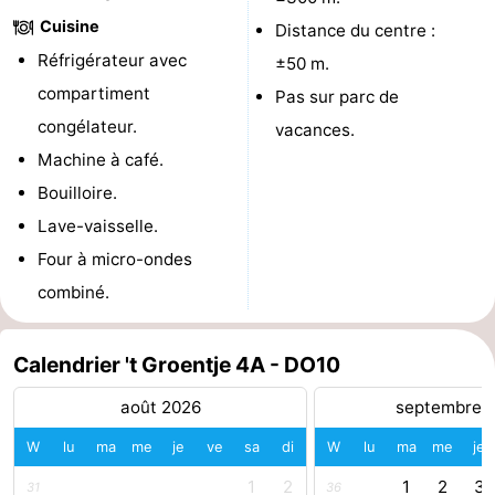
Cuisine
Distance du centre :
Route
Réfrigérateur avec
±50 m.
-
compartiment
Pas sur parc de
congélateur.
vacances.
Stationnement
Adresses
Machine à café.
Médicales
Région
Bouilloire.
Lave-vaisselle.
Zeeland
Four à micro-ondes
Schouwen-
combiné.
Duiveland
-
Calendrier 't Groentje 4A - DO10
Renesse
-
août 2026
septembre 
Brouwershaven
-
W
lu
ma
me
je
ve
sa
di
W
lu
ma
me
je
Bruinisse
-
1
2
1
2
3
31
36