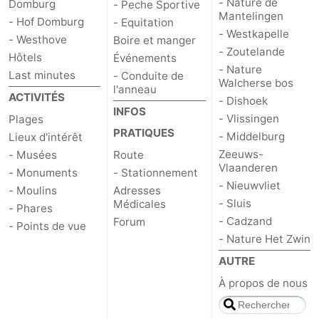
- Nature de
Domburg
- Peche Sportive
Mantelingen
- Hof Domburg
- Equitation
- Westkapelle
- Westhove
Boire et manger
- Zoutelande
Hôtels
Événements
- Nature
Last minutes
- Conduite de
Walcherse bos
l'anneau
ACTIVITÉS
- Dishoek
INFOS
- Vlissingen
Plages
PRATIQUES
- Middelburg
Lieux d'intérêt
Zeeuws-
- Musées
Route
Vlaanderen
- Monuments
- Stationnement
- Nieuwvliet
- Moulins
Adresses
- Sluis
Médicales
- Phares
- Cadzand
Forum
- Points de vue
- Nature Het Zwin
AUTRE
À propos de nous