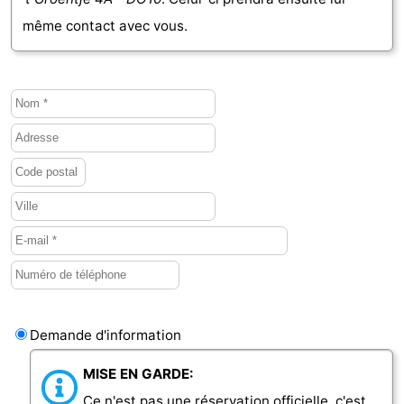
même contact avec vous.
Het
Contact
Zwin
Demande d'information
MISE EN GARDE:
Ce n'est pas une réservation officielle, c'est