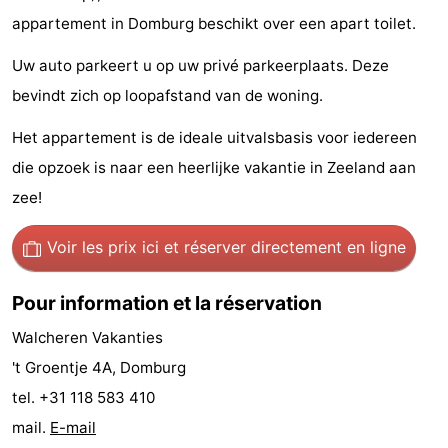
appartement in Domburg beschikt over een apart toilet.
de
Aires
-
Uw auto parkeert u op uw privé parkeerplaats. Deze
jeux
de
Bowling
-
bevindt zich op loopafstand van de woning.
jeux
Parcours
Centres
Het appartement is de ideale uitvalsbasis voor iedereen
intérieures
de
de
Villages
die opzoek is naar een heerlijke vakantie in Zeeland aan
zee!
mini-
bien-
&
Nature
Voir les prix ici
et réserver directement en ligne
golf
être
villes
Visites
guidées
Sports
Pour information et la réservation
Walcheren Vakanties
-
't Groentje 4A, Domburg
Piscines
-
tel. +31 118 583 410
mail.
E-mail
Faire
-