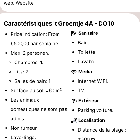
web.
Website
du
Randonnée
-
Caractéristiques 't Groentje 4A - DO10
vélo
Équitation
-
Sanitaire
Price indication: From
Manèges
-
Bain.
€500,00 par semaine.
Terrains
-
Toilette.
Max. 2 personen.
Lavabo.
Chambres: 1.
de
Peche
-
Lits: 2.
Media
golf
Sportive
Equitation
Conduite
Salles de bain: 1.
Internet WiFi.
Surface au sol: ±60 m².
TV.
de
Boire
Les animaux
Extérieur
l'anneau
et
Événements
domestiques ne sont pas
Parking voiture.
admis.
Localisation
manger
Pratiques
Non fumeur.
Distance de la plage :
Forum
Lave-linge.
±300 m.