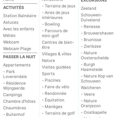
EXCURSIONS
- Terrains de jeux
ACTIVITÉS
Zeeland
- Aires de jeux
Schouwen-
Station Balnéaire
intérieures
Duiveland
Astuces
- Bowling
- Renesse
Avec les enfants
- Parcours de
- Brouwershaven
Météo
mini-golf
- Bruinisse
Webcam
Centres de bien-
- Zierikzee
être
Webcam Plage
- Nature
Villages & villes
PASSER LA NUIT
Oosterschelde
Nature
- Burgh
Appartements
Visites guidées
Haamstede
- Park
Sports
- Nature Kop van
Loverendale
- Piscines
Schouwen
- Résidence
- Faire du vélo
Walcheren
Wijngaerde
- Randonnée
- Veere
Campings
- Équitation
- Nature
Chambre d'hôtes
Oranjezon
- Manèges
Chaumières
- Oostkapelle
- Terrains de golf
- Buitenhof