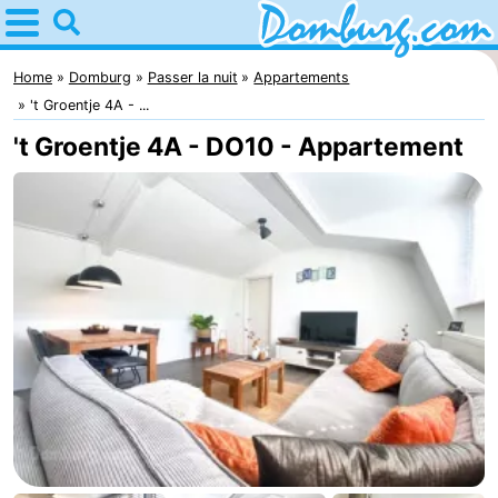
Home
Domburg
Home
Domburg
Passer la nuit
Appartements
't Groentje 4A - ...
Astuces
't Groentje 4A - DO10 - Appartement
Avec
les
Webcam
enfants
Webcam
Webcam
Plage
Passer
la
Appartements
nuit
-