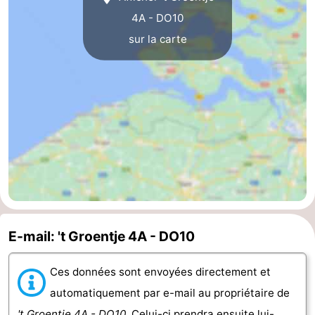
4A - DO10
Mantelingen
Zoutelande
-
sur la carte
Nature
-
Walcherse
Dishoek
-
bos
Vlissingen
-
Middelburg
Zeeuws-
Vlaanderen
-
Nieuwvliet
-
E-mail: 't Groentje 4A - DO10
Sluis
-
Ces données sont envoyées directement et
Cadzand
-
automatiquement par e-mail au propriétaire de
Nature
Météo
't Groentje 4A - DO10
. Celui-ci prendra ensuite lui-