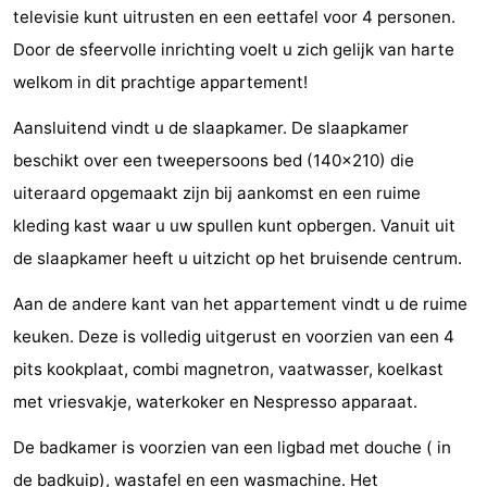
televisie kunt uitrusten en een eettafel voor 4 personen.
Voir
Door de sfeervolle inrichting voelt u zich gelijk van harte
et
Lieux
welkom in dit prachtige appartement!
faire
d'intérêt
-
Aansluitend vindt u de slaapkamer. De slaapkamer
beschikt over een tweepersoons bed (140x210) die
Musées
-
uiteraard opgemaakt zijn bij aankomst en een ruime
Monuments
-
kleding kast waar u uw spullen kunt opbergen. Vanuit uit
de slaapkamer heeft u uitzicht op het bruisende centrum.
Moulins
-
Aan de andere kant van het appartement vindt u de ruime
Phares
-
keuken. Deze is volledig uitgerust en voorzien van een 4
pits kookplaat, combi magnetron, vaatwasser, koelkast
Points
Attractions
met vriesvakje, waterkoker en Nespresso apparaat.
de
-
De badkamer is voorzien van een ligbad met douche ( in
vue
Terrains
-
de badkuip), wastafel en een wasmachine. Het