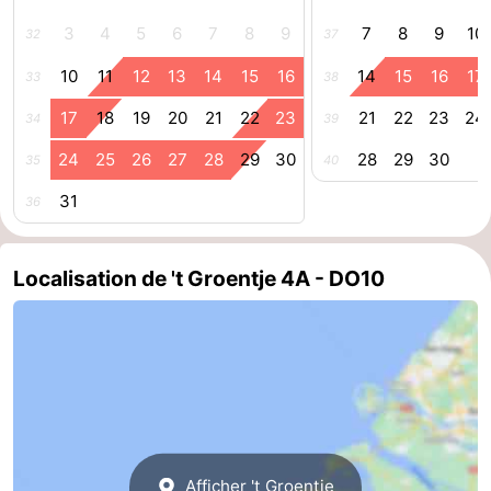
3
4
5
6
7
8
9
7
8
9
10
32
37
Zierikzee
-
10
11
12
13
14
15
16
14
15
16
17
33
38
Nature
-
17
18
19
20
21
22
23
21
22
23
24
34
39
Oosterschelde
Burgh
-
24
25
26
27
28
29
30
28
29
30
35
40
Haamstede
Nature
Walcheren
31
36
Kop
-
Localisation de 't Groentje 4A - DO10
van
Veere
-
Schouwen
Nature
-
Oranjezon
Oostkapelle
-
Nature
-
de
Westkapelle
-
Afficher 't Groentje