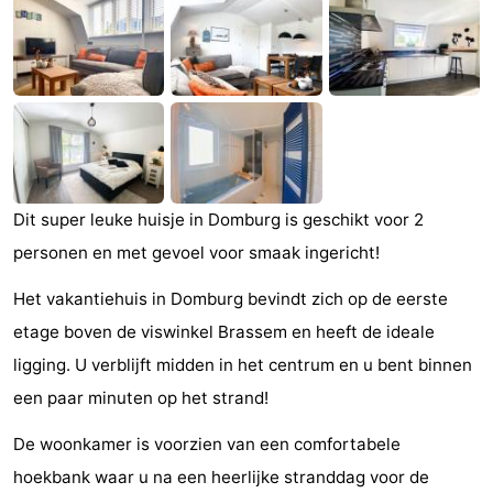
Park
-
Loverendale
Résidence
Campings
Wijngaerde
Chambre
d'hôtes
Chaumières
Dit super leuke huisje in Domburg is geschikt voor 2
-
personen en met gevoel voor smaak ingericht!
Buitenhof
-
Het vakantiehuis in Domburg bevindt zich op de eerste
Domburg
Hof
-
etage boven de viswinkel Brassem en heeft de ideale
ligging. U verblijft midden in het centrum en u bent binnen
Domburg
Westhove
Hôtels
een paar minuten op het strand!
Last
De woonkamer is voorzien van een comfortabele
minutes
Plages
hoekbank waar u na een heerlijke stranddag voor de