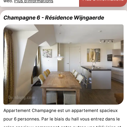
web.
Plus d'informations
Zierikzee
-
Champagne 6 - Résidence Wijngaerde
Nature
-
Oosterschelde
Burgh
-
Haamstede
Nature
Walcheren
Kop
-
van
Veere
-
Schouwen
Nature
-
Oranjezon
Oostkapelle
-
Appartement Champagne est un appartement spacieux
Nature
-
pour 6 personnes. Par le biais du hall vous entrez dans le
de
Westkapelle
-