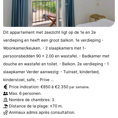
de
Aires
-
jeux
de
Bowling
-
jeux
Parcours
Centres
Dit appartement met zeezicht ligt op de 1e en 2e
verdieping en heeft een groot balkon. 1e verdieping -
intérieures
de
de
Villages
Woonkamer/keuken. - 2 slaapkamers met 1-
mini-
bien-
&
Nature
persoonsbedden 90 x 2.00 en wastafel. - Badkamer met
douche en wastafel en toilet. - Balkon. 2e verdieping - 1
golf
être
villes
Visites
slaapkamer Verder aanwezig: - Tuinset, kinderbed,
guidées
Sports
kinderstoel, safe, - Prive ...
Price indication: €850 à €2.350
.
par semaine
-
Max. 6 personen.
Nombre de chambres: 3.
Piscines
-
Distance de la plage: ±70 m.
Animaux admis après consultation.
Faire
-