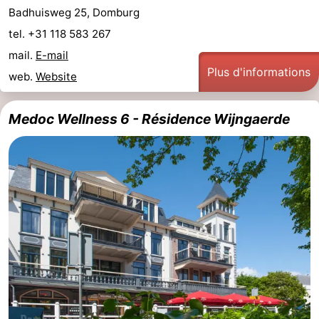
Badhuisweg 25, Domburg
du
Randonnée
-
tel. +31 118 583 267
vélo
Équitation
-
mail.
E-mail
Plus d'informations
web.
Website
Manèges
-
Medoc Wellness 6 - Résidence Wijngaerde
Terrains
-
de
Peche
-
golf
Sportive
Equitation
Conduite
de
Boire
l'anneau
et
Événements
manger
Pratiques
Forum