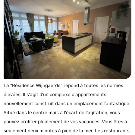
Park
-
Loverendale
Résidence
Campings
Wijngaerde
Chambre
d'hôtes
Chaumières
-
Buitenhof
-
La "Résidence Wijngaerde" répond à toutes les normes
Domburg
Hof
-
élevées. Il s'agit d'un complexe d'appartements
Domburg
Westhove
Hôtels
nouvellement construit dans un emplacement fantastique.
Situé dans le centre mais à l'écart de l'agitation, vous
Last
pouvez profiter pleinement de vos vacances. Vous êtes à
minutes
Plages
seulement deux minutes à pied de la mer. Les restaurants