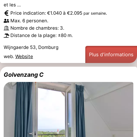
et les ...
Voir
Price indication: €1.040 à €2.095
.
par semaine
Max. 6 personen.
et
Lieux
Nombre de chambres: 3.
Distance de la plage: ±80 m.
faire
d'intérêt
-
Wijngaerde 53, Domburg
Musées
-
Plus d'informations
web.
Website
Monuments
-
Golvenzang C
Moulins
-
Phares
-
Points
Attractions
de
-
vue
Terrains
-