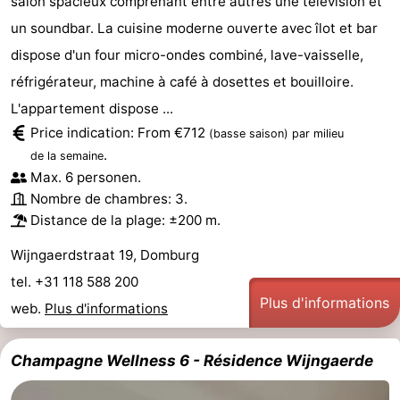
salon spacieux comprenant entre autres une télévision et
un soundbar. La cuisine moderne ouverte avec îlot et bar
Mantelingen
Zoutelande
-
dispose d'un four micro-ondes combiné, lave-vaisselle,
Nature
-
réfrigérateur, machine à café à dosettes et bouilloire.
L'appartement dispose ...
Walcherse
Dishoek
-
Price indication: From €712
(basse saison)
par milieu
bos
Vlissingen
-
.
de la semaine
Max. 6 personen.
Middelburg
Zeeuws-
Nombre de chambres: 3.
Distance de la plage: ±200 m.
Vlaanderen
-
Wijngaerdstraat 19, Domburg
Nieuwvliet
-
tel. +31 118 588 200
Plus d'informations
web.
Plus d'informations
Sluis
-
Cadzand
-
Champagne Wellness 6 - Résidence Wijngaerde
Nature
Météo