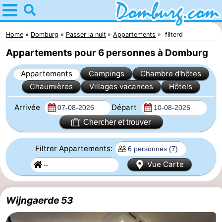
Home
Domburg
Home
Domburg
Passer la nuit
Appartements
filterd
Appartements pour 6 personnes à Domburg
Astuces
Appartements
Campings
Chambre d'hôtes
Avec
Chaumières
Villages vacances
Hôtels
les
Webcam
Arrivée
Départ
enfants
Webcam
Chercher et trouver
Webcam
Filtrer Appartements:
Vue Carte
Plage
Passer
la
Appartements
Wijngaerde 53
nuit
-