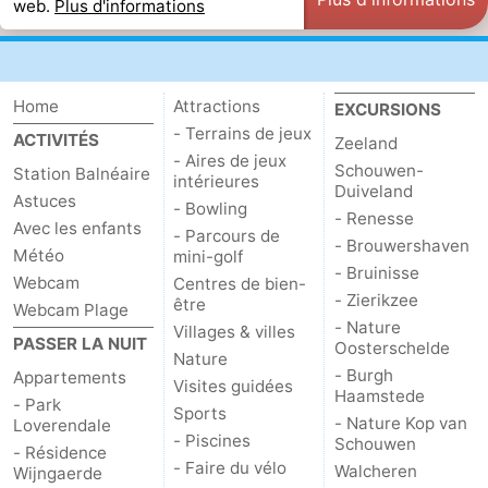
web.
Plus d'informations
Home
Attractions
EXCURSIONS
- Terrains de jeux
ACTIVITÉS
Zeeland
- Aires de jeux
Schouwen-
Station Balnéaire
intérieures
Duiveland
Astuces
- Bowling
- Renesse
Avec les enfants
- Parcours de
- Brouwershaven
Météo
mini-golf
- Bruinisse
Webcam
Centres de bien-
- Zierikzee
être
Webcam Plage
- Nature
Villages & villes
PASSER LA NUIT
Oosterschelde
Nature
- Burgh
Appartements
Visites guidées
Haamstede
- Park
Sports
- Nature Kop van
Loverendale
- Piscines
Schouwen
- Résidence
- Faire du vélo
Walcheren
Wijngaerde