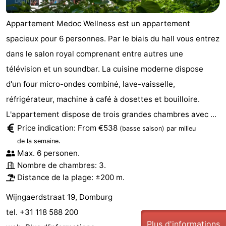
Route
Appartement Medoc Wellness est un appartement
spacieux pour 6 personnes. Par le biais du hall vous entrez
-
dans le salon royal comprenant entre autres une
Stationnement
Adresses
télévision et un soundbar. La cuisine moderne dispose
d'un four micro-ondes combiné, lave-vaisselle,
Médicales
Région
réfrigérateur, machine à café à dosettes et bouilloire.
Zeeland
L'appartement dispose de trois grandes chambres avec ...
Price indication: From €538
(basse saison)
par milieu
Schouwen-
.
de la semaine
Duiveland
-
Max. 6 personen.
Nombre de chambres: 3.
Renesse
-
Distance de la plage: ±200 m.
Wijngaerdstraat 19, Domburg
Brouwershaven
-
tel. +31 118 588 200
Bruinisse
-
Plus d'informations