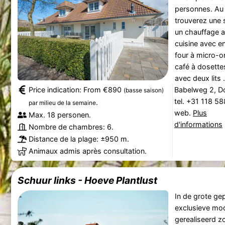
personnes. Au
trouverez une 
un chauffage a
cuisine avec en
four à micro-o
café à dosette
avec deux lits .
Price indication: From €890
Babelweg 2, 
(basse saison)
tel. +31 118 5
.
par milieu de la semaine
web.
Plus
Max. 18 personen.
d'informations
Nombre de chambres: 6.
Distance de la plage: ±950 m.
Animaux admis après consultation.
Schuur links - Hoeve Plantlust
In de grote ge
exclusieve mo
gerealiseerd zo