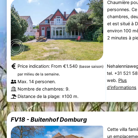
Chaumière pou
personnes. Ce
chambres, deu
et est situé à
environ 100 mè
2 minutes à pi
Price indication: From €1.540
Nehalenniawe
(basse saison)
tel. +31 521 5
.
par milieu de la semaine
web.
Plus
Max. 14 personen.
d'informations
Nombre de chambres: 9.
Distance de la plage: ±100 m.
FV18 - Buitenhof Domburg
Cette villa fami
un emplacement