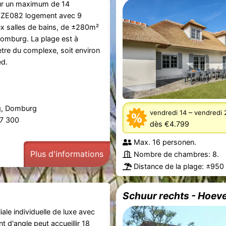
r un maximum de 14
 ZE082 logement avec 9
x salles de bains, de ±280m²
 Domburg. La plage est à
tre du complexe, soit environ
ed.
g, Domburg
–
vendredi 14
vendredi 
87 300
dès €4.799
Max. 16 personen.
Plus d'informations
Nombre de chambres: 8.
Distance de la plage: ±950
Schuur rechts - Hoeve
liale individuelle de luxe avec
 d'angle peut accueillir 18