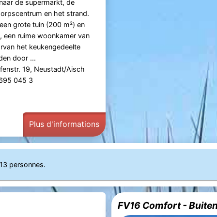
naar de supermarkt, de
dorpscentrum en het strand.
 een grote tuin (200 m²) en
n, een ruime woonkamer van
arvan het keukengedeelte
en door ...
enstr. 19, Neustadt/Aisch
 695 045 3
Plus d'informations
 13 personnes.
FV16 Comfort - Buit