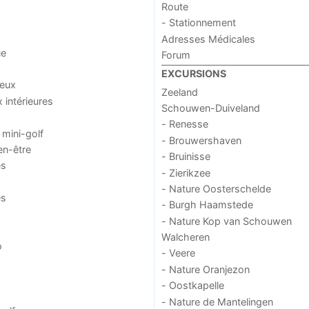
Route
- Stationnement
Adresses Médicales
ue
Forum
EXCURSIONS
jeux
Zeeland
x intérieures
Schouwen-Duiveland
- Renesse
 mini-golf
- Brouwershaven
en-être
- Bruinisse
es
- Zierikzee
- Nature Oosterschelde
es
- Burgh Haamstede
- Nature Kop van Schouwen
Walcheren
o
- Veere
- Nature Oranjezon
- Oostkapelle
- Nature de Mantelingen