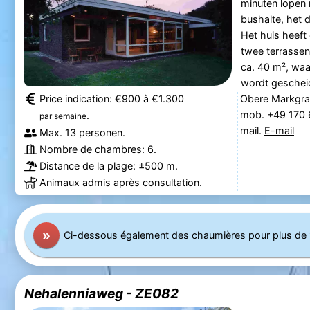
minuten lopen 
bushalte, het 
Het huis heeft
twee terrasse
ca. 40 m², wa
wordt gescheid
Price indication: €900 à €1.300
Obere Markgraf
mob. +49 170
.
par semaine
mail.
E-mail
Max. 13 personen.
Nombre de chambres: 6.
Distance de la plage: ±500 m.
Animaux admis après consultation.
»
Ci-dessous également des chaumières pour plus de
Nehalenniaweg - ZE082