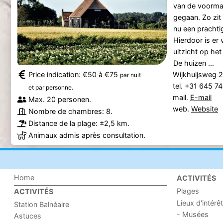
van de voormal
gegaan. Zo zi
nu een prachti
Hierdoor is er v
uitzicht op he
De huizen ...
Price indication: €50 à €75
Wijkhuijsweg 2
par nuit
tel. +31 645 7
.
et par personne
mail.
E-mail
Max. 20 personen.
web.
Website
Nombre de chambres: 8.
Distance de la plage: ±2,5 km.
Animaux admis après consultation.
Home
ACTIVITÉS
Plages
ACTIVITÉS
Lieux d'intérêt
Station Balnéaire
- Musées
Astuces