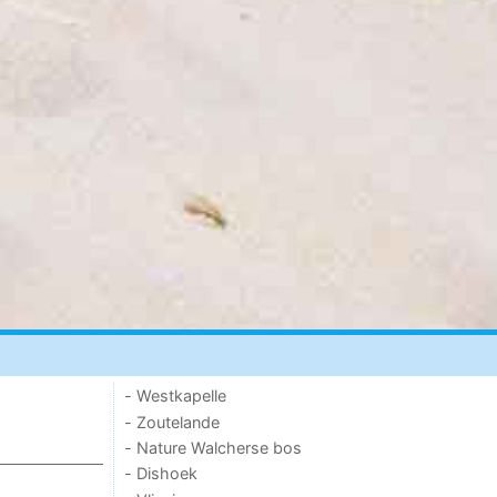
- Westkapelle
- Zoutelande
- Nature Walcherse bos
- Dishoek