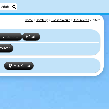
Météo
Home
Domburg
Passer la nuit
Chaumières
filterd
es vacances
Hôtels
trouver
Vue Carte