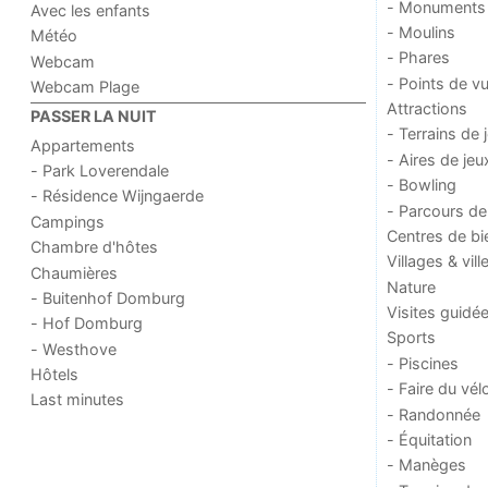
- Monuments
Avec les enfants
- Moulins
Météo
- Phares
Webcam
- Points de v
Webcam Plage
Attractions
PASSER LA NUIT
- Terrains de 
Appartements
- Aires de jeu
- Park Loverendale
- Bowling
- Résidence Wijngaerde
- Parcours de
Campings
Centres de bi
Chambre d'hôtes
Villages & vill
Chaumières
Nature
- Buitenhof Domburg
Visites guidé
- Hof Domburg
Sports
- Westhove
- Piscines
Hôtels
- Faire du vél
Last minutes
- Randonnée
- Équitation
- Manèges