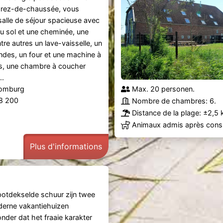
 rez-de-chaussée, vous
salle de séjour spacieuse avec
u sol et une cheminée, une
tre autres un lave-vaisselle, un
ndes, un four et une machine à
s, une chambre à coucher
..
Domburg
Max. 20 personen.
88 200
Nombre de chambres: 6.
Distance de la plage: ±2,5 
Animaux admis après consu
Plus d'informations
potdekselde schuur zijn twee
derne vakantiehuizen
nder dat het fraaie karakter