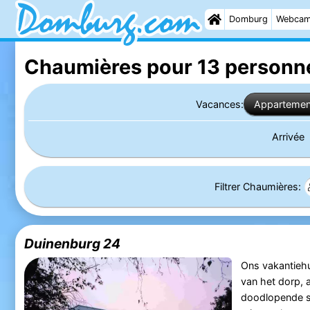
Domburg
Webca
Chaumières pour 13 personn
Vacances:
Appartemen
Arrivée
Filtrer Chaumières:
Duinenburg 24
Ons vakantiehui
van het dorp, 
doodlopende st