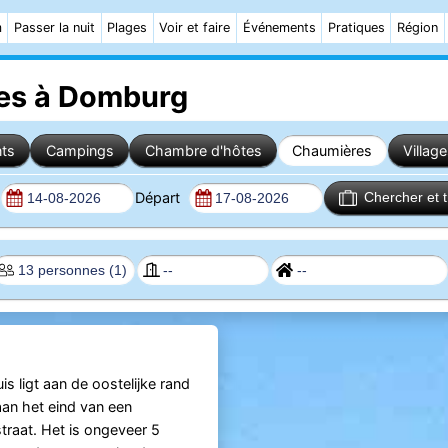
m
Passer la nuit
Plages
Voir et faire
Événements
Pratiques
Région
es à Domburg
ts
Campings
Chambre d'hôtes
Chaumières
Villag
Départ
Chercher et 
s ligt aan de oostelijke rand
aan het eind van een
raat. Het is ongeveer 5