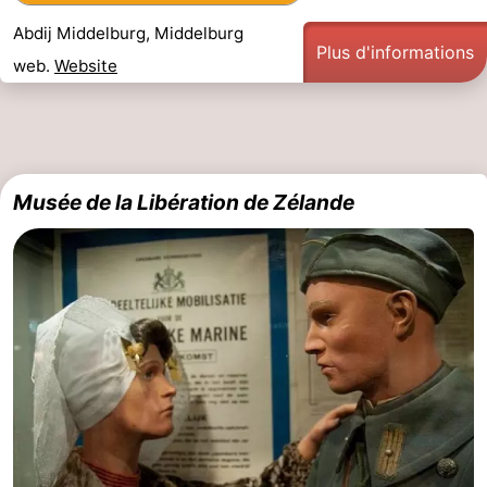
Abdij Middelburg, Middelburg
Het
Contact
Plus d'informations
web.
Website
Zwin
Musée de la Libération de Zélande