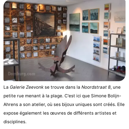
Park
-
Loverendale
Résidence
Campings
Wijngaerde
Chambre
d'hôtes
Chaumières
-
Buitenhof
-
Domburg
Hof
-
La
Galerie Zeevonk
se trouve dans la
Noordstraat 8
, une
petite rue menant à la plage. C'est ici que Simone Bolijn-
Domburg
Westhove
Hôtels
Ahrens a son atelier, où ses bijoux uniques sont créés. Elle
Last
expose également les œuvres de différents artistes et
disciplines.
minutes
Plages