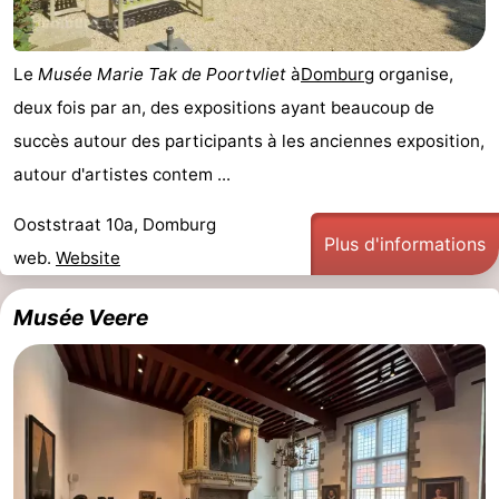
de
Aires
-
Le
Musée Marie Tak de Poortvliet
à
Domburg
organise,
jeux
de
Bowling
-
deux fois par an, des expositions ayant beaucoup de
jeux
Parcours
Centres
succès autour des participants à les anciennes exposition,
autour d'artistes contem ...
intérieures
de
de
Villages
Ooststraat 10a, Domburg
mini-
bien-
&
Nature
Plus d'informations
web.
Website
golf
être
villes
Visites
Musée Veere
guidées
Sports
-
Piscines
-
Faire
-