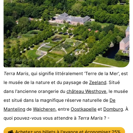
Terra Maris
, qui signifie littéralement 'Terre de la Mer', est
le musée de la nature et du paysage de
Zeeland
. Situé
dans l'ancienne orangerie du
château Westhove
, le musée
est situé dans la magnifique réserve naturelle de
De
Manteling
de
Walcheren
, entre
Oostkapelle
et
Domburg
. À
quoi pouvez-vous vous attendre à
Terra Maris
? -
Achetez vos billets à l'avance
et économisez 25%