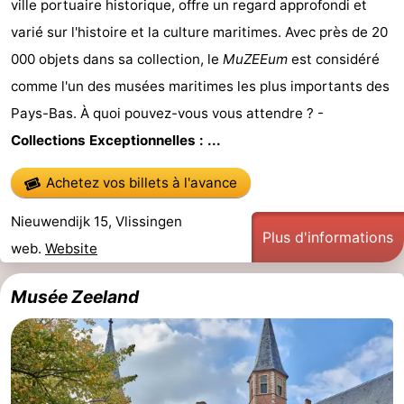
ville portuaire historique, offre un regard approfondi et
Zierikzee
-
varié sur l'histoire et la culture maritimes. Avec près de 20
000 objets dans sa collection, le
MuZEEum
est considéré
Nature
-
comme l'un des musées maritimes les plus importants des
Oosterschelde
Burgh
-
Pays-Bas. À quoi pouvez-vous vous attendre ? -
Collections Exceptionnelles : ...
Haamstede
Nature
Walcheren
Achetez vos billets à l'avance
Kop
-
Nieuwendijk 15, Vlissingen
van
Veere
-
Plus d'informations
web.
Website
Schouwen
Nature
-
Musée Zeeland
Oranjezon
Oostkapelle
-
Nature
-
de
Westkapelle
-