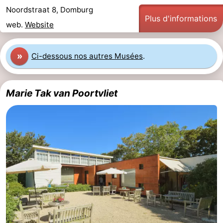
Noordstraat 8, Domburg
Voir
Plus d'informations
web.
Website
et
Lieux
»
Ci-dessous nos autres Musées
.
faire
d'intérêt
-
Musées
-
Marie Tak van Poortvliet
Monuments
-
Moulins
-
Phares
-
Points
Attractions
de
-
vue
Terrains
-