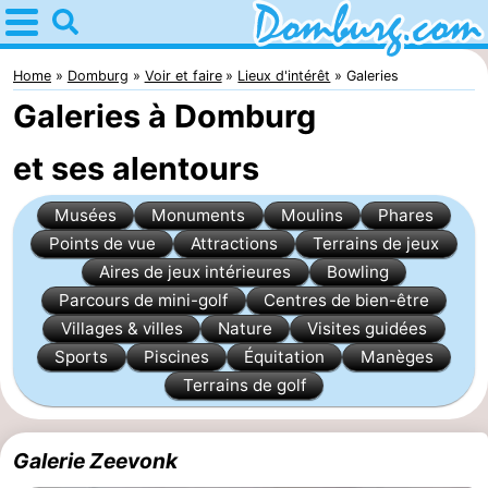
Home
Domburg
Home
Domburg
Voir et faire
Lieux d'intérêt
Galeries
Galeries à Domburg
Astuces
et ses alentours
Avec
Musées
Monuments
Moulins
Phares
les
Webcam
Points de vue
Attractions
Terrains de jeux
enfants
Webcam
Aires de jeux intérieures
Bowling
Parcours de mini-golf
Centres de bien-être
Webcam
Villages & villes
Nature
Visites guidées
Sports
Piscines
Équitation
Manèges
Plage
Passer
Terrains de golf
la
Appartements
Galerie Zeevonk
nuit
-