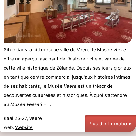
du
Randonnée
-
vélo
Équitation
-
Manèges
-
Situé dans la pittoresque ville de
Veere
, le Musée
Veere
Terrains
-
offre un aperçu fascinant de l'histoire riche et variée de
de
Peche
-
cette ville historique de Zélande. Depuis ses jours glorieux
en tant que centre commercial jusqu'aux histoires intimes
golf
Sportive
Equitation
Conduite
de ses habitants, le Musée
Veere
est un trésor de
de
Boire
découvertes culturelles et historiques. À quoi s'attendre
au
Musée Veere
? - ...
l'anneau
et
Événements
Kaai 25-27, Veere
manger
Pratiques
Plus d'informations
web.
Website
Forum