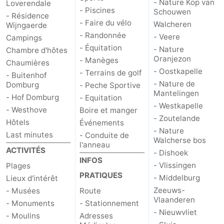
- Nature Kop van
Loverendale
- Piscines
Schouwen
- Résidence
- Faire du vélo
Walcheren
Wijngaerde
- Randonnée
- Veere
Campings
- Équitation
- Nature
Chambre d'hôtes
Oranjezon
- Manèges
Chaumières
- Oostkapelle
- Terrains de golf
- Buitenhof
- Nature de
Domburg
- Peche Sportive
Mantelingen
- Hof Domburg
- Equitation
- Westkapelle
- Westhove
Boire et manger
- Zoutelande
Hôtels
Événements
- Nature
Last minutes
- Conduite de
Walcherse bos
l'anneau
ACTIVITÉS
- Dishoek
INFOS
- Vlissingen
Plages
PRATIQUES
- Middelburg
Lieux d'intérêt
Zeeuws-
- Musées
Route
Vlaanderen
- Monuments
- Stationnement
- Nieuwvliet
- Moulins
Adresses