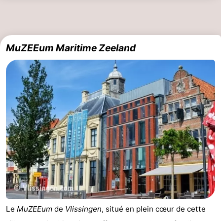
Route
-
MuZEEum Maritime Zeeland
Stationnement
Adresses
Médicales
Région
Zeeland
Schouwen-
Duiveland
-
Renesse
-
Brouwershaven
-
Le
MuZEEum
de
Vlissingen
, situé en plein cœur de cette
Bruinisse
-