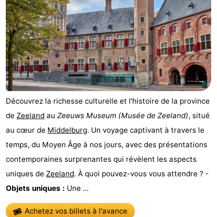
Mantelingen
Zoutelande
-
Nature
-
Walcherse
Dishoek
-
bos
Vlissingen
-
Découvrez la richesse culturelle et l'histoire de la province
Middelburg
Zeeuws-
de
Zeeland
au
Zeeuws Museum
(Musée de Zeeland)
, situé
Vlaanderen
-
au cœur de
Middelburg
. Un voyage captivant à travers le
temps, du Moyen Âge à nos jours, avec des présentations
Nieuwvliet
-
contemporaines surprenantes qui révèlent les aspects
Sluis
-
uniques de
Zeeland
. À quoi pouvez-vous vous attendre ? -
Objets uniques :
Une ...
Cadzand
-
Achetez vos billets à l'avance
Nature
Météo