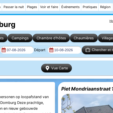
m
Passer la nuit
Plages
Voir et faire
Événements
Pratiques
Région
H
mburg
ts
Campings
Chambre d'hôtes
Chaumières
Villag
Départ
Chercher et 
Vue Carte
Piet Mondriaanstraat 
personen op loopafstand van
n Domburg Deze prachtige,
gen en nieuw gebouwde