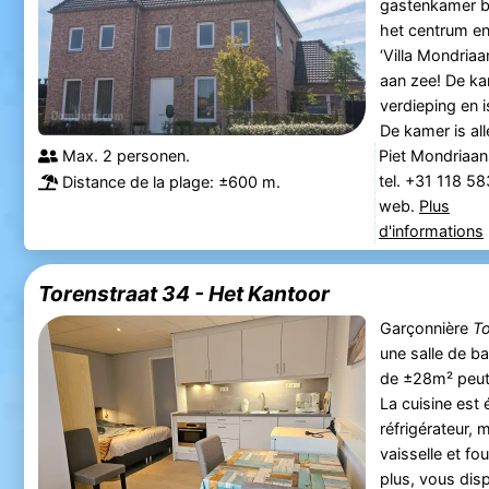
gastenkamer be
het centrum en
‘Villa Mondriaa
aan zee! De ka
verdieping en 
De kamer is all
Max. 2 personen.
Piet Mondriaan
tel. +31 118 5
Distance de la plage: ±600 m.
web.
Plus
d'informations
Torenstraat 34 - Het Kantoor
Garçonnière
To
une salle de b
de ±28m² peut 
La cuisine est 
réfrigérateur, m
vaisselle et f
plus, vous disp