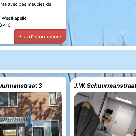
ante avec des meubles de
, Westkapelle
83 410
Plus d'informations
uurmanstraat 3
J.W. Schuurmanstraa