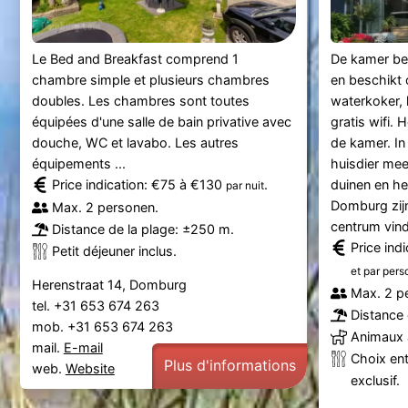
Le Bed and Breakfast comprend 1
De kamer bev
chambre simple et plusieurs chambres
en beschikt 
doubles. Les chambres sont toutes
waterkoker, 
équipées d'une salle de bain privative avec
gratis wifi.
douche, WC et lavabo. Les autres
de kamer. In
équipements ...
huisdier me
Price indication: €75 à €130
.
duinen en he
par nuit
Domburg zijn
Max. 2 personen.
centrum vindt
Distance de la plage: ±250 m.
Price ind
Petit déjeuner inclus.
et par per
Herenstraat 14, Domburg
Max. 2 p
tel. +31 653 674 263
Distance 
mob. +31 653 674 263
Animaux 
mail.
E-mail
Choix ent
Plus d'informations
web.
Website
exclusif.