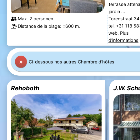
terrasse atten
jardin ...
Max. 2 personen.
Torenstraat 34
tel. +31 118 5
Distance de la plage: ±600 m.
web.
Plus
d'informations
»
Ci-dessous nos autres
Chambre d'hôtes
.
Rehoboth
J.W. Sch