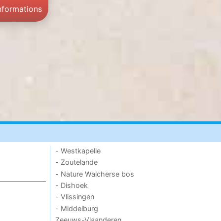
informations
- Westkapelle
- Zoutelande
- Nature Walcherse bos
- Dishoek
- Vlissingen
- Middelburg
Zeeuws-Vlaanderen