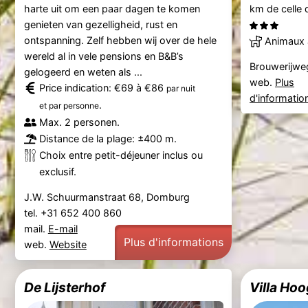
harte uit om een paar dagen te komen
km de celle 
genieten van gezelligheid, rust en
ontspanning. Zelf hebben wij over de hele
Animaux 
wereld al in vele pensions en B&B’s
Brouwerijwe
gelogeerd en weten als ...
web.
Plus
Price indication: €69 à €86
par nuit
d'informatio
.
et par personne
Max. 2 personen.
Distance de la plage: ±400 m.
Choix entre petit-déjeuner inclus ou
exclusif.
J.W. Schuurmanstraat 68, Domburg
tel. +31 652 400 860
mail.
E-mail
Plus d'informations
web.
Website
De Lijsterhof
Villa Hoo