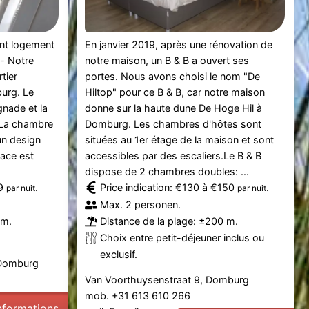
ant logement
En janvier 2019, après une rénovation de
g- Notre
notre maison, un B & B a ouvert ses
tier
portes. Nous avons choisi le nom "De
burg. Le
Hiltop" pour ce B & B, car notre maison
gnade et la
donne sur la haute dune De Hoge Hil à
. La chambre
Domburg. Les chambres d'hôtes sont
un design
situées au 1er étage de la maison et sont
pace est
accessibles par des escaliers.Le B & B
dispose de 2 chambres doubles: ...
09
.
Price indication: €130 à €150
.
par nuit
par nuit
Max. 2 personen.
 m.
Distance de la plage: ±200 m.
Choix entre petit-déjeuner inclus ou
exclusif.
 Domburg
Van Voorthuysenstraat 9, Domburg
mob. +31 613 610 266
informations