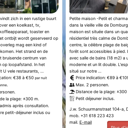
indt zich in een rustige buurt
Petite maison -Petit et charm
over een koelkast, tv,
dans la vieille ville de Dombur
koffieapparaat, toaster en
maison est située dans un quar
 Het ontbijt wordt geserveerd op
résidentiel très calme de Dom
 overleg mag een kind of
centre, la célèbre plage de bai
ekomen. Het strand en de
forêt sont accessibles à pied
t bruisende centrum van
avec salle de bains (18 m2) a 
 op loopafstand. In het
moderne et un lit double. L'es
 U vele restaurants, ...
situé sur notre ...
ication: €38 à €50
Price indication: €89 à €1
par nuit
.
Max. 2 personen.
sonne
Distance de la plage: ±300
ersonen.
Petit déjeuner inclus.
de la plage: ±300 m.
admis après consultation.
J.w. Schuurmanstraat 104-a,
re petit-déjeuner inclus ou
mob. +31 618 223 423
mail.
E-mail
Plus d'