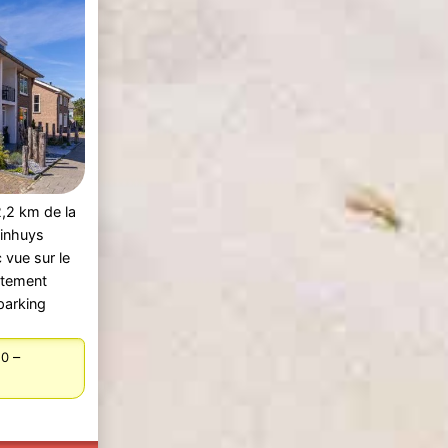
,2 km de la
uinhuys
vue sur le
uitement
parking
–
10