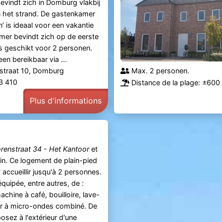
vindt zich in Domburg vlakbij
 het strand. De gastenkamer
n’ is ideaal voor een vakantie
mer bevindt zich op de eerste
is geschikt voor 2 personen.
een bereikbaar via ...
straat 10, Domburg
Max. 2 personen.
83 410
Distance de la plage: ±600
Plus d'informations
renstraat 34 - Het Kantoor
et
ain. Ce logement de plain-pied
accueillir jusqu'à 2 personnes.
équipée, entre autres, de :
achine à café, bouilloire, lave-
our à micro-ondes combiné. De
osez à l'extérieur d'une