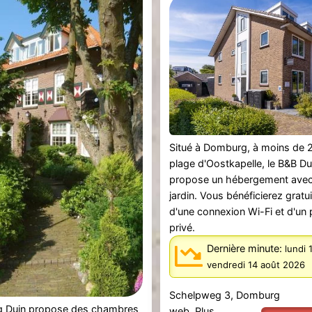
Situé à Domburg, à moins de 2
plage d'Oostkapelle, le B&B D
propose un hébergement avec 
jardin. Vous bénéficierez grat
d'une connexion Wi-Fi et d'un 
privé.
Dernière minute:
lundi 
vendredi 14 août 2026
Schelpweg 3, Domburg
og Duin propose des chambres
web.
Plus