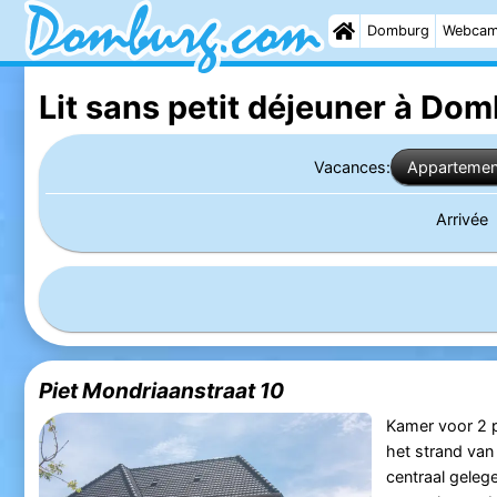
Domburg
Webca
Lit sans petit déjeuner à Do
Vacances:
Appartemen
Arrivée
Piet Mondriaanstraat 10
Kamer voor 2 
het strand va
centraal gele