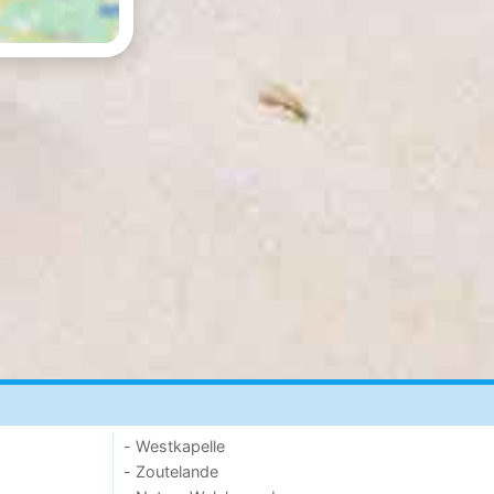
- Westkapelle
- Zoutelande