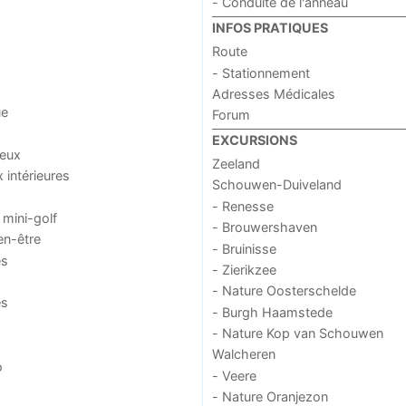
- Conduite de l'anneau
INFOS PRATIQUES
Route
- Stationnement
Adresses Médicales
ue
Forum
EXCURSIONS
jeux
Zeeland
x intérieures
Schouwen-Duiveland
- Renesse
 mini-golf
- Brouwershaven
en-être
- Bruinisse
es
- Zierikzee
- Nature Oosterschelde
es
- Burgh Haamstede
- Nature Kop van Schouwen
Walcheren
o
- Veere
- Nature Oranjezon