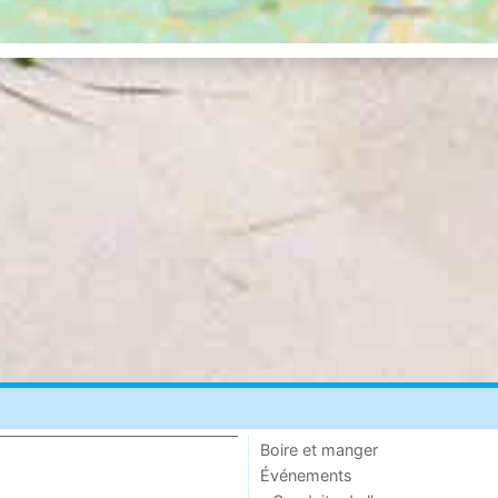
Boire et manger
Événements