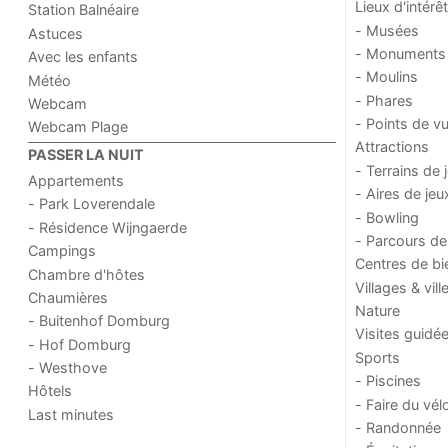
Lieux d'intérêt
Station Balnéaire
- Musées
Astuces
- Monuments
Avec les enfants
- Moulins
Météo
- Phares
Webcam
- Points de v
Webcam Plage
Attractions
PASSER LA NUIT
- Terrains de 
Appartements
- Aires de jeu
- Park Loverendale
- Bowling
- Résidence Wijngaerde
- Parcours de
Campings
Centres de bi
Chambre d'hôtes
Villages & vill
Chaumières
Nature
- Buitenhof Domburg
Visites guidé
- Hof Domburg
Sports
- Westhove
- Piscines
Hôtels
- Faire du vél
Last minutes
- Randonnée