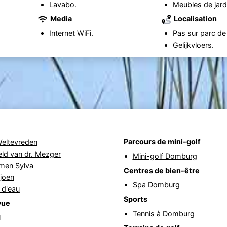
Lavabo.
Meubles de jard
Media
Localisation
Internet WiFi.
Pas sur parc de
Gelijkvloers.
Parcours de mini-golf
Weltevreden
ld van dr. Mezger
Mini-golf Domburg
rmen Sylva
Centres de bien-être
joen
Spa Domburg
 d'eau
Sports
vue
Tennis à Domburg
l