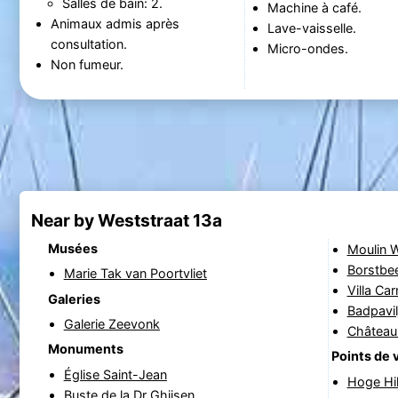
Salles de bain: 2.
Machine à café.
Animaux admis après
Lave-vaisselle.
consultation.
Micro-ondes.
Non fumeur.
Near by Weststraat 13a
Musées
Moulin 
Borstbee
Marie Tak van Poortvliet
Villa Ca
Galeries
Badpavil
Galerie Zeevonk
Château
Monuments
Points de 
Église Saint-Jean
Hoge Hi
Buste de la Dr Ghijsen