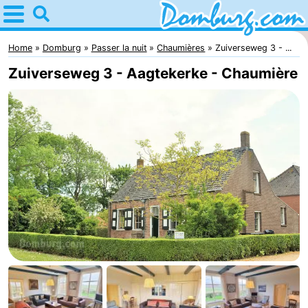
Home
Domburg
Home
Domburg
Passer la nuit
Chaumières
Zuiverseweg 3 - ...
Zuiverseweg 3 - Aagtekerke - Chaumière
Astuces
Avec
les
Webcam
enfants
Webcam
Webcam
Plage
Passer
la
Appartements
nuit
-