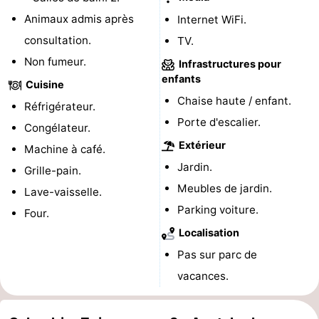
Animaux admis après
Internet WiFi.
du
Randonnée
-
consultation.
TV.
vélo
Équitation
-
Non fumeur.
Infrastructures pour
enfants
Cuisine
Manèges
-
Chaise haute / enfant.
Réfrigérateur.
Terrains
-
Porte d'escalier.
Congélateur.
Extérieur
Machine à café.
de
Peche
-
Jardin.
Grille-pain.
golf
Sportive
Equitation
Conduite
Meubles de jardin.
Lave-vaisselle.
Parking voiture.
Four.
de
Boire
Localisation
l'anneau
et
Événements
Pas sur parc de
vacances.
manger
Pratiques
Forum