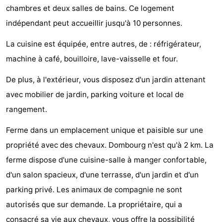
chambres et deux salles de bains. Ce logement
Voir
indépendant peut accueillir jusqu'à 10 personnes.
et
Lieux
La cuisine est équipée, entre autres, de : réfrigérateur,
faire
d'intérêt
-
machine à café, bouilloire, lave-vaisselle et four.
De plus, à l'extérieur, vous disposez d'un jardin attenant
Musées
-
avec mobilier de jardin, parking voiture et local de
Monuments
-
rangement.
Moulins
-
Ferme dans un emplacement unique et paisible sur une
propriété avec des chevaux. Dombourg n'est qu'à 2 km. La
Phares
-
ferme dispose d'une cuisine-salle à manger confortable,
Points
Attractions
d'un salon spacieux, d'une terrasse, d'un jardin et d'un
parking privé. Les animaux de compagnie ne sont
de
-
autorisés que sur demande. La propriétaire, qui a
vue
Terrains
-
consacré sa vie aux chevaux, vous offre la possibilité