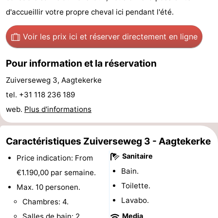
d'accueillir votre propre cheval ici pendant l'été.
de
Aires
-
jeux
de
Bowling
-
Voir les prix ici
et réserver directement en ligne
jeux
Parcours
Centres
Pour information et la réservation
intérieures
de
de
Villages
Zuiverseweg 3, Aagtekerke
tel. +31 118 236 189
mini-
bien-
&
Nature
web.
Plus d'informations
golf
être
villes
Visites
Caractéristiques Zuiverseweg 3 - Aagtekerke
guidées
Sports
Sanitaire
Price indication: From
-
Bain.
€1.190,00 par semaine.
Toilette.
Max. 10 personen.
Piscines
-
Lavabo.
Chambres: 4.
Faire
-
Salles de bain: 2.
Media