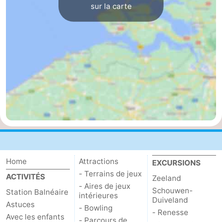
sur la carte
Mantelingen
Zoutelande
-
Nature
-
Walcherse
Dishoek
-
bos
Vlissingen
-
Middelburg
Zeeuws-
Vlaanderen
-
Nieuwvliet
-
Home
Attractions
EXCURSIONS
- Terrains de jeux
Sluis
-
ACTIVITÉS
Zeeland
- Aires de jeux
Schouwen-
Station Balnéaire
intérieures
Cadzand
-
Duiveland
Astuces
- Bowling
- Renesse
Avec les enfants
Nature
Météo
- Parcours de