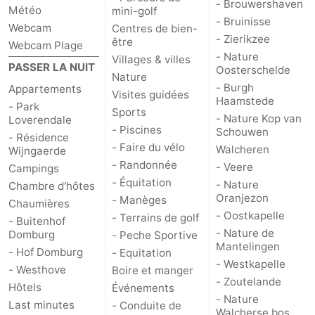
- Brouwershaven
Météo
mini-golf
- Bruinisse
Het
Contact
Webcam
Centres de bien-
- Zierikzee
être
Webcam Plage
- Nature
Zwin
Villages & villes
PASSER LA NUIT
Oosterschelde
Nature
- Burgh
Appartements
Visites guidées
Haamstede
- Park
Sports
- Nature Kop van
Loverendale
- Piscines
Schouwen
- Résidence
- Faire du vélo
Walcheren
Wijngaerde
- Randonnée
- Veere
Campings
- Équitation
- Nature
Chambre d'hôtes
Oranjezon
- Manèges
Chaumières
- Oostkapelle
- Terrains de golf
- Buitenhof
- Nature de
Domburg
- Peche Sportive
Mantelingen
- Hof Domburg
- Equitation
- Westkapelle
- Westhove
Boire et manger
- Zoutelande
Hôtels
Événements
- Nature
Last minutes
- Conduite de
Walcherse bos