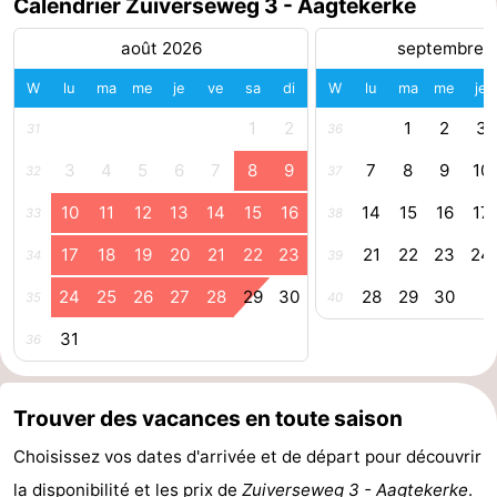
Calendrier Zuiverseweg 3 - Aagtekerke
Route
août 2026
septembre 
-
W
lu
ma
me
je
ve
sa
di
W
lu
ma
me
je
1
2
1
2
3
31
36
Stationnement
Adresses
3
4
5
6
7
8
9
7
8
9
10
32
37
Médicales
Région
10
11
12
13
14
15
16
14
15
16
17
33
38
Zeeland
17
18
19
20
21
22
23
21
22
23
24
34
39
Schouwen-
24
25
26
27
28
29
30
28
29
30
35
40
Duiveland
-
31
36
Renesse
-
Trouver des vacances en toute saison
Brouwershaven
-
Choisissez vos dates d'arrivée et de départ pour découvrir
Bruinisse
-
la disponibilité et les prix de
Zuiverseweg 3 - Aagtekerke
.