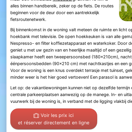
alles binnen handbereik, zeker op de fiets. De routes
beginnen voor de deur door een aantrekkelijk
fietsroutenetwerk.
Bij binnenkomst in de woning valt meteen de ruimte en licht o
hoekbank met televisie. De open hoekkeuken is van alle gema
Nespresso- en filter koffiezetapparaat en waterkoker. Door 
geniet u met uw gezin van en heerlijke maaltijd of een gezell
slaapkamer heeft een tweepersoonsbed (180x210cm), nachtkas
éénpersoonsbedden (90x210 cm) met nachtkastjes en een grot
Voor de woning is een knus overdekt terrasje met tuinset, ge
minder weer is het hier goed vertoeven! Een parasol is aanwe
Let op: de vakantiewoningen kunnen niet op dezelfde termijn
centrale parkeerplaatsen aanwezig op de manege. In- en uitl
vuurwerk bij de woning is, in verband met de ligging vlakbij di
Voir les prix ici
et réserver directement en ligne