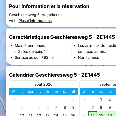
Pour information et la réservation
Geschieresweg 5, Aagtekerke
web.
Plus d'informations
Caractéristiques Geschieresweg 5 - ZE1445
Max. 6 personen.
Les animaux domesti
Salles de bain: 1.
sont pas admis.
Surface au sol: ±92 m².
Non fumeur.
Calendrier Geschieresweg 5 - ZE1445
août 2026
septemb
W
lu
ma
me
je
ve
sa
di
W
lu
ma
me
1
2
1
2
31
36
3
4
5
6
7
8
9
7
8
9
32
37
10
11
12
13
14
15
16
14
15
16
33
38