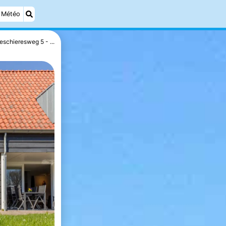
Météo
eschieresweg 5 - ...