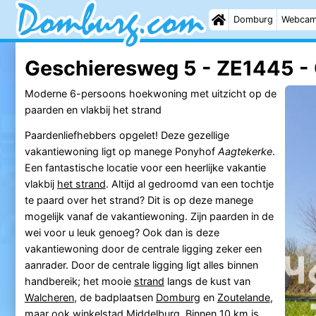
Domburg
Webca
Geschieresweg 5 - ZE1445 -
Moderne 6-persoons hoekwoning met uitzicht op de
paarden en vlakbij het strand
Paardenliefhebbers opgelet! Deze gezellige
vakantiewoning ligt op manege Ponyhof
Aagtekerke
.
Een fantastische locatie voor een heerlijke vakantie
vlakbij
het strand
. Altijd al gedroomd van een tochtje
te paard over het strand? Dit is op deze manege
mogelijk vanaf de vakantiewoning. Zijn paarden in de
wei voor u leuk genoeg? Ook dan is deze
vakantiewoning door de centrale ligging zeker een
aanrader. Door de centrale ligging ligt alles binnen
handbereik; het mooie
strand
langs de kust van
Walcheren
, de badplaatsen
Domburg
en
Zoutelande
,
maar ook winkelstad
Middelburg
. Binnen 10 km is