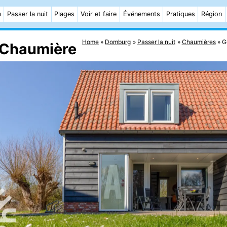
m
Passer la nuit
Plages
Voir et faire
Événements
Pratiques
Région
Home
Domburg
Passer la nuit
Chaumières
G
 Chaumière