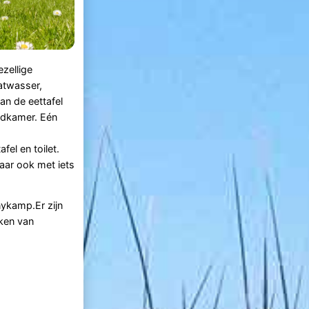
zellige
atwasser,
an de eettafel
badkamer. Eén
el en toilet.
aar ook met iets
ykamp.Er zijn
eken van