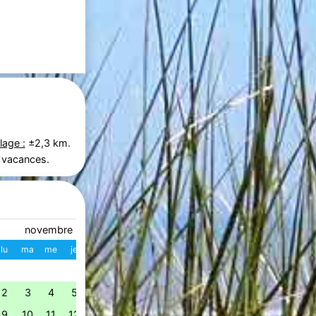
lage :
±2,3 km.
 vacances.
novembre 2026
décembre 2026
lu
ma
me
je
ve
sa
di
W
lu
ma
me
je
ve
s
1
1
2
3
4
49
2
3
4
5
6
7
8
7
8
9
10
11
1
50
9
10
11
12
13
14
15
14
15
16
17
18
1
51