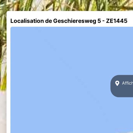
Localisation de Geschieresweg 5 - ZE1445
Affic