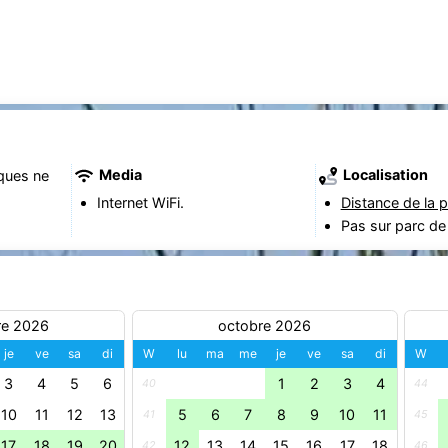
Media
Localisation
ques ne
Internet WiFi.
Distance de la p
Pas sur parc de
re 2026
octobre 2026
je
ve
sa
di
W
lu
ma
me
je
ve
sa
di
W
3
4
5
6
1
2
3
4
40
44
10
11
12
13
5
6
7
8
9
10
11
41
45
17
18
19
20
12
13
14
15
16
17
18
42
46