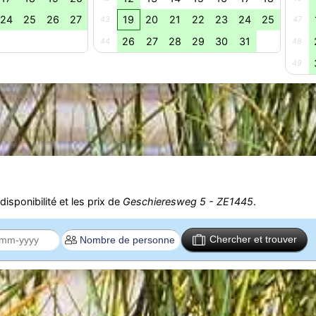
24
25
26
27
19
20
21
22
23
24
25
43
47
26
27
28
29
30
31
44
48
49
isponibilité et les prix de
Geschieresweg 5 - ZE1445
.
Chercher et trouver