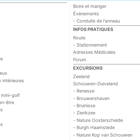
Boire et manger
Événements
- Conduite de l'anneau
INFOS PRATIQUES
Route
- Stationnement
Adresses Médicales
ue
Forum
EXCURSIONS
jeux
Zeeland
x intérieures
Schouwen-Duiveland
- Renesse
 mini-golf
- Brouwershaven
en-être
- Bruinisse
es
- Zierikzee
- Nature Oosterschelde
es
- Burgh Haamstede
- Nature Kop van Schouwen