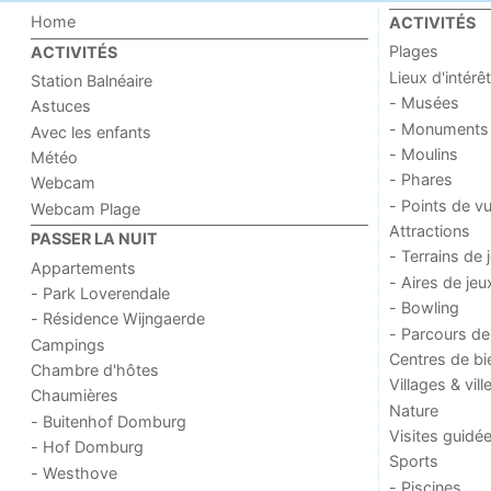
Home
ACTIVITÉS
Plages
ACTIVITÉS
Lieux d'intérêt
Station Balnéaire
- Musées
Astuces
- Monuments
Avec les enfants
- Moulins
Météo
- Phares
Webcam
- Points de v
Webcam Plage
Attractions
PASSER LA NUIT
- Terrains de 
Appartements
- Aires de jeu
- Park Loverendale
- Bowling
- Résidence Wijngaerde
- Parcours de
Campings
Centres de bi
Chambre d'hôtes
Villages & vill
Chaumières
Nature
- Buitenhof Domburg
Visites guidé
- Hof Domburg
Sports
- Westhove
- Piscines