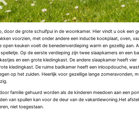
p, door de grote schuifpui in de woonkamer. Hier vindt u ook een ge
kken voorzien, met onder andere een inductie kookplaat, oven, va
de open keuken voelt de benedenverdieping warm en gezellig aan. A
ig spelletje. Op de eerste verdieping zijn twee slaapkamers en een 
tjes en een grote kledingkast. De andere slaapkamer heeft vier
e kledingkast. De ruime badkamer heeft een inloopdouche, wastaf
legen op het zuiden. Heerlijk voor gezellige lange zomeravonden, m
zig.
 door familie gehuurd worden als de kinderen meedoen aan een pon
aden van spullen kan voor de deur van de vakantiewoning.Het afst
eren, niet toegestaan.