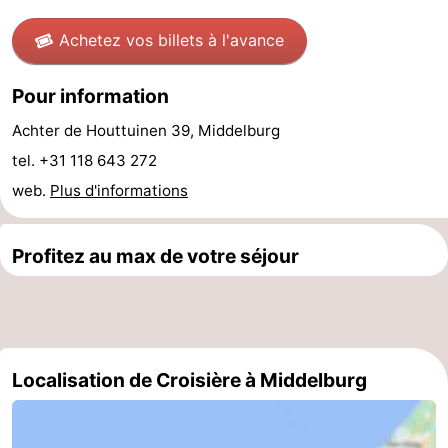
du
Randonnée
-
Achetez vos billets à l'avance
vélo
Équitation
-
Pour information
Manèges
-
Achter de Houttuinen 39, Middelburg
tel. +31 118 643 272
Terrains
-
web.
Plus d'informations
de
Peche
-
Profitez au max de votre séjour
golf
Sportive
Equitation
Conduite
de
Boire
l'anneau
et
Événements
Localisation de Croisière à Middelburg
manger
Pratiques
Forum