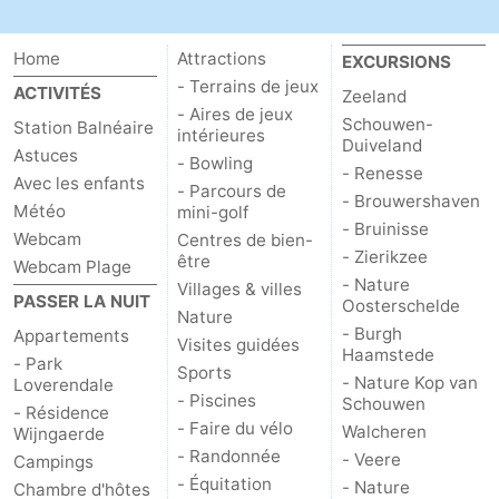
Mantelingen
Zoutelande
-
Home
Attractions
EXCURSIONS
- Terrains de jeux
Nature
-
ACTIVITÉS
Zeeland
- Aires de jeux
Schouwen-
Station Balnéaire
intérieures
Walcherse
Dishoek
-
Duiveland
Astuces
- Bowling
- Renesse
Avec les enfants
- Parcours de
bos
Vlissingen
-
- Brouwershaven
Météo
mini-golf
- Bruinisse
Webcam
Centres de bien-
Middelburg
Zeeuws-
- Zierikzee
être
Webcam Plage
- Nature
Villages & villes
Vlaanderen
-
PASSER LA NUIT
Oosterschelde
Nature
- Burgh
Appartements
Nieuwvliet
-
Visites guidées
Haamstede
- Park
Sports
- Nature Kop van
Loverendale
Sluis
-
- Piscines
Schouwen
- Résidence
- Faire du vélo
Walcheren
Wijngaerde
Cadzand
-
- Randonnée
- Veere
Campings
- Équitation
- Nature
Chambre d'hôtes
Nature
Météo