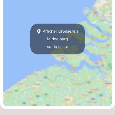
Route
-
Afficher Croisière à
Stationnement
Adresses
Middelburg
Médicales
Région
sur la carte
Zeeland
Schouwen-
Duiveland
-
Renesse
-
Brouwershaven
-
Bruinisse
-