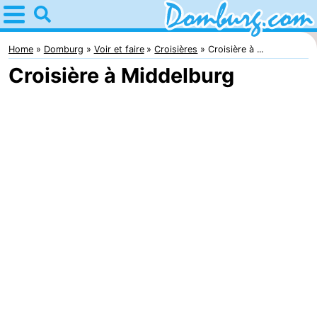
Home
Domburg
Home
Domburg
Voir et faire
Croisières
Croisière à ...
Croisière à Middelburg
Astuces
Avec
les
Webcam
enfants
Webcam
Webcam
Plage
Passer
la
Appartements
nuit
-