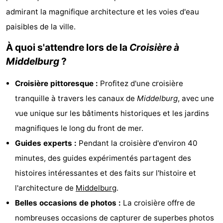
admirant la magnifique architecture et les voies d'eau
Voir
paisibles de la ville.
et
Lieux
À quoi s'attendre lors de la
Croisière à
faire
d'intérêt
-
Middelburg
?
Musées
-
Croisière pittoresque :
Profitez d'une croisière
tranquille à travers les canaux de
Middelburg
, avec une
Monuments
-
vue unique sur les bâtiments historiques et les jardins
Moulins
-
magnifiques le long du front de mer.
Guides experts :
Pendant la croisière d'environ 40
Phares
-
minutes, des guides expérimentés partagent des
Points
Attractions
histoires intéressantes et des faits sur l'histoire et
l'architecture de
Middelburg
.
de
-
Belles occasions de photos :
La croisière offre de
vue
Terrains
-
nombreuses occasions de capturer de superbes photos