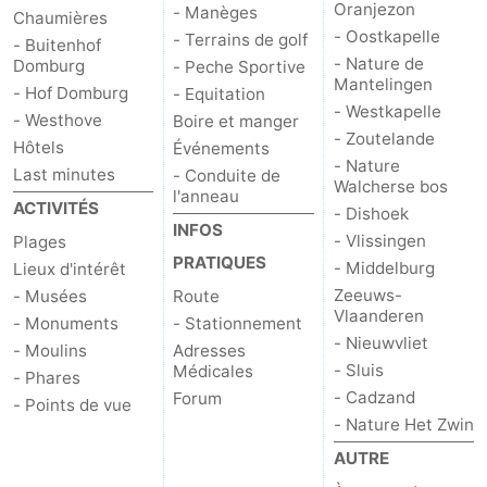
Oranjezon
- Manèges
Chaumières
- Oostkapelle
- Terrains de golf
Het
Contact
- Buitenhof
- Nature de
Domburg
- Peche Sportive
Mantelingen
Zwin
- Hof Domburg
- Equitation
- Westkapelle
- Westhove
Boire et manger
- Zoutelande
Hôtels
Événements
- Nature
Last minutes
- Conduite de
Walcherse bos
l'anneau
ACTIVITÉS
- Dishoek
INFOS
- Vlissingen
Plages
PRATIQUES
- Middelburg
Lieux d'intérêt
Zeeuws-
- Musées
Route
Vlaanderen
- Monuments
- Stationnement
- Nieuwvliet
- Moulins
Adresses
- Sluis
Médicales
- Phares
- Cadzand
Forum
- Points de vue
- Nature Het Zwin
AUTRE