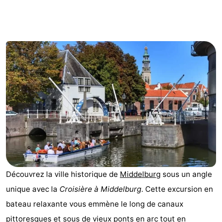
Park
-
Loverendale
Résidence
Campings
Wijngaerde
Chambre
d'hôtes
Chaumières
-
Buitenhof
-
Domburg
Hof
-
Domburg
Westhove
Hôtels
Découvrez la ville historique de
Middelburg
sous un angle
unique avec la
Croisière à Middelburg
. Cette excursion en
Last
bateau relaxante vous emmène le long de canaux
minutes
Plages
pittoresques et sous de vieux ponts en arc tout en