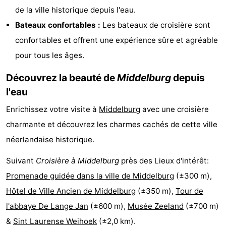
de la ville historique depuis l'eau.
de
Aires
-
Bateaux confortables :
Les bateaux de croisière sont
jeux
de
Bowling
-
confortables et offrent une expérience sûre et agréable
pour tous les âges.
jeux
Parcours
Centres
Découvrez la beauté de
Middelburg
depuis
intérieures
de
de
Villages
l'eau
mini-
bien-
&
Nature
Enrichissez votre visite à
Middelburg
avec une croisière
charmante et découvrez les charmes cachés de cette ville
golf
être
villes
Visites
néerlandaise historique.
guidées
Sports
Suivant
Croisière à Middelburg
près des Lieux d'intérêt:
-
Promenade guidée dans la ville de Middelburg
(±300 m),
Hôtel de Ville Ancien de Middelburg
(±350 m),
Tour de
Piscines
-
l'abbaye De Lange Jan
(±600 m),
Musée Zeeland
(±700 m)
Faire
-
&
Sint Laurense Weihoek
(±2,0 km).