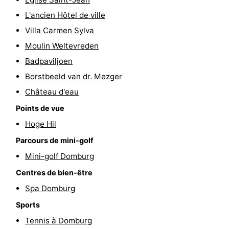
de
Aires
-
L'ancien Hôtel de ville
Villa Carmen Sylva
jeux
de
Bowling
-
Moulin Weltevreden
jeux
Parcours
Centres
Badpaviljoen
Borstbeeld van dr. Mezger
intérieures
de
de
Villages
Château d'eau
mini-
bien-
&
Nature
Points de vue
Hoge Hil
golf
être
villes
Visites
Parcours de mini-golf
guidées
Sports
Mini-golf Domburg
Centres de bien-être
-
Spa Domburg
Piscines
-
Sports
Tennis à Domburg
Faire
-