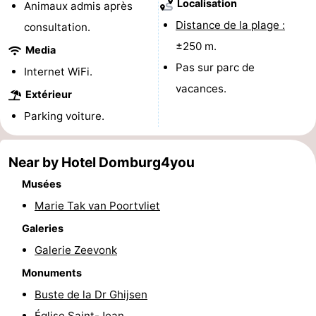
Localisation
Animaux admis après
Voir
Distance de la plage :
consultation.
±250 m.
Media
et
Lieux
Pas sur parc de
Internet WiFi.
faire
d'intérêt
-
vacances.
Extérieur
Musées
-
Parking voiture.
Monuments
-
Near by Hotel Domburg4you
Moulins
-
Musées
Marie Tak van Poortvliet
Phares
-
Galeries
Points
Attractions
Galerie Zeevonk
de
-
Monuments
Buste de la Dr Ghijsen
vue
Terrains
-
Église Saint-Jean