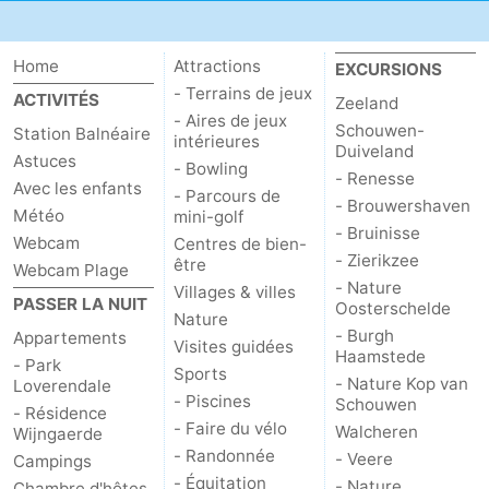
Zierikzee
-
Home
Attractions
EXCURSIONS
Nature
-
- Terrains de jeux
ACTIVITÉS
Zeeland
- Aires de jeux
Schouwen-
Station Balnéaire
Oosterschelde
Burgh
-
intérieures
Duiveland
Astuces
- Bowling
- Renesse
Haamstede
Nature
Walcheren
Avec les enfants
- Parcours de
- Brouwershaven
Météo
mini-golf
- Bruinisse
Kop
-
Webcam
Centres de bien-
- Zierikzee
être
Webcam Plage
van
Veere
-
- Nature
Villages & villes
PASSER LA NUIT
Oosterschelde
Nature
Schouwen
Nature
-
- Burgh
Appartements
Visites guidées
Haamstede
- Park
Sports
Oranjezon
Oostkapelle
-
- Nature Kop van
Loverendale
- Piscines
Schouwen
- Résidence
- Faire du vélo
Nature
-
Walcheren
Wijngaerde
- Randonnée
- Veere
Campings
de
Westkapelle
-
- Équitation
- Nature
Chambre d'hôtes