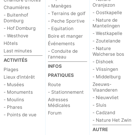
Oranjezon
- Manèges
Chaumières
Mantelingen
Zoutelande
-
- Oostkapelle
- Terrains de golf
- Buitenhof
- Nature de
Domburg
- Peche Sportive
Nature
-
Mantelingen
- Hof Domburg
- Equitation
- Westkapelle
- Westhove
Boire et manger
Walcherse
Dishoek
-
- Zoutelande
Hôtels
Événements
- Nature
Last minutes
- Conduite de
bos
Vlissingen
-
Walcherse bos
l'anneau
ACTIVITÉS
- Dishoek
Middelburg
Zeeuws-
INFOS
- Vlissingen
Plages
PRATIQUES
- Middelburg
Lieux d'intérêt
Vlaanderen
-
Zeeuws-
- Musées
Route
Vlaanderen
- Monuments
- Stationnement
Nieuwvliet
-
- Nieuwvliet
- Moulins
Adresses
- Sluis
Médicales
Sluis
-
- Phares
- Cadzand
Forum
- Points de vue
Cadzand
-
- Nature Het Zwin
AUTRE
Nature
Météo