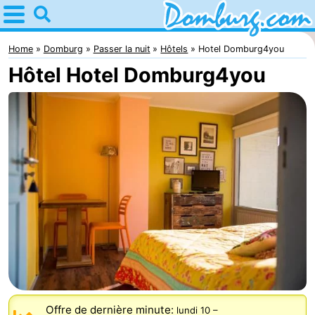
Home
Domburg
Home
Domburg
Passer la nuit
Hôtels
Hotel Domburg4you
Hôtel Hotel Domburg4you
Astuces
Avec
les
Webcam
enfants
Webcam
Webcam
Plage
Passer
la
Appartements
nuit
-
Offre de dernière minute:
lundi 10
–