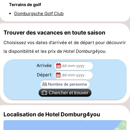
Terrains de golf
du
Randonnée
-
Domburgsche Golf Club
vélo
Équitation
-
Trouver des vacances en toute saison
Manèges
-
Choisissez vos dates d'arrivée et de départ pour découvrir
Terrains
-
la disponibilité et les prix de
Hotel Domburg4you
.
de
Peche
-
Arrivée
golf
Sportive
Equitation
Conduite
Départ
de
Boire
Chercher et trouver
l'anneau
et
Événements
manger
Pratiques
Localisation de Hotel Domburg4you
Forum