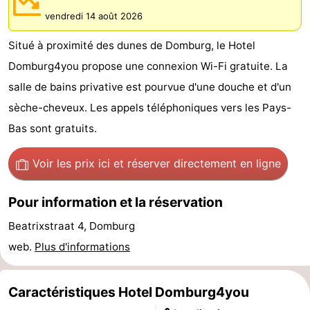
Park
-
vendredi 14 août 2026
Situé à proximité des dunes de Domburg, le Hotel
Loverendale
Résidence
Campings
Domburg4you propose une connexion Wi-Fi gratuite. La
Wijngaerde
Chambre
salle de bains privative est pourvue d'une douche et d'un
sèche-cheveux. Les appels téléphoniques vers les Pays-
d'hôtes
Chaumières
Bas sont gratuits.
-
Voir les prix ici
et réserver directement en ligne
Buitenhof
-
Pour information et la réservation
Domburg
Hof
-
Beatrixstraat 4, Domburg
Domburg
Westhove
Hôtels
web.
Plus d'informations
Last
Caractéristiques Hotel Domburg4you
minutes
Plages