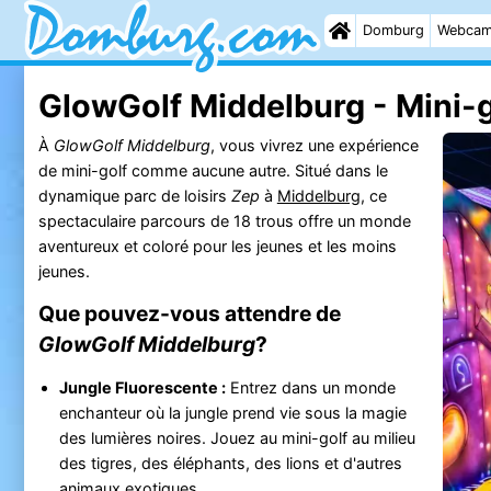
Domburg
Webca
GlowGolf Middelburg - Mini-g
À
GlowGolf Middelburg
, vous vivrez une expérience
de mini-golf comme aucune autre. Situé dans le
dynamique parc de loisirs
Zep
à
Middelburg
, ce
spectaculaire parcours de 18 trous offre un monde
aventureux et coloré pour les jeunes et les moins
jeunes.
Que pouvez-vous attendre de
GlowGolf Middelburg
?
Jungle Fluorescente :
Entrez dans un monde
enchanteur où la jungle prend vie sous la magie
des lumières noires. Jouez au mini-golf au milieu
des tigres, des éléphants, des lions et d'autres
animaux exotiques.