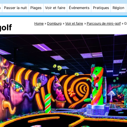
m
Passer la nuit
Plages
Voir et faire
Événements
Pratiques
Région
Home
Domburg
Voir et faire
Parcours de mini-golf
G
olf