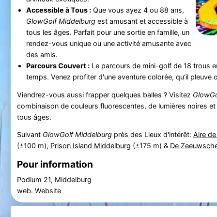
Accessible à Tous :
Que vous ayez 4 ou 88 ans,
GlowGolf Middelburg
est amusant et accessible à
tous les âges. Parfait pour une sortie en famille, un
rendez-vous unique ou une activité amusante avec
des amis.
Parcours Couvert :
Le parcours de mini-golf de 18 trous e
temps. Venez profiter d'une aventure colorée, qu'il pleuve ou
Viendrez-vous aussi frapper quelques balles ? Visitez
GlowGo
combinaison de couleurs fluorescentes, de lumières noires et
tous âges.
Suivant
GlowGolf Middelburg
près des Lieux d'intérêt:
Aire de
(±100 m),
Prison Island Middelburg
(±175 m) &
De Zeeuwsch
Pour information
Podium 21, Middelburg
web.
Website