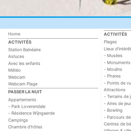
Home
ACTIVITÉS
Plages
ACTIVITÉS
Lieux d'intérêt
Station Balnéaire
- Musées
Astuces
- Monuments
Avec les enfants
- Moulins
Météo
- Phares
Webcam
- Points de v
Webcam Plage
Attractions
PASSER LA NUIT
- Terrains de 
Appartements
- Aires de jeu
- Park Loverendale
- Bowling
- Résidence Wijngaerde
- Parcours de
Campings
Centres de bi
Chambre d'hôtes
Villages & vill