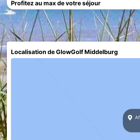
Profitez au max de votre séjour
Localisation de GlowGolf Middelburg
Af