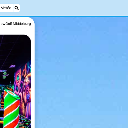
Météo
lowGolf Middelburg