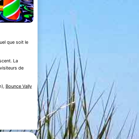
uel que soit le
scent. La
visiteurs de
m),
Bounce Vally