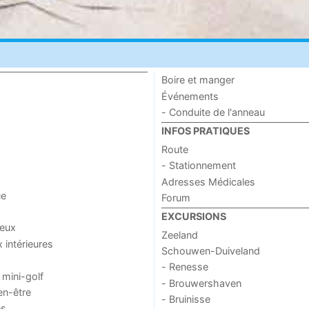
Boire et manger
Événements
- Conduite de l'anneau
INFOS PRATIQUES
Route
- Stationnement
Adresses Médicales
ue
Forum
EXCURSIONS
jeux
Zeeland
x intérieures
Schouwen-Duiveland
- Renesse
 mini-golf
- Brouwershaven
en-être
- Bruinisse
es