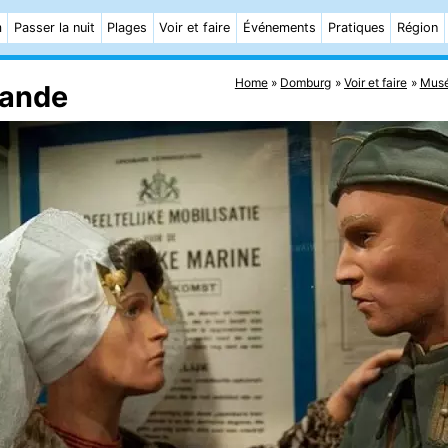
m
Passer la nuit
Plages
Voir et faire
Événements
Pratiques
Région
Home
Domburg
Voir et faire
Mus
lande