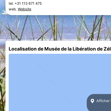
tel. +31 113 671 475
web.
Website
Localisation de Musée de la Libération de Zé
Afficher 