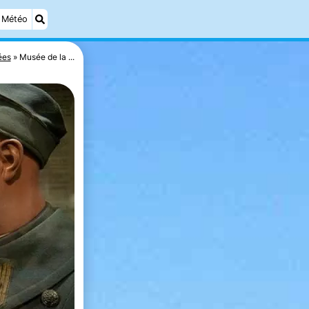
Météo
ées
Musée de la ...