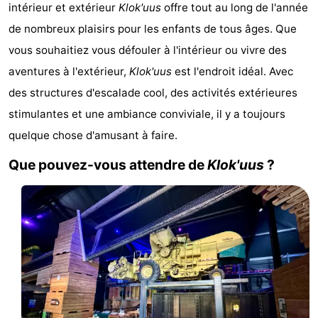
intérieur et extérieur
Klok'uus
offre tout au long de l'année
Park
-
de nombreux plaisirs pour les enfants de tous âges. Que
Loverendale
Résidence
Campings
vous souhaitiez vous défouler à l'intérieur ou vivre des
aventures à l'extérieur,
Klok'uus
est l'endroit idéal. Avec
Wijngaerde
Chambre
des structures d'escalade cool, des activités extérieures
d'hôtes
Chaumières
stimulantes et une ambiance conviviale, il y a toujours
quelque chose d'amusant à faire.
-
Que pouvez-vous attendre de
Klok'uus
?
Buitenhof
-
Domburg
Hof
-
Domburg
Westhove
Hôtels
Last
minutes
Plages