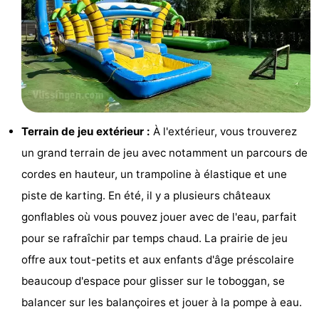
de
Aires
-
jeux
de
Bowling
-
jeux
Parcours
Centres
intérieures
de
de
Villages
Terrain de jeu extérieur :
À l'extérieur, vous trouverez
mini-
bien-
&
Nature
un grand terrain de jeu avec notamment un parcours de
cordes en hauteur, un trampoline à élastique et une
golf
être
villes
Visites
piste de karting. En été, il y a plusieurs châteaux
guidées
Sports
gonflables où vous pouvez jouer avec de l'eau, parfait
pour se rafraîchir par temps chaud. La prairie de jeu
-
offre aux tout-petits et aux enfants d'âge préscolaire
Piscines
-
beaucoup d'espace pour glisser sur le toboggan, se
balancer sur les balançoires et jouer à la pompe à eau.
Faire
-