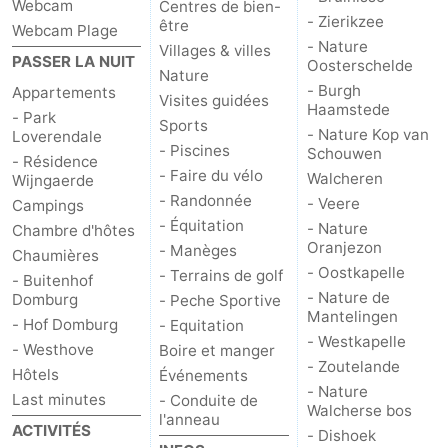
Webcam
Centres de bien-
- Zierikzee
être
Webcam Plage
- Nature
Villages & villes
PASSER LA NUIT
Oosterschelde
Nature
- Burgh
Appartements
Visites guidées
Haamstede
- Park
Sports
- Nature Kop van
Loverendale
- Piscines
Schouwen
- Résidence
- Faire du vélo
Walcheren
Wijngaerde
- Randonnée
- Veere
Campings
- Équitation
- Nature
Chambre d'hôtes
Oranjezon
- Manèges
Chaumières
- Oostkapelle
- Terrains de golf
- Buitenhof
- Nature de
Domburg
- Peche Sportive
Mantelingen
- Hof Domburg
- Equitation
- Westkapelle
- Westhove
Boire et manger
- Zoutelande
Hôtels
Événements
- Nature
Last minutes
- Conduite de
Walcherse bos
l'anneau
ACTIVITÉS
- Dishoek