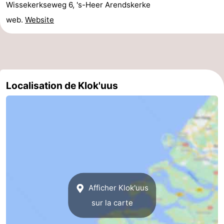
Wissekerkseweg 6, 's-Heer Arendskerke
Mantelingen
Zoutelande
-
web.
Website
Nature
-
Walcherse
Dishoek
-
Localisation de Klok'uus
bos
Vlissingen
-
Middelburg
Zeeuws-
Vlaanderen
-
Nieuwvliet
-
Sluis
-
Afficher Klok'uus
Cadzand
-
sur la carte
Nature
Météo