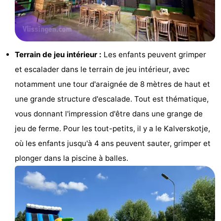
Voir
et
Lieux
Terrain de jeu intérieur :
Les enfants peuvent grimper
faire
d'intérêt
-
et escalader dans le terrain de jeu intérieur, avec
Musées
-
notamment une tour d'araignée de 8 mètres de haut et
une grande structure d'escalade. Tout est thématique,
Monuments
-
vous donnant l'impression d'être dans une grange de
Moulins
-
jeu de ferme. Pour les tout-petits, il y a le Kalverskotje,
où les enfants jusqu'à 4 ans peuvent sauter, grimper et
Phares
-
plonger dans la piscine à balles.
Points
Attractions
de
-
vue
Terrains
-