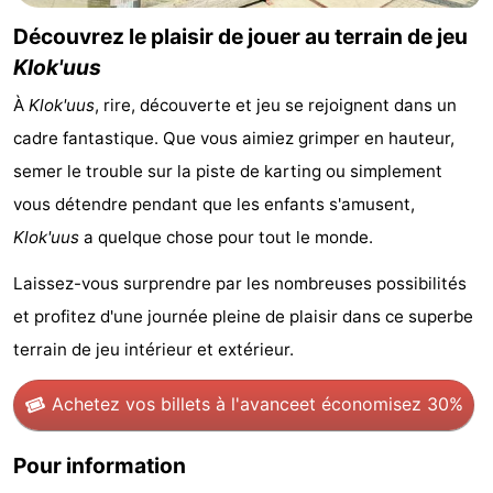
Découvrez le plaisir de jouer au terrain de jeu
Zierikzee
-
Klok'uus
Nature
-
À
Klok'uus
, rire, découverte et jeu se rejoignent dans un
Oosterschelde
Burgh
-
cadre fantastique. Que vous aimiez grimper en hauteur,
semer le trouble sur la piste de karting ou simplement
Haamstede
Nature
Walcheren
vous détendre pendant que les enfants s'amusent,
Kop
-
Klok'uus
a quelque chose pour tout le monde.
Laissez-vous surprendre par les nombreuses possibilités
van
Veere
-
et profitez d'une journée pleine de plaisir dans ce superbe
Schouwen
Nature
-
terrain de jeu intérieur et extérieur.
Oranjezon
Oostkapelle
-
Achetez vos billets à l'avance
et économisez 30%
Nature
-
Pour information
de
Westkapelle
-