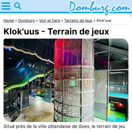
Home
Domburg
Home
Domburg
Voir et faire
Terrains de jeux
Klok'uus
Klok'uus - Terrain de jeux
Astuces
Avec
les
Webcam
enfants
Webcam
Webcam
Plage
Passer
la
Appartements
nuit
-
Situé près de la ville zélandaise de
Goes
, le terrain de jeu