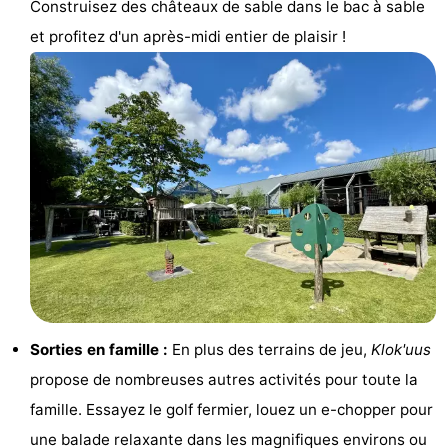
Construisez des châteaux de sable dans le bac à sable
du
Randonnée
-
et profitez d'un après-midi entier de plaisir !
vélo
Équitation
-
Manèges
-
Terrains
-
de
Peche
-
golf
Sportive
Equitation
Conduite
de
Boire
l'anneau
et
Événements
Sorties en famille :
En plus des terrains de jeu,
Klok'uus
propose de nombreuses autres activités pour toute la
manger
Pratiques
famille. Essayez le golf fermier, louez un e-chopper pour
Forum
une balade relaxante dans les magnifiques environs ou