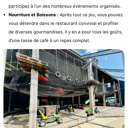
participez à l'un des nombreux événements organisés.
Route
Nourriture et Boissons :
Après tout ce jeu, vous pouvez
-
vous détendre dans le restaurant convivial et profiter
de diverses gourmandises. Il y en a pour tous les goûts,
Stationnement
Adresses
d'une tasse de café à un repas complet.
Médicales
Région
Zeeland
Schouwen-
Duiveland
-
Renesse
-
Brouwershaven
-
Bruinisse
-