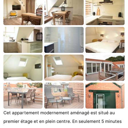
Park
-
Loverendale
Résidence
Campings
Wijngaerde
Chambre
d'hôtes
Chaumières
-
Buitenhof
-
Domburg
Hof
-
Domburg
Westhove
Hôtels
Last
Cet appartement modernement aménagé est situé au
premier étage et en plein centre. En seulement 5 minutes
minutes
Plages