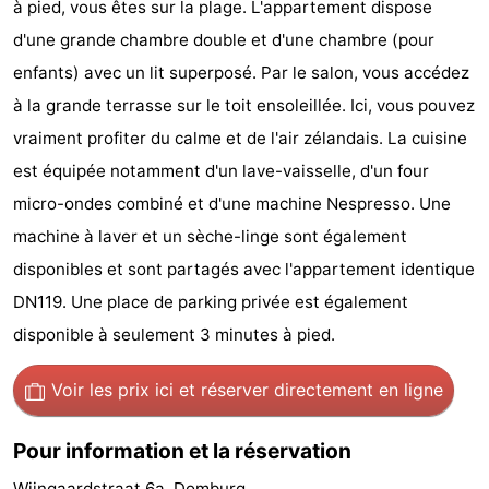
à pied, vous êtes sur la plage. L'appartement dispose
Voir
d'une grande chambre double et d'une chambre (pour
enfants) avec un lit superposé. Par le salon, vous accédez
et
Lieux
à la grande terrasse sur le toit ensoleillée. Ici, vous pouvez
faire
d'intérêt
-
vraiment profiter du calme et de l'air zélandais. La cuisine
est équipée notamment d'un lave-vaisselle, d'un four
Musées
-
micro-ondes combiné et d'une machine Nespresso. Une
Monuments
-
machine à laver et un sèche-linge sont également
disponibles et sont partagés avec l'appartement identique
Moulins
-
DN119. Une place de parking privée est également
Phares
-
disponible à seulement 3 minutes à pied.
Points
Attractions
Voir les prix ici
et réserver directement en ligne
de
-
Pour information et la réservation
vue
Terrains
-
Wijngaardstraat 6a, Domburg