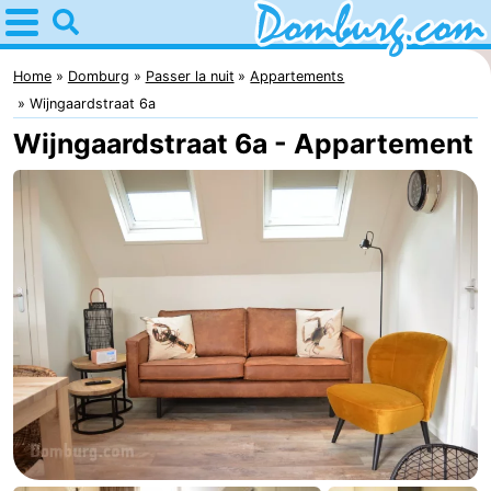
Home
Domburg
Home
Domburg
Passer la nuit
Appartements
Wijngaardstraat 6a
Astuces
Wijngaardstraat 6a - Appartement
Avec
les
Webcam
enfants
Webcam
Webcam
Plage
Passer
la
Appartements
nuit
-