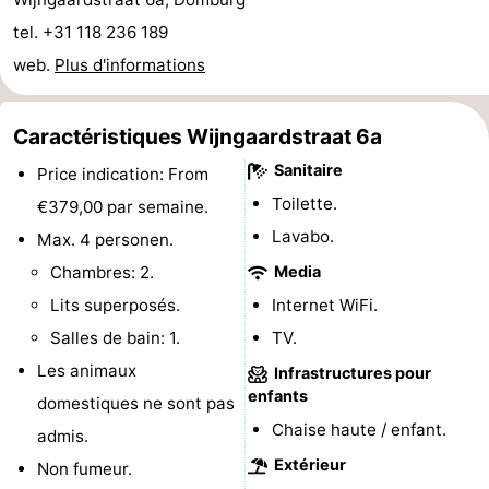
de
Aires
-
tel. +31 118 236 189
web.
Plus d'informations
jeux
de
Bowling
-
jeux
Parcours
Centres
Caractéristiques Wijngaardstraat 6a
Sanitaire
Price indication: From
intérieures
de
de
Villages
Toilette.
€379,00 par semaine.
mini-
bien-
&
Nature
Lavabo.
Max. 4 personen.
Chambres: 2.
Media
golf
être
villes
Visites
Lits superposés.
Internet WiFi.
guidées
Sports
Salles de bain: 1.
TV.
Les animaux
Infrastructures pour
-
enfants
domestiques ne sont pas
Piscines
-
Chaise haute / enfant.
admis.
Extérieur
Non fumeur.
Faire
-