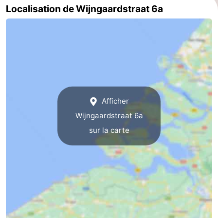
Localisation de Wijngaardstraat 6a
Zierikzee
-
Nature
-
Oosterschelde
Burgh
-
Haamstede
Nature
Walcheren
Afficher
Kop
-
Wijngaardstraat 6a
van
Veere
-
sur la carte
Schouwen
Nature
-
Oranjezon
Oostkapelle
-
Nature
-
de
Westkapelle
-