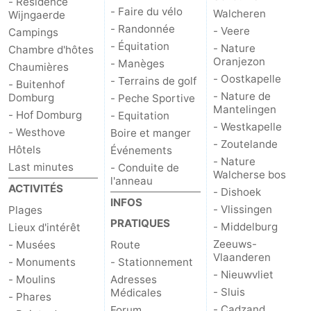
- Résidence
- Faire du vélo
Walcheren
Wijngaerde
Het
Contact
- Randonnée
- Veere
Campings
- Équitation
- Nature
Chambre d'hôtes
Zwin
Oranjezon
- Manèges
Chaumières
- Oostkapelle
- Terrains de golf
- Buitenhof
- Nature de
Domburg
- Peche Sportive
Mantelingen
- Hof Domburg
- Equitation
- Westkapelle
- Westhove
Boire et manger
- Zoutelande
Hôtels
Événements
- Nature
Last minutes
- Conduite de
Walcherse bos
l'anneau
ACTIVITÉS
- Dishoek
INFOS
- Vlissingen
Plages
PRATIQUES
- Middelburg
Lieux d'intérêt
Zeeuws-
- Musées
Route
Vlaanderen
- Monuments
- Stationnement
- Nieuwvliet
- Moulins
Adresses
- Sluis
Médicales
- Phares
- Cadzand
Forum