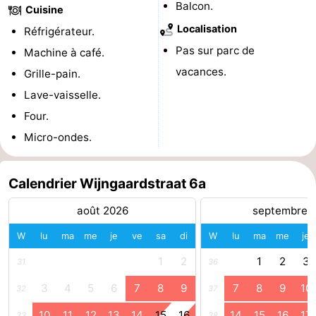
Balcon.
Cuisine
du
Randonnée
-
Localisation
Réfrigérateur.
Pas sur parc de
Machine à café.
vélo
Équitation
-
vacances.
Grille-pain.
Manèges
-
Lave-vaisselle.
Four.
Terrains
-
Micro-ondes.
de
Peche
-
golf
Sportive
Equitation
Conduite
Calendrier Wijngaardstraat 6a
août 2026
septembre 
de
Boire
W
lu
ma
me
je
ve
sa
di
W
lu
ma
me
je
l'anneau
et
Événements
1
2
1
2
3
31
36
manger
Pratiques
3
4
5
6
7
8
9
7
8
9
10
32
37
Forum
10
11
12
13
14
15
16
14
15
16
17
33
38