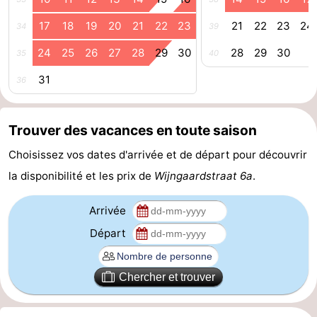
Route
17
18
19
20
21
22
23
21
22
23
24
34
39
24
25
26
27
28
29
30
28
29
30
-
35
40
31
36
Stationnement
Adresses
Médicales
Région
Trouver des vacances en toute saison
Zeeland
Choisissez vos dates d'arrivée et de départ pour découvrir
la disponibilité et les prix de
Wijngaardstraat 6a
.
Schouwen-
Arrivée
Duiveland
-
Départ
Renesse
-
Chercher et trouver
Brouwershaven
-
Bruinisse
-