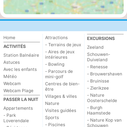
Mantelingen
Zoutelande
-
Nature
-
Walcherse
Dishoek
-
Home
Attractions
EXCURSIONS
- Terrains de jeux
ACTIVITÉS
Zeeland
bos
Vlissingen
-
- Aires de jeux
Schouwen-
Station Balnéaire
intérieures
Duiveland
Middelburg
Zeeuws-
Astuces
- Bowling
- Renesse
Avec les enfants
- Parcours de
- Brouwershaven
Vlaanderen
-
Météo
mini-golf
- Bruinisse
Webcam
Centres de bien-
Nieuwvliet
-
- Zierikzee
être
Webcam Plage
- Nature
Villages & villes
PASSER LA NUIT
Sluis
-
Oosterschelde
Nature
- Burgh
Appartements
Visites guidées
Cadzand
-
Haamstede
- Park
Sports
- Nature Kop van
Loverendale
- Piscines
Nature
Météo
Schouwen