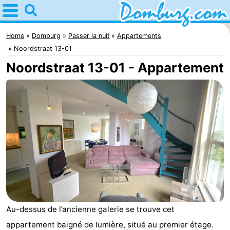
Home
Domburg
Home
Domburg
Passer la nuit
Appartements
Noordstraat 13-01
Astuces
Noordstraat 13-01 - Appartement
Avec
les
Webcam
enfants
Webcam
Webcam
Plage
Passer
la
Appartements
Au-dessus de l’ancienne galerie se trouve cet
nuit
-
appartement baigné de lumière, situé au premier étage.