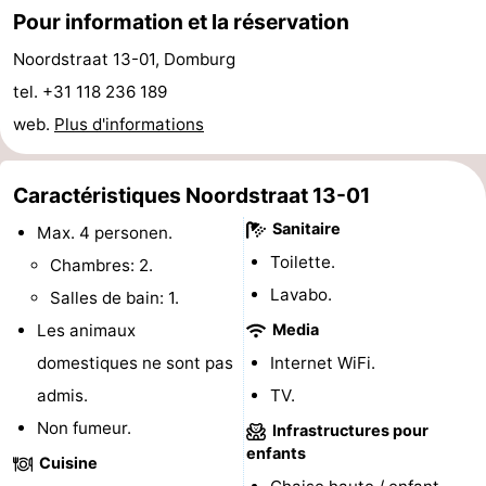
Pour information et la réservation
Voir
Noordstraat 13-01, Domburg
et
Lieux
tel. +31 118 236 189
web.
Plus d'informations
faire
d'intérêt
-
Musées
-
Caractéristiques Noordstraat 13-01
Monuments
-
Sanitaire
Max. 4 personen.
Toilette.
Chambres: 2.
Moulins
-
Lavabo.
Salles de bain: 1.
Phares
-
Les animaux
Media
domestiques ne sont pas
Internet WiFi.
Points
Attractions
admis.
TV.
de
-
Non fumeur.
Infrastructures pour
enfants
Cuisine
vue
Terrains
-