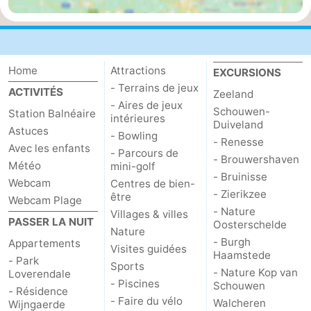
Mantelingen
Zoutelande
-
Nature
-
Home
Attractions
EXCURSIONS
- Terrains de jeux
Walcherse
Dishoek
-
ACTIVITÉS
Zeeland
- Aires de jeux
Schouwen-
Station Balnéaire
intérieures
bos
Vlissingen
-
Duiveland
Astuces
- Bowling
- Renesse
Avec les enfants
Middelburg
Zeeuws-
- Parcours de
- Brouwershaven
Météo
mini-golf
- Bruinisse
Vlaanderen
-
Webcam
Centres de bien-
- Zierikzee
être
Webcam Plage
- Nature
Nieuwvliet
-
Villages & villes
PASSER LA NUIT
Oosterschelde
Nature
- Burgh
Appartements
Sluis
-
Visites guidées
Haamstede
- Park
Sports
- Nature Kop van
Loverendale
Cadzand
-
- Piscines
Schouwen
- Résidence
- Faire du vélo
Walcheren
Wijngaerde
Nature
Météo