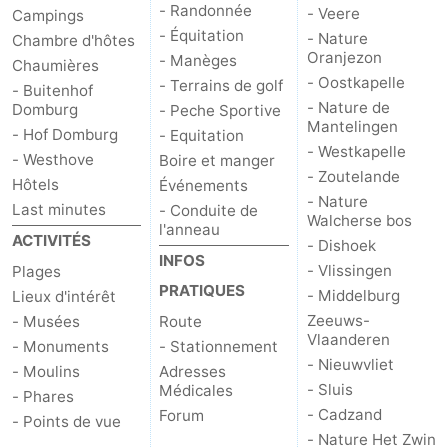
- Randonnée
- Veere
Campings
- Équitation
- Nature
Het
Contact
Chambre d'hôtes
Oranjezon
- Manèges
Chaumières
- Oostkapelle
Zwin
- Terrains de golf
- Buitenhof
- Nature de
Domburg
- Peche Sportive
Mantelingen
- Hof Domburg
- Equitation
- Westkapelle
- Westhove
Boire et manger
- Zoutelande
Hôtels
Événements
- Nature
Last minutes
- Conduite de
Walcherse bos
l'anneau
ACTIVITÉS
- Dishoek
INFOS
- Vlissingen
Plages
PRATIQUES
- Middelburg
Lieux d'intérêt
Zeeuws-
- Musées
Route
Vlaanderen
- Monuments
- Stationnement
- Nieuwvliet
- Moulins
Adresses
- Sluis
Médicales
- Phares
- Cadzand
Forum
- Points de vue
- Nature Het Zwin