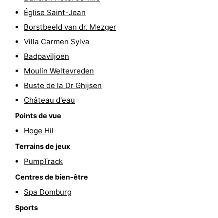
Église Saint-Jean
du
Randonnée
-
Borstbeeld van dr. Mezger
vélo
Équitation
-
Villa Carmen Sylva
Badpaviljoen
Manèges
-
Moulin Weltevreden
Terrains
-
Buste de la Dr Ghijsen
Château d'eau
de
Peche
-
Points de vue
golf
Sportive
Equitation
Conduite
Hoge Hil
de
Boire
Terrains de jeux
PumpTrack
l'anneau
et
Événements
Centres de bien-être
manger
Pratiques
Spa Domburg
Sports
Forum