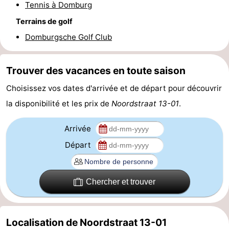
Tennis à Domburg
Route
Terrains de golf
Domburgsche Golf Club
-
Stationnement
Adresses
Trouver des vacances en toute saison
Médicales
Région
Choisissez vos dates d'arrivée et de départ pour découvrir
la disponibilité et les prix de
Noordstraat 13-01
.
Zeeland
Arrivée
Schouwen-
Départ
Duiveland
-
Renesse
-
Chercher et trouver
Brouwershaven
-
Localisation de Noordstraat 13-01
Bruinisse
-