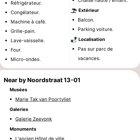
Chaise haute / enfant.
Réfrigérateur.
de
Aires
-
Extérieur
Congélateur.
Balcon.
Machine à café.
jeux
de
Bowling
-
Parking voiture.
Grille-pain.
jeux
Parcours
Centres
Localisation
Lave-vaisselle.
Pas sur parc de
Four.
intérieures
de
de
Villages
vacances.
Micro-ondes.
mini-
bien-
&
Nature
golf
être
villes
Visites
Near by Noordstraat 13-01
Musées
guidées
Sports
Marie Tak van Poortvliet
-
Galeries
Galerie Zeevonk
Piscines
-
Monuments
Faire
-
L'ancien Hôtel de ville