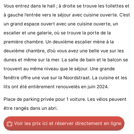
Vous entrez dans le hall ; à droite se trouve les toilettes et
Park
-
à gauche l’entrée vers le séjour avec cuisine ouverte. C’est
Loverendale
Résidence
Campings
un grand espace ouvert avec une cuisine ouverte, un
escalier et une galerie, où se trouve la porte de la
Wijngaerde
Chambre
première chambre. Un deuxième escalier mène à la
d'hôtes
Chaumières
deuxième chambre, d’où vous avez une belle vue sur les
dunes et même sur la mer. La salle de bain et le balcon se
-
trouvent au même niveau que le séjour. Une grande
Buitenhof
-
fenêtre offre une vue sur la Noordstraat. La cuisine et les
lits ont été entièrement renouvelés en juin 2024.
Domburg
Hof
-
Place de parking privée pour 1 voiture. Les vélos peuvent
Domburg
Westhove
Hôtels
être rangés dans un abri.
Last
Voir les prix ici
et réserver directement en ligne
minutes
Plages