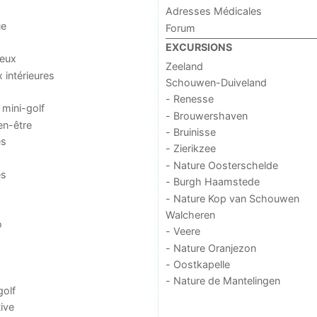
Adresses Médicales
ue
Forum
EXCURSIONS
jeux
Zeeland
x intérieures
Schouwen-Duiveland
- Renesse
 mini-golf
- Brouwershaven
en-être
- Bruinisse
es
- Zierikzee
- Nature Oosterschelde
es
- Burgh Haamstede
- Nature Kop van Schouwen
Walcheren
o
- Veere
- Nature Oranjezon
- Oostkapelle
- Nature de Mantelingen
golf
ive