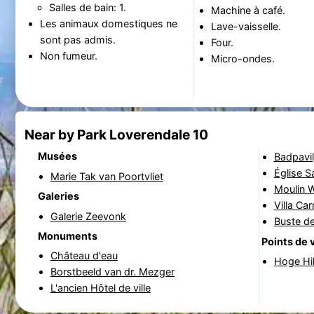
Salles de bain: 1.
Machine à café.
Les animaux domestiques ne
Lave-vaisselle.
sont pas admis.
Four.
Non fumeur.
Micro-ondes.
Near by Park Loverendale 10
Musées
Badpavil
Église S
Marie Tak van Poortvliet
Moulin 
Galeries
Villa Ca
Galerie Zeevonk
Buste de
Monuments
Points de 
Château d'eau
Hoge Hi
Borstbeeld van dr. Mezger
L'ancien Hôtel de ville