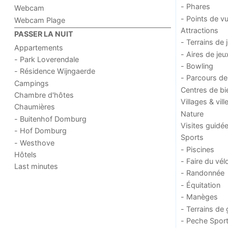
- Phares
Webcam
- Points de v
Webcam Plage
Attractions
PASSER LA NUIT
- Terrains de 
Appartements
- Aires de jeu
- Park Loverendale
- Bowling
- Résidence Wijngaerde
- Parcours de
Campings
Centres de bi
Chambre d'hôtes
Villages & vill
Chaumières
Nature
- Buitenhof Domburg
Visites guidé
- Hof Domburg
Sports
- Westhove
- Piscines
Hôtels
- Faire du vél
Last minutes
- Randonnée
- Équitation
- Manèges
- Terrains de 
- Peche Sport