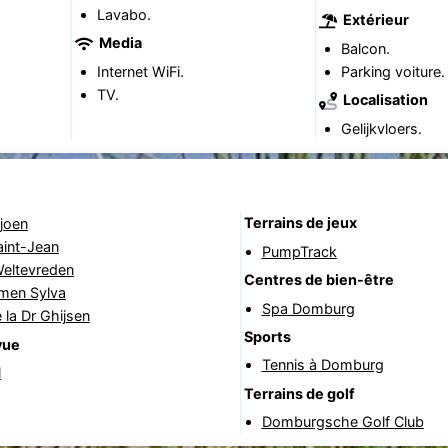
Lavabo.
Extérieur
Media
Balcon.
Internet WiFi.
Parking voiture.
TV.
Localisation
Gelijkvloers.
Terrains de jeux
joen
aint-Jean
PumpTrack
Weltevreden
Centres de bien-être
rmen Sylva
Spa Domburg
 la Dr Ghijsen
Sports
vue
Tennis à Domburg
l
Terrains de golf
Domburgsche Golf Club