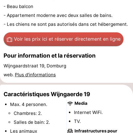
- Beau balcon
Voir
- Appartement moderne avec deux salles de bains.
et
Lieux
- Les chiens ne sont pas autorisés dans cet hébergement.
faire
d'intérêt
-
Voir les prix ici
et réserver directement en ligne
Musées
-
Pour information et la réservation
Monuments
-
Wijngaardstraat 19, Domburg
web.
Plus d'informations
Moulins
-
Phares
-
Caractéristiques Wijngaerde 19
Points
Attractions
Media
Max. 4 personen.
Internet WiFi.
Chambres: 2.
de
-
TV.
Salles de bain: 2.
vue
Terrains
-
Les animaux
Infrastructures pour