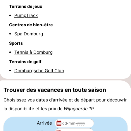
Terrains de jeux
Route
PumpTrack
-
Centres de bien-être
Spa Domburg
Stationnement
Adresses
Sports
Médicales
Région
Tennis à Domburg
Terrains de golf
Zeeland
Domburgsche Golf Club
Schouwen-
Duiveland
-
Trouver des vacances en toute saison
Choisissez vos dates d'arrivée et de départ pour découvrir
Renesse
-
la disponibilité et les prix de
Wijngaerde 19
.
Brouwershaven
-
Arrivée
Bruinisse
-