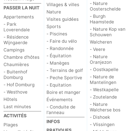
- Nature
Villages & villes
PASSER LA NUIT
Oosterschelde
Het
Contact
Nature
- Burgh
Appartements
Visites guidées
Haamstede
- Park
Zwin
Sports
- Nature Kop van
Loverendale
- Piscines
Schouwen
- Résidence
- Faire du vélo
Walcheren
Wijngaerde
- Randonnée
- Veere
Campings
- Équitation
- Nature
Chambre d'hôtes
Oranjezon
- Manèges
Chaumières
- Oostkapelle
- Terrains de golf
- Buitenhof
- Nature de
Domburg
- Peche Sportive
Mantelingen
- Hof Domburg
- Equitation
- Westkapelle
- Westhove
Boire et manger
- Zoutelande
Hôtels
Événements
- Nature
Last minutes
- Conduite de
Walcherse bos
l'anneau
ACTIVITÉS
- Dishoek
INFOS
- Vlissingen
Plages
PRATIQUES