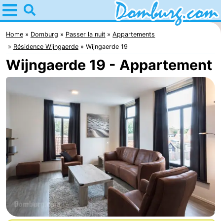
Home
Domburg
Home
Domburg
Passer la nuit
Appartements
Résidence Wijngaerde
Wijngaerde 19
Astuces
Wijngaerde 19 - Appartement
Avec
les
Webcam
enfants
Webcam
Webcam
Plage
Passer
la
Appartements
nuit
-