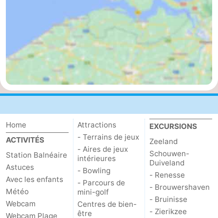
Mantelingen
Zoutelande
-
Nature
-
Walcherse
Dishoek
-
bos
Vlissingen
-
Middelburg
Zeeuws-
Home
Attractions
EXCURSIONS
Vlaanderen
-
- Terrains de jeux
ACTIVITÉS
Zeeland
- Aires de jeux
Nieuwvliet
-
Schouwen-
Station Balnéaire
intérieures
Duiveland
Astuces
- Bowling
Sluis
-
- Renesse
Avec les enfants
- Parcours de
- Brouwershaven
Météo
mini-golf
Cadzand
-
- Bruinisse
Webcam
Centres de bien-
- Zierikzee
être
Nature
Météo
Webcam Plage