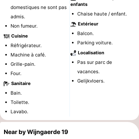
enfants
domestiques ne sont pas
de
Aires
-
Chaise haute / enfant.
admis.
jeux
de
Bowling
-
Extérieur
Non fumeur.
Balcon.
Cuisine
jeux
Parcours
Centres
Parking voiture.
Réfrigérateur.
intérieures
de
de
Villages
Localisation
Machine à café.
Pas sur parc de
Grille-pain.
mini-
bien-
&
Nature
vacances.
Four.
golf
être
villes
Visites
Gelijkvloers.
Sanitaire
guidées
Sports
Bain.
Toilette.
-
Lavabo.
Piscines
-
Near by Wijngaerde 19
Faire
-