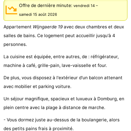
Offre de dernière minute:
vendredi 14
–
Park
-
samedi 15 août 2026
Loverendale
Résidence
Campings
Appartement
Wijngaerde 19
avec deux chambres et deux
Wijngaerde
Chambre
salles de bains. Ce logement peut accueillir jusqu'à 4
personnes.
d'hôtes
Chaumières
La cuisine est équipée, entre autres, de : réfrigérateur,
-
machine à café, grille-pain, lave-vaisselle et four.
Buitenhof
-
De plus, vous disposez à l'extérieur d'un balcon attenant
Domburg
Hof
-
avec mobilier et parking voiture.
Un séjour magnifique, spacieux et luxueux à Domburg, en
Domburg
Westhove
Hôtels
plein centre avec la plage à distance de marche.
Last
- Vous dormez juste au-dessus de la boulangerie, alors
minutes
Plages
des petits pains frais à proximité.