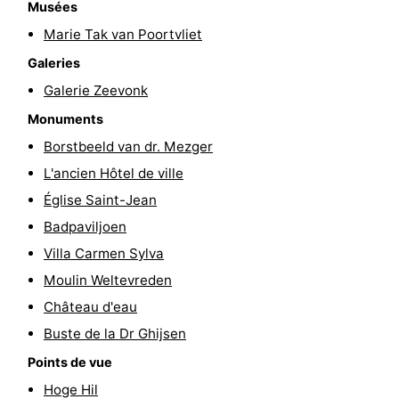
Musées
du
Randonnée
-
Marie Tak van Poortvliet
Galeries
vélo
Équitation
-
Galerie Zeevonk
Manèges
-
Monuments
Borstbeeld van dr. Mezger
Terrains
-
L'ancien Hôtel de ville
de
Peche
-
Église Saint-Jean
Badpaviljoen
golf
Sportive
Equitation
Conduite
Villa Carmen Sylva
de
Boire
Moulin Weltevreden
Château d'eau
l'anneau
et
Événements
Buste de la Dr Ghijsen
manger
Pratiques
Points de vue
Forum
Hoge Hil