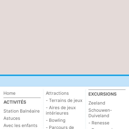
de
Aires
-
jeux
de
Bowling
-
jeux
Parcours
Centres
intérieures
de
de
Villages
mini-
bien-
&
Nature
golf
être
villes
Visites
guidées
Sports
Home
Attractions
EXCURSIONS
-
- Terrains de jeux
ACTIVITÉS
Zeeland
- Aires de jeux
Schouwen-
Station Balnéaire
Piscines
-
intérieures
Duiveland
Astuces
- Bowling
- Renesse
Faire
-
Avec les enfants
- Parcours de