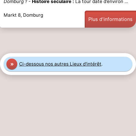
Domburg
? -
Histoire séculaire :
La tour date d’environ ...
Voir
Markt 8, Domburg
Plus d'informations
et
Lieux
faire
d'intérêt
-
Musées
-
Monuments
-
»
Ci-dessous nos autres Lieux d'intérêt
.
Moulins
-
Phares
-
Points
Attractions
de
-
vue
Terrains
-