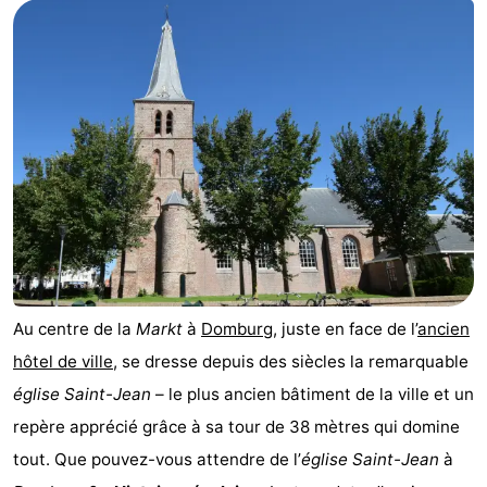
Park
-
Loverendale
Résidence
Campings
Wijngaerde
Chambre
d'hôtes
Chaumières
-
Buitenhof
-
Domburg
Hof
-
Au centre de la
Markt
à
Domburg
, juste en face de l’
ancien
hôtel de ville
, se dresse depuis des siècles la remarquable
Domburg
Westhove
Hôtels
église Saint-Jean
– le plus ancien bâtiment de la ville et un
Last
repère apprécié grâce à sa tour de 38 mètres qui domine
tout. Que pouvez-vous attendre de l’
église Saint-Jean
à
minutes
Plages