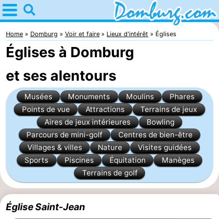
Home
Domburg
Home
Domburg
Voir et faire
Lieux d'intérêt
Églises
Églises à Domburg
Astuces
et ses alentours
Avec
Musées
Monuments
Moulins
Phares
les
Webcam
Points de vue
Attractions
Terrains de jeux
enfants
Webcam
Aires de jeux intérieures
Bowling
Parcours de mini-golf
Centres de bien-être
Webcam
Villages & villes
Nature
Visites guidées
Sports
Piscines
Équitation
Manèges
Plage
Passer
Terrains de golf
la
Appartements
Église Saint-Jean
nuit
-