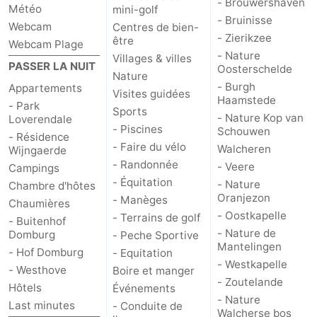
- Brouwershaven
Météo
mini-golf
- Bruinisse
du
Randonnée
-
Webcam
Centres de bien-
- Zierikzee
être
Webcam Plage
vélo
Équitation
-
- Nature
Villages & villes
PASSER LA NUIT
Oosterschelde
Nature
Manèges
-
- Burgh
Appartements
Visites guidées
Haamstede
- Park
Sports
Terrains
-
- Nature Kop van
Loverendale
- Piscines
Schouwen
- Résidence
- Faire du vélo
Walcheren
de
Peche
-
Wijngaerde
- Randonnée
- Veere
Campings
golf
Sportive
Equitation
Conduite
- Équitation
- Nature
Chambre d'hôtes
Oranjezon
- Manèges
Chaumières
de
Boire
- Oostkapelle
- Terrains de golf
- Buitenhof
- Nature de
Domburg
- Peche Sportive
l'anneau
et
Événements
Mantelingen
- Hof Domburg
- Equitation
- Westkapelle
- Westhove
Boire et manger
manger
Pratiques
- Zoutelande
Hôtels
Événements
- Nature
Last minutes
- Conduite de
Forum
Walcherse bos