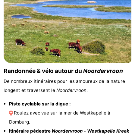
Zierikzee
-
Nature
-
Oosterschelde
Burgh
-
Haamstede
Nature
Walcheren
Kop
-
Randonnée & vélo autour du
Noordervroon
van
Veere
-
De nombreux itinéraires pour les amoureux de la nature
longent et traversent le
Noordervroon
.
Schouwen
Nature
-
Piste cyclable sur la digue :
Oranjezon
Oostkapelle
-
Roulez avec vue sur la mer
de
Westkapelle
à
Nature
-
Domburg
.
Itinéraire pédestre
Noordervroon
-
Westkapelle Kreek
de
Westkapelle
-