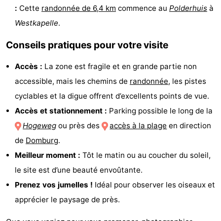
:
Cette
randonnée de 6,4 km
commence au
Polderhuis
à
Mantelingen
Zoutelande
-
Westkapelle
.
Nature
-
Conseils pratiques pour votre visite
Walcherse
Dishoek
-
Accès :
La zone est fragile et en grande partie non
accessible, mais les chemins de
randonnée
, les pistes
bos
Vlissingen
-
cyclables et la digue offrent d’excellents points de vue.
Middelburg
Zeeuws-
Accès et stationnement :
Parking possible le long de la
Hogeweg
ou près des
accès à la plage
en direction
Vlaanderen
-
de
Domburg
.
Nieuwvliet
-
Meilleur moment :
Tôt le matin ou au coucher du soleil,
le site est d’une beauté envoûtante.
Sluis
-
Prenez vos jumelles !
Idéal pour observer les oiseaux et
Cadzand
-
apprécier le paysage de près.
Nature
Météo