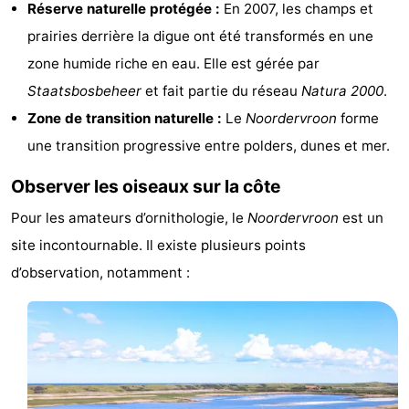
Réserve naturelle protégée :
En 2007, les champs et
de
Aires
-
prairies derrière la digue ont été transformés en une
zone humide riche en eau. Elle est gérée par
jeux
de
Bowling
-
Staatsbosbeheer
et fait partie du réseau
Natura 2000
.
jeux
Parcours
Centres
Zone de transition naturelle :
Le
Noordervroon
forme
une transition progressive entre polders, dunes et mer.
intérieures
de
de
Villages
Observer les oiseaux sur la côte
mini-
bien-
&
Nature
Pour les amateurs d’ornithologie, le
Noordervroon
est un
golf
être
villes
Visites
site incontournable. Il existe plusieurs points
guidées
Sports
d’observation, notamment :
-
Piscines
-
Faire
-