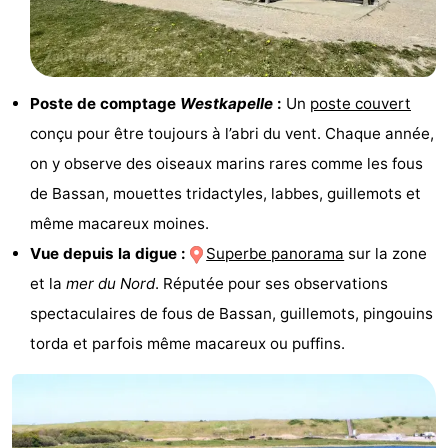
Route
-
Poste de comptage
Westkapelle
:
Un
poste couvert
Stationnement
Adresses
conçu pour être toujours à l’abri du vent. Chaque année,
on y observe des oiseaux marins rares comme les fous
Médicales
Région
de Bassan, mouettes tridactyles, labbes, guillemots et
Zeeland
même macareux moines.
Vue depuis la digue :
Superbe panorama
sur la zone
Schouwen-
et la
mer du Nord
. Réputée pour ses observations
Duiveland
-
spectaculaires de fous de Bassan, guillemots, pingouins
torda et parfois même macareux ou puffins.
Renesse
-
Brouwershaven
-
Bruinisse
-