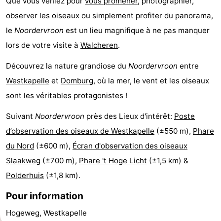
Que vous veniez pour
vous promener
, photographier,
observer les oiseaux ou simplement profiter du panorama,
Het
Contact
le
Noordervroon
est un lieu magnifique à ne pas manquer
Zwin
lors de votre visite à
Walcheren
.
Découvrez la nature grandiose du
Noordervroon
entre
Westkapelle
et
Domburg
, où la mer, le vent et les oiseaux
sont les véritables protagonistes !
Suivant
Noordervroon
près des Lieux d'intérêt:
Poste
d’observation des oiseaux de Westkapelle
(±550 m),
Phare
du Nord
(±600 m),
Écran d'observation des oiseaux
Slaakweg
(±700 m),
Phare 't Hoge Licht
(±1,5 km) &
Polderhuis
(±1,8 km).
Pour information
Hogeweg, Westkapelle