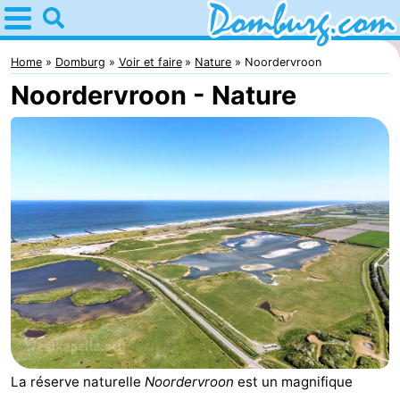
Home
Domburg
Home
Domburg
Voir et faire
Nature
Noordervroon
Noordervroon - Nature
Astuces
Avec
les
Webcam
enfants
Webcam
Webcam
Plage
Passer
la
Appartements
nuit
-
La réserve naturelle
Noordervroon
est un magnifique