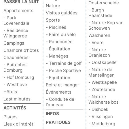
PASSER LA NUIT
Oosterschelde
Nature
- Burgh
Appartements
Visites guidées
Haamstede
- Park
Sports
- Nature Kop van
Loverendale
- Piscines
Schouwen
- Résidence
- Faire du vélo
Walcheren
Wijngaerde
- Randonnée
- Veere
Campings
- Équitation
- Nature
Chambre d'hôtes
Oranjezon
- Manèges
Chaumières
- Oostkapelle
- Terrains de golf
- Buitenhof
- Nature de
Domburg
- Peche Sportive
Mantelingen
- Hof Domburg
- Equitation
- Westkapelle
- Westhove
Boire et manger
- Zoutelande
Hôtels
Événements
- Nature
Last minutes
- Conduite de
Walcherse bos
l'anneau
ACTIVITÉS
- Dishoek
INFOS
- Vlissingen
Plages
PRATIQUES
- Middelburg
Lieux d'intérêt