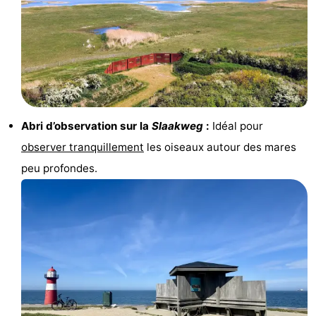
du
Randonnée
-
vélo
Équitation
-
Manèges
-
Terrains
-
Abri d’observation sur la
Slaakweg
:
Idéal pour
observer tranquillement
les oiseaux autour des mares
de
Peche
-
peu profondes.
golf
Sportive
Equitation
Conduite
de
Boire
l'anneau
et
Événements
manger
Pratiques
Forum