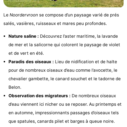
Voir
Le
Noordervroon
se compose d’un paysage varié de prés
et
Lieux
salés, vasières, ruisseaux et mares peu profondes.
faire
d'intérêt
-
Nature saline :
Découvrez l’aster maritime, la lavande
de mer et la salicorne qui colorent le paysage de violet
Musées
-
et de vert en été.
Monuments
-
Paradis des oiseaux :
Lieu de nidification et de halte
pour de nombreux oiseaux d’eau comme l’avocette, le
Moulins
-
chevalier gambette, le canard souchet et le tadorne de
Phares
-
Belon.
Observation des migrateurs :
De nombreux oiseaux
Points
Attractions
d’eau viennent ici nicher ou se reposer. Au printemps et
de
-
en automne, impressionnants passages d’oiseaux tels
que spatules, canards pilet et barges à queue noire.
vue
Terrains
-