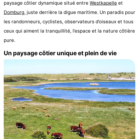
paysage côtier dynamique situé entre
Westkapelle
et
Park
-
Domburg
, juste derrière la digue maritime. Un paradis pour
Loverendale
Résidence
Campings
les randonneurs, cyclistes, observateurs d’oiseaux et tous
ceux qui aiment la tranquillité, l’espace et la nature côtière
Wijngaerde
Chambre
pure.
d'hôtes
Chaumières
Un paysage côtier unique et plein de vie
-
Buitenhof
-
Domburg
Hof
-
Domburg
Westhove
Hôtels
Last
minutes
Plages