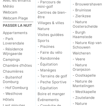
Avec les enfants
- Parcours de
- Brouwershaven
Météo
mini-golf
- Bruinisse
Webcam
Centres de bien-
- Zierikzee
être
Webcam Plage
- Nature
Villages & villes
PASSER LA NUIT
Oosterschelde
Nature
- Burgh
Appartements
Visites guidées
Haamstede
- Park
Sports
- Nature Kop van
Loverendale
- Piscines
Schouwen
- Résidence
- Faire du vélo
Walcheren
Wijngaerde
- Randonnée
- Veere
Campings
- Équitation
- Nature
Chambre d'hôtes
Oranjezon
- Manèges
Chaumières
- Oostkapelle
- Terrains de golf
- Buitenhof
- Nature de
Domburg
- Peche Sportive
Mantelingen
- Hof Domburg
- Equitation
- Westkapelle
- Westhove
Boire et manger
- Zoutelande
Hôtels
Événements
- Nature
Last minutes
- Conduite de