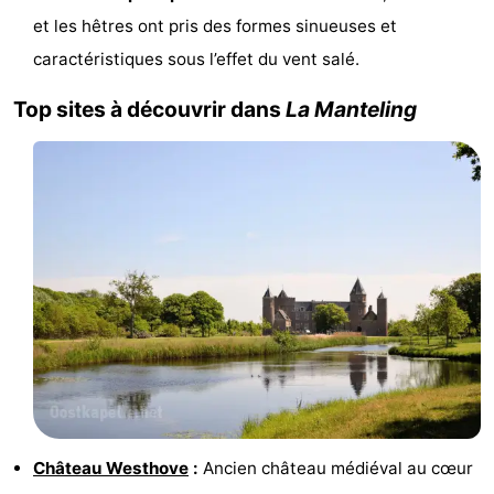
et les hêtres ont pris des formes sinueuses et
de
Aires
-
caractéristiques sous l’effet du vent salé.
jeux
de
Bowling
-
Top sites à découvrir dans
La Manteling
jeux
Parcours
Centres
intérieures
de
de
Villages
mini-
bien-
&
Nature
golf
être
villes
Visites
guidées
Sports
-
Piscines
-
Château Westhove
:
Ancien château médiéval au cœur
Faire
-