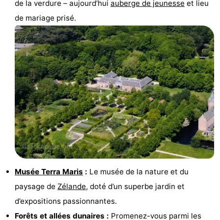
de la verdure – aujourd’hui
auberge de jeunesse
et lieu
du
Randonnée
-
de mariage prisé.
vélo
Équitation
-
Manèges
-
Terrains
-
de
Peche
-
golf
Sportive
Equitation
Conduite
de
Boire
l'anneau
et
Événements
Musée Terra Maris
:
Le musée de la nature et du
paysage de
Zélande
, doté d’un superbe jardin et
manger
Pratiques
d’expositions passionnantes.
Forum
Forêts et allées dunaires :
Promenez-vous parmi les