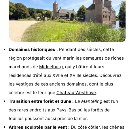
Voir
et
Lieux
faire
d'intérêt
-
Musées
-
Domaines historiques :
Pendant des siècles, cette
région protégeait du vent marin les demeures de riches
Monuments
-
marchands de
Middelburg
, qui y bâtirent leurs
Moulins
-
résidences d’été aux XVIIe et XVIIIe siècles. Découvrez
les vestiges de ces anciens domaines, dont le plus
Phares
-
célèbre est le féerique
Château Westhove
.
Points
Attractions
Transition entre forêt et dune :
La Manteling
est l’un
des rares endroits aux Pays-Bas où les forêts de
de
-
feuillus poussent aussi près de la mer.
vue
Terrains
-
Arbres sculptés par le vent :
Du côté côtier, les chênes