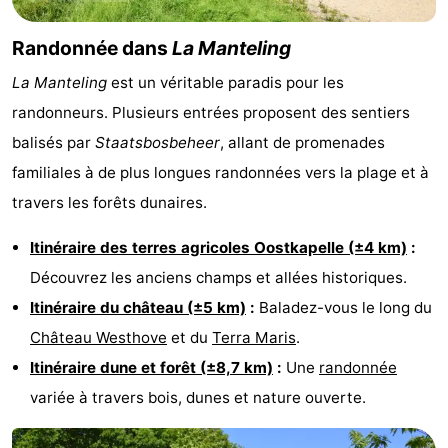
Mantelingen
Zoutelande
-
Randonnée dans
La Manteling
Nature
-
La Manteling
est un véritable paradis pour les
randonneurs. Plusieurs entrées proposent des sentiers
Walcherse
Dishoek
-
balisés par
Staatsbosbeheer
, allant de promenades
bos
Vlissingen
-
familiales à de plus longues randonnées vers la plage et à
travers les forêts dunaires.
Middelburg
Zeeuws-
Itinéraire des terres agricoles Oostkapelle (±4 km)
:
Vlaanderen
-
Découvrez les anciens champs et allées historiques.
Nieuwvliet
-
Itinéraire du château (±5 km)
:
Baladez-vous le long du
Château Westhove
et du
Terra Maris
.
Sluis
-
Itinéraire dune et forêt (±8,7 km)
:
Une
randonnée
Cadzand
-
variée à travers bois, dunes et nature ouverte.
Nature
Météo