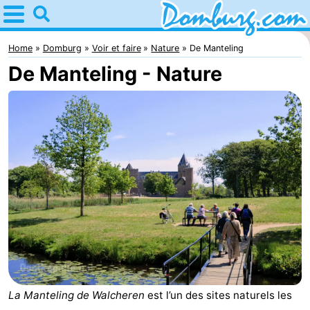
Home
Domburg
Home
Domburg
Voir et faire
Nature
De Manteling
De Manteling - Nature
Astuces
Avec
les
Webcam
enfants
Webcam
Webcam
Plage
Passer
la
Appartements
La Manteling de Walcheren
est l’un des sites naturels les
nuit
-