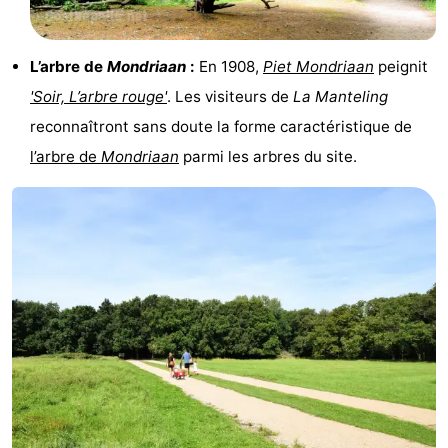
Zierikzee
-
L’arbre de
Mondriaan
:
En 1908,
Piet Mondriaan
peignit
Nature
-
'Soir, L’arbre rouge'
. Les visiteurs de
La Manteling
Oosterschelde
Burgh
-
reconnaîtront sans doute la forme caractéristique de
l’arbre de
Mondriaan
parmi les arbres du site.
Haamstede
Nature
Walcheren
Kop
-
van
Veere
-
Schouwen
Nature
-
Oranjezon
Oostkapelle
-
Nature
-
de
Westkapelle
-