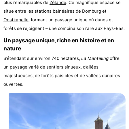
plus remarquables de
Zélande
. Ce magnifique espace se
Park
-
situe entre les stations balnéaires de
Domburg
et
Oostkapelle
, formant un paysage unique où dunes et
Loverendale
Résidence
Campings
forêts se rejoignent – une combinaison rare aux Pays-Bas.
Wijngaerde
Chambre
Un paysage unique, riche en histoire et en
d'hôtes
Chaumières
nature
S’étendant sur environ 740 hectares,
La Manteling
offre
-
un paysage varié de sentiers sinueux, d’allées
Buitenhof
-
majestueuses, de forêts paisibles et de vallées dunaires
ouvertes.
Domburg
Hof
-
Domburg
Westhove
Hôtels
Last
minutes
Plages