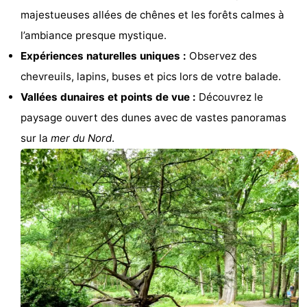
majestueuses allées de chênes et les forêts calmes à
Route
l’ambiance presque mystique.
-
Expériences naturelles uniques :
Observez des
chevreuils, lapins, buses et pics lors de votre balade.
Stationnement
Adresses
Vallées dunaires et points de vue :
Découvrez le
Médicales
Région
paysage ouvert des dunes avec de vastes panoramas
sur la
mer du Nord
.
Zeeland
Schouwen-
Duiveland
-
Renesse
-
Brouwershaven
-
Bruinisse
-