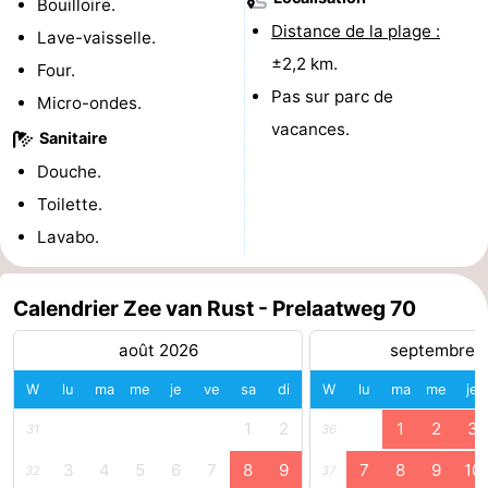
Bouilloire.
Distance de la plage :
du
Randonnée
-
Lave-vaisselle.
±2,2 km.
Four.
vélo
Équitation
-
Pas sur parc de
Micro-ondes.
vacances.
Manèges
-
Sanitaire
Douche.
Terrains
-
Toilette.
de
Peche
-
Lavabo.
golf
Sportive
Equitation
Conduite
Calendrier Zee van Rust - Prelaatweg 70
de
Boire
août 2026
septembre 
l'anneau
et
Événements
W
lu
ma
me
je
ve
sa
di
W
lu
ma
me
je
manger
Pratiques
1
2
1
2
3
31
36
3
4
5
6
7
8
9
7
8
9
10
32
37
Forum