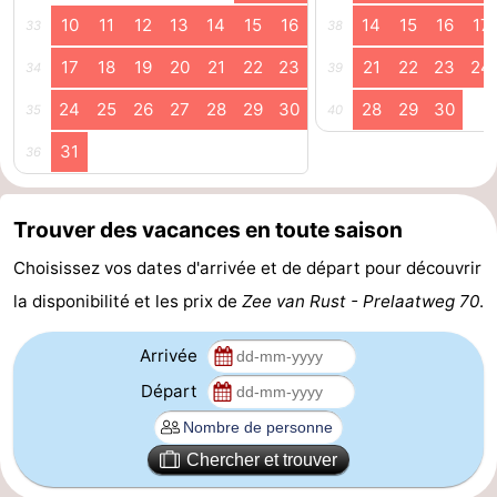
10
11
12
13
14
15
16
14
15
16
17
33
38
Route
17
18
19
20
21
22
23
21
22
23
24
34
39
-
24
25
26
27
28
29
30
28
29
30
35
40
Stationnement
Adresses
31
36
Médicales
Région
Trouver des vacances en toute saison
Zeeland
Choisissez vos dates d'arrivée et de départ pour découvrir
Schouwen-
la disponibilité et les prix de
Zee van Rust - Prelaatweg 70
.
Duiveland
-
Arrivée
Renesse
-
Départ
Brouwershaven
-
Chercher et trouver
Bruinisse
-