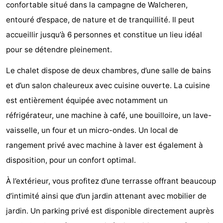
confortable situé dans la campagne de Walcheren,
Park
-
entouré d’espace, de nature et de tranquillité. Il peut
accueillir jusqu’à 6 personnes et constitue un lieu idéal
Loverendale
Résidence
Campings
pour se détendre pleinement.
Wijngaerde
Chambre
Le chalet dispose de deux chambres, d’une salle de bains
d'hôtes
Chaumières
et d’un salon chaleureux avec cuisine ouverte. La cuisine
est entièrement équipée avec notamment un
-
réfrigérateur, une machine à café, une bouilloire, un lave-
Buitenhof
-
vaisselle, un four et un micro-ondes. Un local de
rangement privé avec machine à laver est également à
Domburg
Hof
-
disposition, pour un confort optimal.
Domburg
Westhove
Hôtels
À l’extérieur, vous profitez d’une terrasse offrant beaucoup
Last
d’intimité ainsi que d’un jardin attenant avec mobilier de
jardin. Un parking privé est disponible directement auprès
minutes
Plages