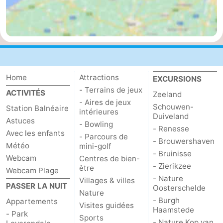
Mantelingen
Zoutelande
-
Nature
-
Walcherse
Dishoek
-
Home
Attractions
EXCURSIONS
bos
Vlissingen
-
- Terrains de jeux
ACTIVITÉS
Zeeland
- Aires de jeux
Schouwen-
Middelburg
Zeeuws-
Station Balnéaire
intérieures
Duiveland
Astuces
- Bowling
- Renesse
Vlaanderen
-
Avec les enfants
- Parcours de
- Brouwershaven
Météo
mini-golf
Nieuwvliet
-
- Bruinisse
Webcam
Centres de bien-
- Zierikzee
être
Webcam Plage
Sluis
-
- Nature
Villages & villes
PASSER LA NUIT
Oosterschelde
Nature
Cadzand
-
- Burgh
Appartements
Visites guidées
Haamstede
- Park
Sports
Nature
Météo
- Nature Kop van