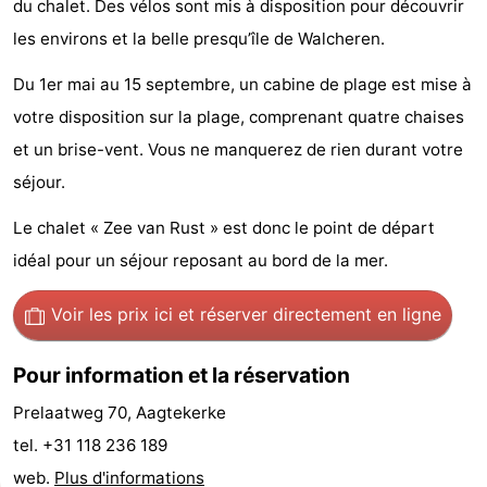
du chalet. Des vélos sont mis à disposition pour découvrir
Voir
les environs et la belle presqu’île de Walcheren.
et
Lieux
Du 1er mai au 15 septembre, un cabine de plage est mise à
votre disposition sur la plage, comprenant quatre chaises
faire
d'intérêt
-
et un brise-vent. Vous ne manquerez de rien durant votre
Musées
-
séjour.
Monuments
-
Le chalet « Zee van Rust » est donc le point de départ
idéal pour un séjour reposant au bord de la mer.
Moulins
-
Voir les prix ici
et réserver directement en ligne
Phares
-
Points
Attractions
Pour information et la réservation
Prelaatweg 70, Aagtekerke
de
-
tel. +31 118 236 189
vue
Terrains
-
web.
Plus d'informations