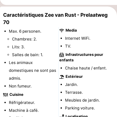
de
Aires
-
Caractéristiques Zee van Rust - Prelaatweg
jeux
de
Bowling
-
70
Media
jeux
Parcours
Centres
Max. 6 personen.
Internet WiFi.
Chambres: 2.
intérieures
de
de
Villages
TV.
Lits: 3.
mini-
bien-
&
Nature
Salles de bain: 1.
Infrastructures pour
enfants
Les animaux
golf
être
villes
Visites
Chaise haute / enfant.
domestiques ne sont pas
Extérieur
guidées
Sports
admis.
Jardin.
Non fumeur.
-
Terrasse.
Cuisine
Meubles de jardin.
Piscines
-
Réfrigérateur.
Parking voiture.
Machine à café.
Faire
-
Localisation