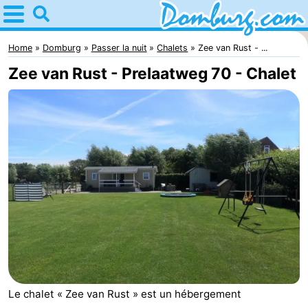
Home
Domburg
Home
Domburg
Passer la nuit
Chalets
Zee van Rust - ...
Zee van Rust - Prelaatweg 70 - Chalet
Astuces
Avec
les
Webcam
enfants
Webcam
Webcam
Plage
Passer
la
Appartements
Le chalet « Zee van Rust » est un hébergement
nuit
-