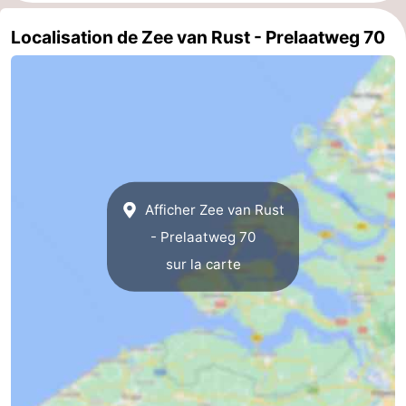
Zierikzee
-
Localisation de Zee van Rust - Prelaatweg 70
Nature
-
Oosterschelde
Burgh
-
Haamstede
Nature
Walcheren
Kop
-
Afficher Zee van Rust
van
Veere
-
- Prelaatweg 70
sur la carte
Schouwen
Nature
-
Oranjezon
Oostkapelle
-
Nature
-
de
Westkapelle
-