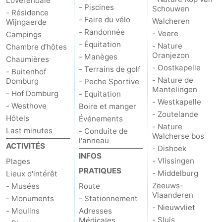
Loverendale
- Piscines
Schouwen
- Résidence
Het
Contact
- Faire du vélo
Walcheren
Wijngaerde
- Randonnée
- Veere
Campings
Zwin
- Équitation
- Nature
Chambre d'hôtes
Oranjezon
- Manèges
Chaumières
- Oostkapelle
- Terrains de golf
- Buitenhof
- Nature de
Domburg
- Peche Sportive
Mantelingen
- Hof Domburg
- Equitation
- Westkapelle
- Westhove
Boire et manger
- Zoutelande
Hôtels
Événements
- Nature
Last minutes
- Conduite de
Walcherse bos
l'anneau
ACTIVITÉS
- Dishoek
INFOS
- Vlissingen
Plages
PRATIQUES
- Middelburg
Lieux d'intérêt
Zeeuws-
- Musées
Route
Vlaanderen
- Monuments
- Stationnement
- Nieuwvliet
- Moulins
Adresses
- Sluis
Médicales