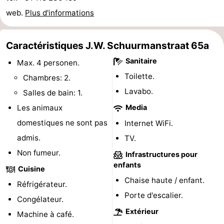
web.
Plus d'informations
Voir
et
Lieux
Caractéristiques J.W. Schuurmanstraat 65a
faire
d'intérêt
-
Sanitaire
Max. 4 personen.
Toilette.
Chambres: 2.
Musées
-
Lavabo.
Salles de bain: 1.
Monuments
-
Les animaux
Media
domestiques ne sont pas
Internet WiFi.
Moulins
-
admis.
TV.
Phares
-
Non fumeur.
Infrastructures pour
enfants
Cuisine
Points
Attractions
Chaise haute / enfant.
Réfrigérateur.
de
-
Porte d'escalier.
Congélateur.
Extérieur
Machine à café.
vue
Terrains
-