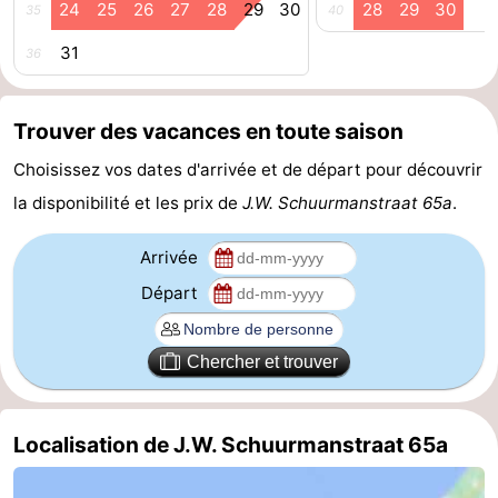
24
25
26
27
28
29
30
28
29
30
35
40
du
Randonnée
-
31
36
vélo
Équitation
-
Trouver des vacances en toute saison
Manèges
-
Choisissez vos dates d'arrivée et de départ pour découvrir
Terrains
-
la disponibilité et les prix de
J.W. Schuurmanstraat 65a
.
de
Peche
-
Arrivée
golf
Sportive
Equitation
Conduite
Départ
de
Boire
Chercher et trouver
l'anneau
et
Événements
manger
Pratiques
Localisation de J.W. Schuurmanstraat 65a
Forum