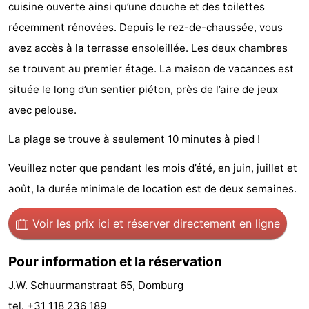
cuisine ouverte ainsi qu’une douche et des toilettes
Park
-
récemment rénovées. Depuis le rez-de-chaussée, vous
Loverendale
Résidence
Campings
avez accès à la terrasse ensoleillée. Les deux chambres
se trouvent au premier étage. La maison de vacances est
Wijngaerde
Chambre
située le long d’un sentier piéton, près de l’aire de jeux
d'hôtes
Chaumières
avec pelouse.
La plage se trouve à seulement 10 minutes à pied !
-
Veuillez noter que pendant les mois d’été, en juin, juillet et
Buitenhof
-
août, la durée minimale de location est de deux semaines.
Domburg
Hof
-
Voir les prix ici
et réserver directement en ligne
Domburg
Westhove
Hôtels
Pour information et la réservation
Last
J.W. Schuurmanstraat 65, Domburg
minutes
Plages
tel. +31 118 236 189