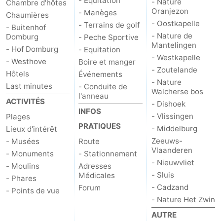
- Équitation
- Nature
Chambre d'hôtes
Oranjezon
- Manèges
Chaumières
Mantelingen
Zoutelande
-
- Oostkapelle
- Terrains de golf
- Buitenhof
- Nature de
Domburg
- Peche Sportive
Nature
-
Mantelingen
- Hof Domburg
- Equitation
- Westkapelle
- Westhove
Boire et manger
Walcherse
Dishoek
-
- Zoutelande
Hôtels
Événements
- Nature
bos
Vlissingen
-
Last minutes
- Conduite de
Walcherse bos
l'anneau
ACTIVITÉS
- Dishoek
Middelburg
Zeeuws-
INFOS
- Vlissingen
Plages
PRATIQUES
- Middelburg
Vlaanderen
-
Lieux d'intérêt
Zeeuws-
- Musées
Route
Vlaanderen
Nieuwvliet
-
- Monuments
- Stationnement
- Nieuwvliet
- Moulins
Adresses
Sluis
-
- Sluis
Médicales
- Phares
- Cadzand
Forum
- Points de vue
Cadzand
-
- Nature Het Zwin
AUTRE
Nature
Météo