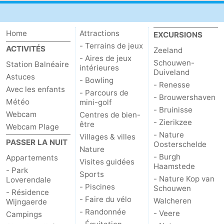
Zierikzee
-
Home
Attractions
EXCURSIONS
Nature
-
- Terrains de jeux
ACTIVITÉS
Zeeland
- Aires de jeux
Oosterschelde
Burgh
-
Schouwen-
Station Balnéaire
intérieures
Duiveland
Astuces
- Bowling
Haamstede
Nature
Walcheren
- Renesse
Avec les enfants
- Parcours de
- Brouwershaven
Météo
mini-golf
Kop
-
- Bruinisse
Webcam
Centres de bien-
- Zierikzee
être
Webcam Plage
van
Veere
-
- Nature
Villages & villes
PASSER LA NUIT
Oosterschelde
Nature
Schouwen
Nature
-
- Burgh
Appartements
Visites guidées
Haamstede
- Park
Sports
Oranjezon
Oostkapelle
-
- Nature Kop van
Loverendale
- Piscines
Schouwen
- Résidence
Nature
-
- Faire du vélo
Walcheren
Wijngaerde
- Randonnée
- Veere
Campings
de
Westkapelle
-