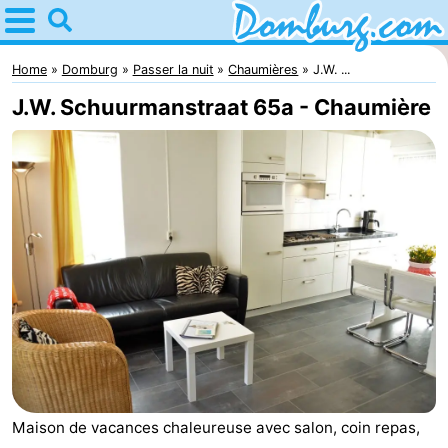
Home
Domburg
Home
Domburg
Passer la nuit
Chaumières
J.W. ...
J.W. Schuurmanstraat 65a - Chaumière
Astuces
Avec
les
Webcam
enfants
Webcam
Webcam
Plage
Passer
la
Appartements
nuit
-
Maison de vacances chaleureuse avec salon, coin repas,