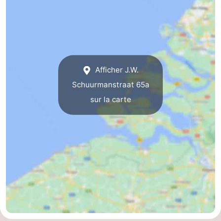
Route
-
Stationnement
Adresses
Afficher J.W.
Médicales
Région
Schuurmanstraat 65a
sur la carte
Zeeland
Schouwen-
Duiveland
-
Renesse
-
Brouwershaven
-
Bruinisse
-