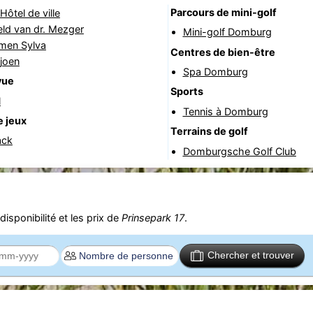
Parcours de mini-golf
Hôtel de ville
ld van dr. Mezger
Mini-golf Domburg
rmen Sylva
Centres de bien-être
joen
Spa Domburg
vue
Sports
l
Tennis à Domburg
e jeux
Terrains de golf
ack
Domburgsche Golf Club
isponibilité et les prix de
Prinsepark 17
.
Chercher et trouver