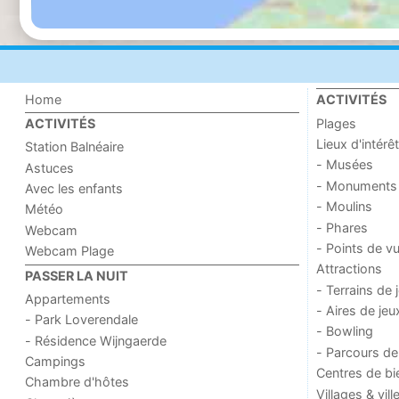
Home
ACTIVITÉS
Plages
ACTIVITÉS
Lieux d'intérêt
Station Balnéaire
- Musées
Astuces
- Monuments
Avec les enfants
- Moulins
Météo
- Phares
Webcam
- Points de v
Webcam Plage
Attractions
PASSER LA NUIT
- Terrains de 
Appartements
- Aires de jeu
- Park Loverendale
- Bowling
- Résidence Wijngaerde
- Parcours de
Campings
Centres de bi
Chambre d'hôtes
Villages & vill