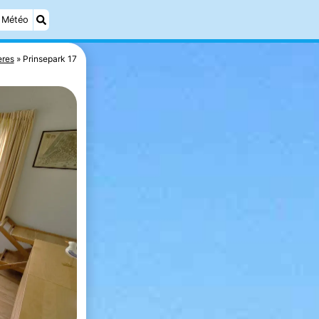
Météo
res
Prinsepark 17