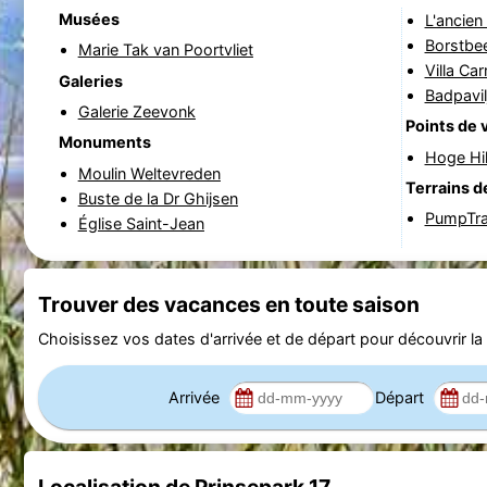
Musées
L'ancien 
Borstbee
Marie Tak van Poortvliet
Villa Ca
Galeries
Badpavil
Galerie Zeevonk
Points de 
Monuments
Hoge Hi
Moulin Weltevreden
Terrains d
Buste de la Dr Ghijsen
PumpTr
Église Saint-Jean
Trouver des vacances en toute saison
Choisissez vos dates d'arrivée et de départ pour découvrir la d
Arrivée
Départ
Localisation de Prinsepark 17