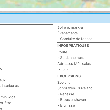
Boire et manger
Événements
- Conduite de l'anneau
INFOS PRATIQUES
Route
- Stationnement
Adresses Médicales
ue
Forum
EXCURSIONS
jeux
Zeeland
x intérieures
Schouwen-Duiveland
- Renesse
 mini-golf
- Brouwershaven
en-être
- Bruinisse
es