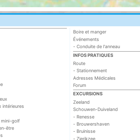
Boire et manger
Événements
- Conduite de l'anneau
INFOS PRATIQUES
Route
- Stationnement
Adresses Médicales
ue
Forum
EXCURSIONS
jeux
Zeeland
x intérieures
Schouwen-Duiveland
- Renesse
 mini-golf
- Brouwershaven
en-être
- Bruinisse
es
- Zierikzee