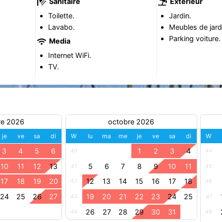
Sanitaire
Extérieur
Toilette.
Jardin.
Lavabo.
Meubles de jard
Parking voiture.
Media
Internet WiFi.
TV.
re 2026
octobre 2026
je
ve
sa
di
W
lu
ma
me
je
ve
sa
di
W
3
4
5
6
1
2
3
4
40
44
10
11
12
13
5
6
7
8
9
10
11
41
45
17
18
19
20
12
13
14
15
16
17
18
42
46
24
25
26
27
19
20
21
22
23
24
25
43
47
26
27
28
29
30
31
44
48