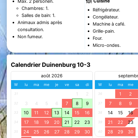
Cuisine
Max. 2 personen.
Chambres: 1.
Réfrigérateur.
Salles de bain: 1.
Congélateur.
Animaux admis après
Machine à café.
consultation.
Grille-pain.
Non fumeur.
Four.
Micro-ondes.
Calendrier Duinenburg 10-3
août 2026
septemb
W
lu
ma
me
je
ve
sa
di
W
lu
ma
me
1
2
1
2
31
36
3
4
5
6
7
8
9
7
8
9
32
37
10
11
12
13
14
15
16
14
15
16
33
38
17
18
19
20
21
22
23
21
22
23
34
39
24
25
26
27
28
29
30
28
29
30
35
40