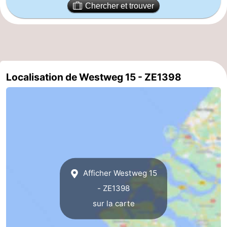
Chercher et trouver
Zierikzee
-
Nature
-
Oosterschelde
Burgh
-
Localisation de Westweg 15 - ZE1398
Haamstede
Nature
Walcheren
Kop
-
van
Veere
-
Schouwen
Nature
-
Afficher Westweg 15
Oranjezon
Oostkapelle
-
- ZE1398
Nature
-
sur la carte
de
Westkapelle
-