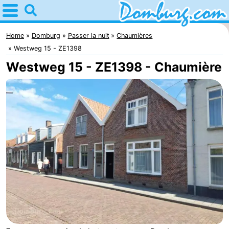
Home
Domburg
Home
Domburg
Passer la nuit
Chaumières
Westweg 15 - ZE1398
Astuces
Westweg 15 - ZE1398 - Chaumière
Avec
les
Webcam
enfants
Webcam
Webcam
Plage
Passer
la
Appartements
nuit
-