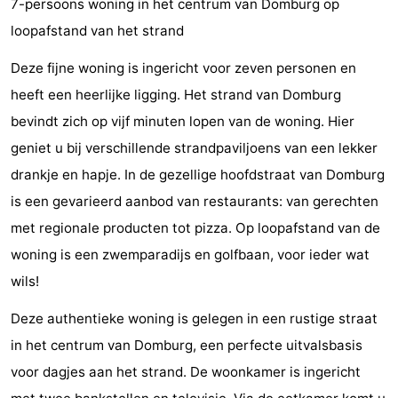
7-persoons woning in het centrum van Domburg op
Park
-
loopafstand van het strand
Loverendale
Résidence
Campings
Deze fijne woning is ingericht voor zeven personen en
heeft een heerlijke ligging. Het strand van Domburg
Wijngaerde
Chambre
bevindt zich op vijf minuten lopen van de woning. Hier
d'hôtes
Chaumières
geniet u bij verschillende strandpaviljoens van een lekker
drankje en hapje. In de gezellige hoofdstraat van Domburg
-
is een gevarieerd aanbod van restaurants: van gerechten
Buitenhof
-
met regionale producten tot pizza. Op loopafstand van de
woning is een zwemparadijs en golfbaan, voor ieder wat
Domburg
Hof
-
wils!
Domburg
Westhove
Hôtels
Deze authentieke woning is gelegen in een rustige straat
Last
in het centrum van Domburg, een perfecte uitvalsbasis
voor dagjes aan het strand. De woonkamer is ingericht
minutes
Plages