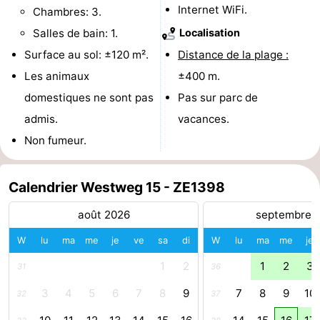
Internet WiFi.
Chambres: 3.
du
Randonnée
-
Salles de bain: 1.
Localisation
vélo
Équitation
-
Surface au sol: ±120 m².
Distance de la plage :
Les animaux
±400 m.
Manèges
-
domestiques ne sont pas
Pas sur parc de
Terrains
-
admis.
vacances.
Non fumeur.
de
Peche
-
golf
Sportive
Equitation
Conduite
Calendrier Westweg 15 - ZE1398
août 2026
septembre 
de
Boire
W
lu
ma
me
je
ve
sa
di
W
lu
ma
me
je
l'anneau
et
Événements
1
2
1
2
3
31
36
manger
Pratiques
3
4
5
6
7
8
9
7
8
9
10
32
37
Forum