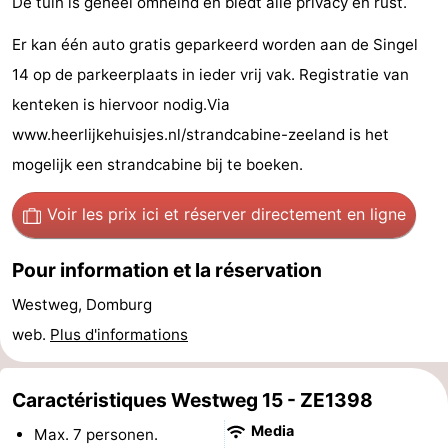
De tuin is geheel omheind en biedt alle privacy en rust.
de
Aires
-
Er kan één auto gratis geparkeerd worden aan de Singel
jeux
de
Bowling
-
14 op de parkeerplaats in ieder vrij vak. Registratie van
kenteken is hiervoor nodig.Via
jeux
Parcours
Centres
www.heerlijkehuisjes.nl/strandcabine-zeeland is het
intérieures
de
de
Villages
mogelijk een strandcabine bij te boeken.
mini-
bien-
&
Nature
Voir les prix ici
et réserver directement en ligne
golf
être
villes
Visites
Pour information et la réservation
guidées
Sports
Westweg, Domburg
web.
Plus d'informations
-
Piscines
-
Caractéristiques Westweg 15 - ZE1398
Media
Faire
-
Max. 7 personen.