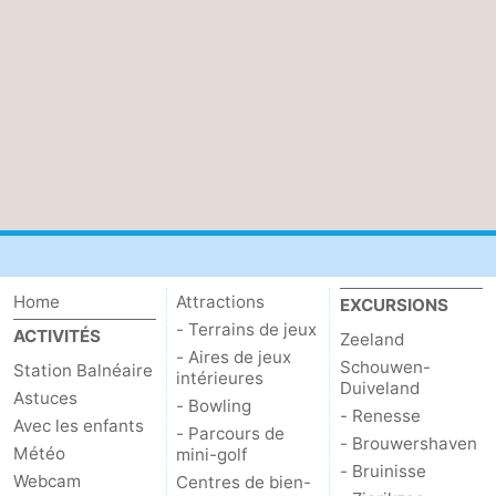
Het
Contact
Zwin
Home
Attractions
EXCURSIONS
- Terrains de jeux
ACTIVITÉS
Zeeland
- Aires de jeux
Schouwen-
Station Balnéaire
intérieures
Duiveland
Astuces
- Bowling
- Renesse
Avec les enfants
- Parcours de
- Brouwershaven
Météo
mini-golf
- Bruinisse
Webcam
Centres de bien-