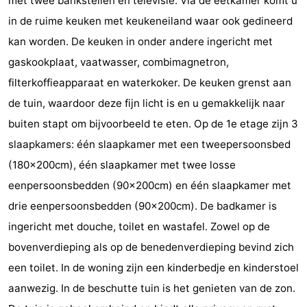
met twee bankstellen en televisie. Via de eetkamer komt u
Voir
in de ruime keuken met keukeneiland waar ook gedineerd
kan worden. De keuken in onder andere ingericht met
et
Lieux
gaskookplaat, vaatwasser, combimagnetron,
faire
d'intérêt
-
filterkoffieapparaat en waterkoker. De keuken grenst aan
de tuin, waardoor deze fijn licht is en u gemakkelijk naar
Musées
-
buiten stapt om bijvoorbeeld te eten. Op de 1e etage zijn 3
Monuments
-
slaapkamers: één slaapkamer met een tweepersoonsbed
(180x200cm), één slaapkamer met twee losse
Moulins
-
eenpersoonsbedden (90x200cm) en één slaapkamer met
Phares
-
drie eenpersoonsbedden (90x200cm). De badkamer is
ingericht met douche, toilet en wastafel. Zowel op de
Points
Attractions
bovenverdieping als op de benedenverdieping bevind zich
de
-
een toilet. In de woning zijn een kinderbedje en kinderstoel
aanwezig. In de beschutte tuin is het genieten van de zon.
vue
Terrains
-