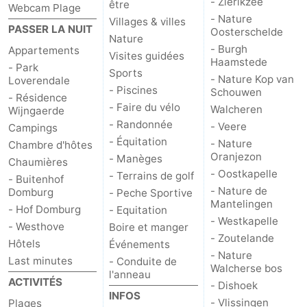
- Zierikzee
être
Webcam Plage
- Nature
Villages & villes
PASSER LA NUIT
Oosterschelde
Nature
- Burgh
Appartements
Visites guidées
Haamstede
- Park
Sports
- Nature Kop van
Loverendale
- Piscines
Schouwen
- Résidence
- Faire du vélo
Walcheren
Wijngaerde
- Randonnée
- Veere
Campings
- Équitation
- Nature
Chambre d'hôtes
Oranjezon
- Manèges
Chaumières
- Oostkapelle
- Terrains de golf
- Buitenhof
- Nature de
Domburg
- Peche Sportive
Mantelingen
- Hof Domburg
- Equitation
- Westkapelle
- Westhove
Boire et manger
- Zoutelande
Hôtels
Événements
- Nature
Last minutes
- Conduite de
Walcherse bos
l'anneau
ACTIVITÉS
- Dishoek
INFOS
- Vlissingen
Plages