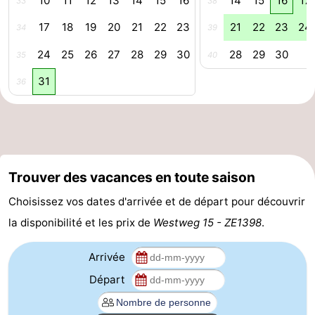
10
11
12
13
14
15
16
14
15
16
17
33
38
Route
17
18
19
20
21
22
23
21
22
23
24
34
39
24
25
26
27
28
29
30
28
29
30
-
35
40
31
36
Stationnement
Adresses
Médicales
Région
Zeeland
Trouver des vacances en toute saison
Schouwen-
Choisissez vos dates d'arrivée et de départ pour découvrir
Duiveland
-
la disponibilité et les prix de
Westweg 15 - ZE1398
.
Renesse
-
Arrivée
Brouwershaven
-
Départ
Bruinisse
-