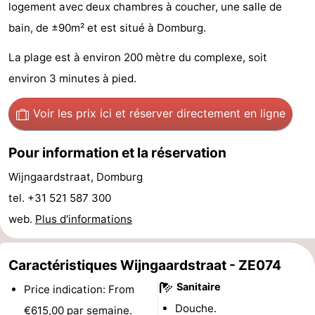
logement avec deux chambres à coucher, une salle de
Park
-
bain, de ±90m² et est situé à Domburg.
Loverendale
Résidence
Campings
La plage est à environ 200 mètre du complexe, soit
environ 3 minutes à pied.
Wijngaerde
Chambre
d'hôtes
Chaumières
Voir les prix ici
et réserver directement en ligne
-
Pour information et la réservation
Buitenhof
-
Wijngaardstraat, Domburg
tel. +31 521 587 300
Domburg
Hof
-
web.
Plus d'informations
Domburg
Westhove
Hôtels
Caractéristiques Wijngaardstraat - ZE074
Last
Sanitaire
Price indication: From
minutes
Plages
Douche.
€615,00 par semaine.