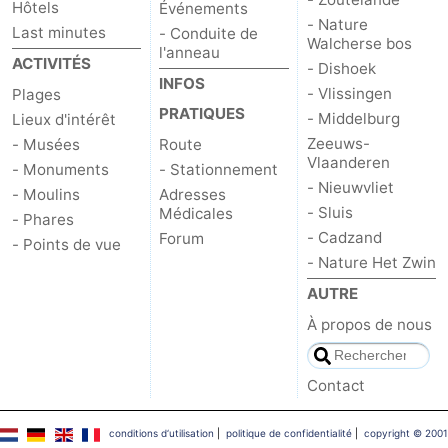
Hôtels
Événements
- Nature
Last minutes
- Conduite de
Het
Contact
Walcherse bos
l'anneau
ACTIVITÉS
- Dishoek
Zwin
INFOS
- Vlissingen
Plages
PRATIQUES
- Middelburg
Lieux d'intérêt
Zeeuws-
- Musées
Route
Vlaanderen
- Monuments
- Stationnement
- Nieuwvliet
- Moulins
Adresses
- Sluis
Médicales
- Phares
- Cadzand
Forum
- Points de vue
- Nature Het Zwin
AUTRE
À propos de nous
Contact
conditions d‘utilisation
|
politique de confidentialité
|
copyright © 2001