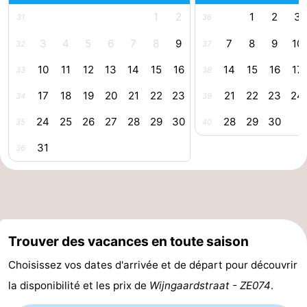
1
2
1
2
3
31
36
de
Aires
-
3
4
5
6
7
8
9
7
8
9
10
32
37
jeux
de
Bowling
-
10
11
12
13
14
15
16
14
15
16
17
33
38
jeux
Parcours
Centres
17
18
19
20
21
22
23
21
22
23
24
34
39
intérieures
de
de
Villages
24
25
26
27
28
29
30
28
29
30
35
40
mini-
bien-
&
Nature
31
36
golf
être
villes
Visites
guidées
Sports
-
Trouver des vacances en toute saison
Choisissez vos dates d'arrivée et de départ pour découvrir
Piscines
-
la disponibilité et les prix de
Wijngaardstraat - ZE074
.
Faire
-