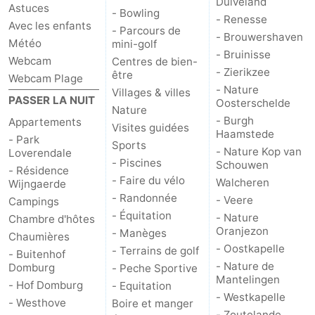
Duiveland
Astuces
- Bowling
- Renesse
Mantelingen
Zoutelande
-
Avec les enfants
- Parcours de
- Brouwershaven
Météo
mini-golf
- Bruinisse
Nature
-
Webcam
Centres de bien-
- Zierikzee
être
Webcam Plage
Walcherse
Dishoek
-
- Nature
Villages & villes
PASSER LA NUIT
Oosterschelde
Nature
bos
Vlissingen
-
- Burgh
Appartements
Visites guidées
Haamstede
- Park
Sports
- Nature Kop van
Middelburg
Zeeuws-
Loverendale
- Piscines
Schouwen
- Résidence
- Faire du vélo
Walcheren
Vlaanderen
-
Wijngaerde
- Randonnée
- Veere
Campings
Nieuwvliet
-
- Équitation
- Nature
Chambre d'hôtes
Oranjezon
- Manèges
Chaumières
Sluis
-
- Oostkapelle
- Terrains de golf
- Buitenhof
- Nature de
Domburg
- Peche Sportive
Cadzand
-
Mantelingen
- Hof Domburg
- Equitation
- Westkapelle
- Westhove
Boire et manger
Nature
Météo
- Zoutelande