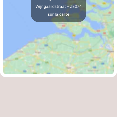
Wijngaardstraat - ZE074
Route
sur la carte
-
Stationnement
Adresses
Médicales
Région
Zeeland
Schouwen-
Duiveland
-
Renesse
-
Brouwershaven
-
Bruinisse
-