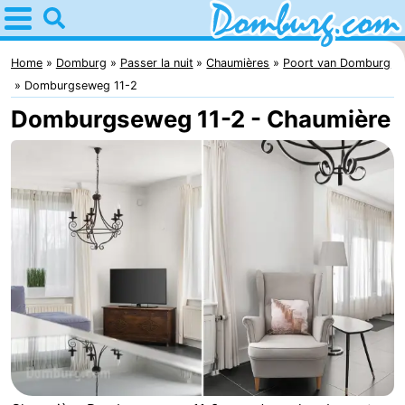
Home
Domburg
Home
Domburg
Passer la nuit
Chaumières
Poort van Domburg
Domburgseweg 11-2
Astuces
Domburgseweg 11-2 - Chaumière
Avec
les
Webcam
enfants
Webcam
Webcam
Plage
Passer
la
Appartements
nuit
-