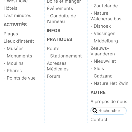
- Westhove
Boire et manger
- Zoutelande
Hôtels
Événements
- Nature
Last minutes
- Conduite de
Walcherse bos
l'anneau
ACTIVITÉS
- Dishoek
INFOS
- Vlissingen
Plages
PRATIQUES
- Middelburg
Lieux d'intérêt
Zeeuws-
- Musées
Route
Vlaanderen
- Monuments
- Stationnement
- Nieuwvliet
- Moulins
Adresses
- Sluis
Médicales
- Phares
- Cadzand
Forum
- Points de vue
- Nature Het Zwin
AUTRE
À propos de nous
Contact