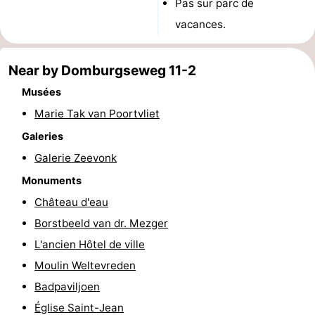
Pas sur parc de
du
Randonnée
-
vacances.
vélo
Équitation
-
Near by Domburgseweg 11-2
Manèges
-
Musées
Marie Tak van Poortvliet
Terrains
-
Galeries
de
Peche
-
Galerie Zeevonk
golf
Sportive
Equitation
Conduite
Monuments
Château d'eau
de
Boire
Borstbeeld van dr. Mezger
l'anneau
et
Événements
L'ancien Hôtel de ville
Moulin Weltevreden
manger
Pratiques
Badpaviljoen
Forum
Église Saint-Jean