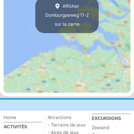
Afficher
Mantelingen
Zoutelande
-
Domburgseweg 11-2
sur la carte
Nature
-
Walcherse
Dishoek
-
bos
Vlissingen
-
Middelburg
Zeeuws-
Vlaanderen
-
Nieuwvliet
-
Sluis
-
Home
Attractions
EXCURSIONS
Cadzand
-
- Terrains de jeux
ACTIVITÉS
Zeeland
Nature
Météo
- Aires de jeux