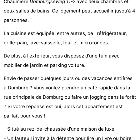
Chaumière
Domburgseweg 11-2
avec deux chambres et
Park
-
deux salles de bains. Ce logement peut accueillir jusqu'à 4
personnes.
Loverendale
Résidence
Campings
La cuisine est équipée, entre autres, de : réfrigérateur,
Wijngaerde
Chambre
grille-pain, lave-vaisselle, four et micro-ondes.
d'hôtes
Chaumières
De plus, à l'extérieur, vous disposez d'une tuin avec
-
mobilier de jardin et parking voiture.
Buitenhof
-
Envie de passer quelques jours ou des vacances entières
à Domburg ? Vous voulez prendre un café rapide dans la
Domburg
Hof
-
rue principale de Domburg ou faire un jogging dans la forêt
Domburg
Westhove
Hôtels
? Si votre réponse est oui, alors cet appartement est
parfait pour vous !
Last
- Situé au rez-de-chaussée d'une maison de luxe.
minutes
Plages
- Un fauteuil invite à la détente pour lire un livre ou boire