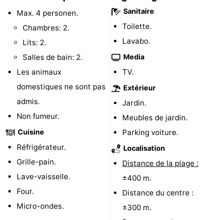
Sanitaire
Max. 4 personen.
de
Aires
-
Toilette.
Chambres: 2.
jeux
de
Bowling
-
Lavabo.
Lits: 2.
Salles de bain: 2.
Media
jeux
Parcours
Centres
Les animaux
TV.
intérieures
de
de
Villages
domestiques ne sont pas
Extérieur
admis.
mini-
bien-
&
Nature
Jardin.
Non fumeur.
Meubles de jardin.
golf
être
villes
Visites
Cuisine
Parking voiture.
guidées
Sports
Réfrigérateur.
Localisation
Grille-pain.
Distance de la plage :
-
Lave-vaisselle.
±400 m.
Piscines
-
Four.
Distance du centre :
Micro-ondes.
±300 m.
Faire
-