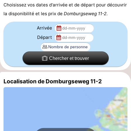
Choisissez vos dates d'arrivée et de départ pour découvrir
Zierikzee
-
la disponibilité et les prix de
Domburgseweg 11-2
.
Nature
-
Arrivée
Oosterschelde
Burgh
-
Départ
Haamstede
Nature
Walcheren
Chercher et trouver
Kop
-
van
Veere
-
Localisation de Domburgseweg 11-2
Schouwen
Nature
-
Oranjezon
Oostkapelle
-
Nature
-
de
Westkapelle
-