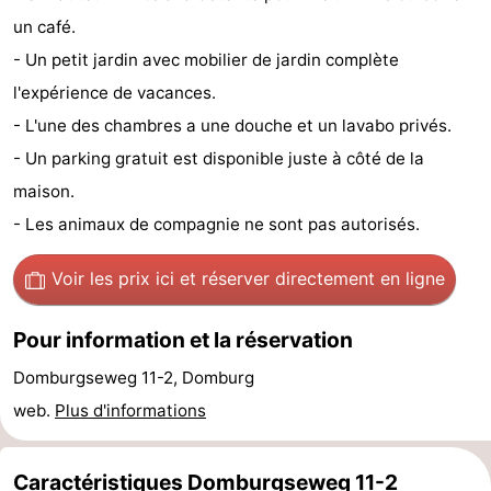
un café.
Voir
- Un petit jardin avec mobilier de jardin complète
et
Lieux
l'expérience de vacances.
- L'une des chambres a une douche et un lavabo privés.
faire
d'intérêt
-
- Un parking gratuit est disponible juste à côté de la
Musées
-
maison.
- Les animaux de compagnie ne sont pas autorisés.
Monuments
-
Moulins
-
Voir les prix ici
et réserver directement en ligne
Phares
-
Pour information et la réservation
Points
Attractions
Domburgseweg 11-2, Domburg
web.
Plus d'informations
de
-
vue
Terrains
-
Caractéristiques Domburgseweg 11-2