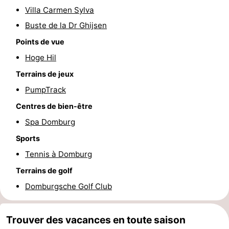
Villa Carmen Sylva
Route
Buste de la Dr Ghijsen
-
Points de vue
Hoge Hil
Stationnement
Adresses
Terrains de jeux
Médicales
Région
PumpTrack
Centres de bien-être
Zeeland
Spa Domburg
Schouwen-
Sports
Tennis à Domburg
Duiveland
-
Terrains de golf
Renesse
-
Domburgsche Golf Club
Brouwershaven
-
Trouver des vacances en toute saison
Bruinisse
-