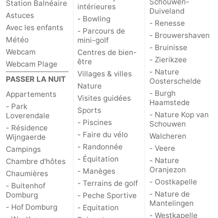
Schouwen-
Station Balnéaire
intérieures
Duiveland
Astuces
Het
Contact
- Bowling
- Renesse
Avec les enfants
- Parcours de
- Brouwershaven
Météo
mini-golf
Zwin
- Bruinisse
Webcam
Centres de bien-
- Zierikzee
être
Webcam Plage
- Nature
Villages & villes
PASSER LA NUIT
Oosterschelde
Nature
- Burgh
Appartements
Visites guidées
Haamstede
- Park
Sports
- Nature Kop van
Loverendale
- Piscines
Schouwen
- Résidence
- Faire du vélo
Walcheren
Wijngaerde
- Randonnée
- Veere
Campings
- Équitation
- Nature
Chambre d'hôtes
Oranjezon
- Manèges
Chaumières
- Oostkapelle
- Terrains de golf
- Buitenhof
- Nature de
Domburg
- Peche Sportive
Mantelingen
- Hof Domburg
- Equitation
- Westkapelle