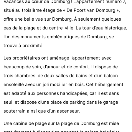
Vacances au cœur de Domburg ! L’appartement numéro 7,
Park
-
situé au troisième étage de « De Poort van Domburg »,
offre une belle vue sur Domburg. À seulement quelques
Loverendale
Résidence
Campings
pas de la plage et du centre-ville. La tour d’eau historique,
Wijngaerde
Chambre
l’un des monuments emblématiques de Domburg, se
trouve à proximité.
d'hôtes
Chaumières
Les propriétaires ont aménagé l’appartement avec
-
beaucoup de soin, d’amour et de confort. Il dispose de
Buitenhof
-
trois chambres, de deux salles de bains et d’un balcon
ensoleillé avec un joli mobilier en bois. Cet hébergement
Domburg
Hof
-
est adapté aux personnes handicapées, car il est sans
Domburg
Westhove
Hôtels
seuil et dispose d’une place de parking dans le garage
souterrain ainsi que d’un ascenseur.
Last
Une cabine de plage sur la plage de Domburg est mise
minutes
Plages