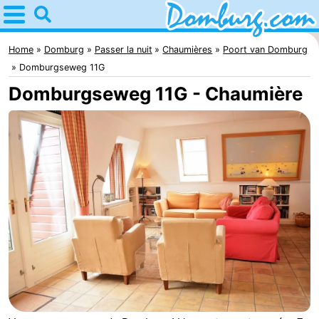
Home
Domburg
Home
Domburg
Passer la nuit
Chaumières
Poort van Domburg
Domburgseweg 11G
Astuces
Domburgseweg 11G - Chaumière
Avec
les
Webcam
enfants
Webcam
Webcam
Plage
Passer
la
Appartements
nuit
-