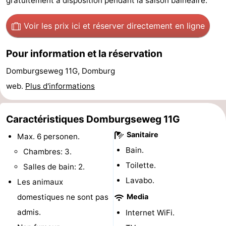
gratuitement à disposition pendant la saison balnéaire.
Voir
Voir les prix ici
et réserver directement en ligne
et
Lieux
Pour information et la réservation
faire
d'intérêt
-
Domburgseweg 11G, Domburg
Musées
-
web.
Plus d'informations
Monuments
-
Caractéristiques Domburgseweg 11G
Moulins
-
Sanitaire
Max. 6 personen.
Phares
-
Bain.
Chambres: 3.
Toilette.
Salles de bain: 2.
Points
Attractions
Lavabo.
Les animaux
de
-
domestiques ne sont pas
Media
admis.
Internet WiFi.
vue
Terrains
-