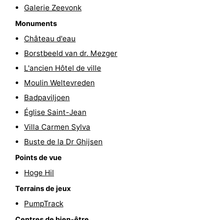
Galerie Zeevonk
du
Randonnée
-
Monuments
vélo
Équitation
-
Château d'eau
Borstbeeld van dr. Mezger
Manèges
-
L'ancien Hôtel de ville
Terrains
-
Moulin Weltevreden
Badpaviljoen
de
Peche
-
Église Saint-Jean
golf
Sportive
Equitation
Conduite
Villa Carmen Sylva
Buste de la Dr Ghijsen
de
Boire
Points de vue
l'anneau
et
Événements
Hoge Hil
Terrains de jeux
manger
Pratiques
PumpTrack
Forum
Centres de bien-être