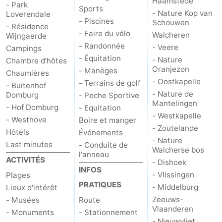
Haamstede
- Park
Sports
- Nature Kop van
Loverendale
Het
Contact
- Piscines
Schouwen
- Résidence
- Faire du vélo
Walcheren
Wijngaerde
Zwin
- Randonnée
- Veere
Campings
- Équitation
- Nature
Chambre d'hôtes
Oranjezon
- Manèges
Chaumières
- Oostkapelle
- Terrains de golf
- Buitenhof
- Nature de
Domburg
- Peche Sportive
Mantelingen
- Hof Domburg
- Equitation
- Westkapelle
- Westhove
Boire et manger
- Zoutelande
Hôtels
Événements
- Nature
Last minutes
- Conduite de
Walcherse bos
l'anneau
ACTIVITÉS
- Dishoek
INFOS
- Vlissingen
Plages
PRATIQUES
- Middelburg
Lieux d'intérêt
Zeeuws-
- Musées
Route
Vlaanderen
- Monuments
- Stationnement
- Nieuwvliet