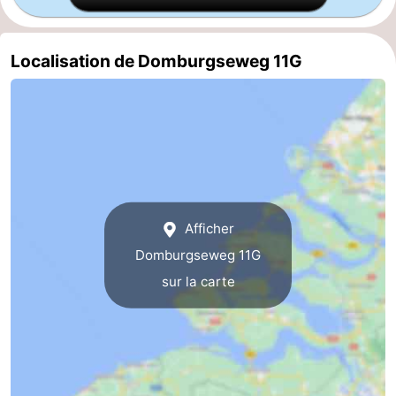
Zierikzee
-
Localisation de Domburgseweg 11G
Nature
-
Oosterschelde
Burgh
-
Haamstede
Nature
Walcheren
Kop
-
Afficher
van
Veere
-
Domburgseweg 11G
Schouwen
Nature
-
sur la carte
Oranjezon
Oostkapelle
-
Nature
-
de
Westkapelle
-