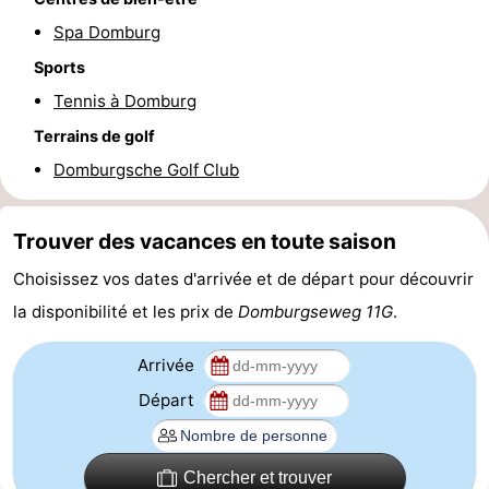
Spa Domburg
Route
Sports
-
Tennis à Domburg
Stationnement
Adresses
Terrains de golf
Domburgsche Golf Club
Médicales
Région
Zeeland
Trouver des vacances en toute saison
Choisissez vos dates d'arrivée et de départ pour découvrir
Schouwen-
la disponibilité et les prix de
Domburgseweg 11G
.
Duiveland
-
Arrivée
Renesse
-
Départ
Brouwershaven
-
Bruinisse
-
Chercher et trouver