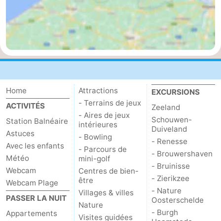
Mantelingen
Zoutelande
-
Nature
-
Walcherse
Dishoek
-
bos
Vlissingen
-
Home
Attractions
EXCURSIONS
- Terrains de jeux
ACTIVITÉS
Middelburg
Zeeuws-
Zeeland
- Aires de jeux
Schouwen-
Station Balnéaire
intérieures
Duiveland
Vlaanderen
-
Astuces
- Bowling
- Renesse
Avec les enfants
- Parcours de
Nieuwvliet
-
- Brouwershaven
Météo
mini-golf
- Bruinisse
Webcam
Centres de bien-
Sluis
-
- Zierikzee
être
Webcam Plage
- Nature
Villages & villes
Cadzand
-
PASSER LA NUIT
Oosterschelde
Nature
- Burgh
Appartements
Visites guidées
Nature
Météo