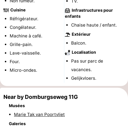
Non fumeur.
TV.
de
Aires
-
Cuisine
Infrastructures pour
enfants
Réfrigérateur.
jeux
de
Bowling
-
Chaise haute / enfant.
Congélateur.
jeux
Parcours
Centres
Extérieur
Machine à café.
Balcon.
Grille-pain.
intérieures
de
de
Villages
Localisation
Lave-vaisselle.
mini-
bien-
&
Nature
Pas sur parc de
Four.
vacances.
Micro-ondes.
golf
être
villes
Visites
Gelijkvloers.
guidées
Sports
Near by Domburgseweg 11G
-
Musées
Piscines
-
Marie Tak van Poortvliet
Galeries
Faire
-