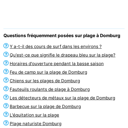
Park
-
Loverendale
Résidence
Campings
Wijngaerde
Chambre
Questions fréquemment posées sur plage à Domburg
d'hôtes
Chaumières
Y a-t-il des cours de surf dans les environs ?
Qu'est-ce que signifie le drapeau bleu sur la plage?
-
Horaires d'ouverture pendant la basse saison
Buitenhof
-
Feu de camp sur la plage de Domburg
Chiens sur les plages de Domburg
Domburg
Hof
-
Fauteuils roulants de plage à Domburg
Domburg
Westhove
Hôtels
Les détecteurs de métaux sur la plage de Domburg
Barbecue sur la plage de Domburg
Last
L'équitation sur la plage
minutes
Plages
Plage naturiste Domburg