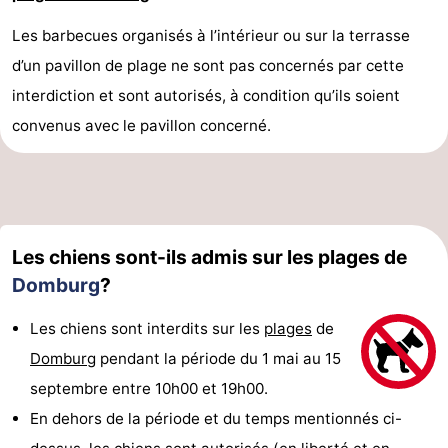
Les barbecues organisés à l’intérieur ou sur la terrasse
Mantelingen
Zoutelande
-
d’un pavillon de plage ne sont pas concernés par cette
Nature
-
interdiction et sont autorisés, à condition qu’ils soient
convenus avec le pavillon concerné.
Walcherse
Dishoek
-
bos
Vlissingen
-
Middelburg
Zeeuws-
Les chiens sont-ils admis sur les plages de
Vlaanderen
-
Domburg
?
Nieuwvliet
-
Les chiens sont interdits sur les
plages
de
Sluis
-
Domburg
pendant la période du 1 mai au 15
septembre entre 10h00 et 19h00.
Cadzand
-
En dehors de la période et du temps mentionnés ci-
Nature
Météo