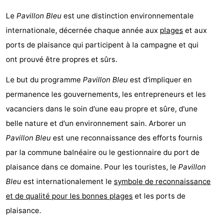
de
Aires
-
Le
Pavillon Bleu
est une distinction environnementale
internationale, décernée chaque année aux
plages
et aux
jeux
de
Bowling
-
ports de plaisance qui participent à la campagne et qui
jeux
Parcours
Centres
ont prouvé être propres et sûrs.
intérieures
de
de
Villages
Le but du programme
Pavillon Bleu
est d'impliquer en
permanence les gouvernements, les entrepreneurs et les
mini-
bien-
&
Nature
vacanciers dans le soin d'une eau propre et sûre, d'une
golf
être
villes
Visites
belle nature et d'un environnement sain. Arborer un
Pavillon Bleu
est une reconnaissance des efforts fournis
guidées
Sports
par la commune balnéaire ou le gestionnaire du port de
-
plaisance dans ce domaine. Pour les touristes, le
Pavillon
Bleu
est internationalement le
symbole de reconnaissance
Piscines
-
et de qualité pour les bonnes plages
et les ports de
Faire
-
plaisance.