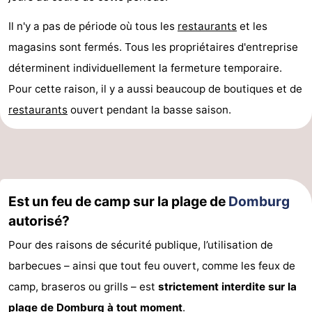
Zierikzee
-
Il n'y a pas de période où tous les
restaurants
et les
magasins sont fermés. Tous les propriétaires d'entreprise
Nature
-
déterminent individuellement la fermeture temporaire.
Oosterschelde
Burgh
-
Pour cette raison, il y a aussi beaucoup de boutiques et de
restaurants
ouvert pendant la basse saison.
Haamstede
Nature
Walcheren
Kop
-
van
Veere
-
Est un feu de camp sur la plage de
Domburg
Schouwen
Nature
-
autorisé?
Oranjezon
Oostkapelle
-
Pour des raisons de sécurité publique, l’utilisation de
barbecues – ainsi que tout feu ouvert, comme les feux de
Nature
-
camp, braseros ou grills – est
strictement interdite sur la
de
Westkapelle
-
plage de Domburg
à tout moment
.