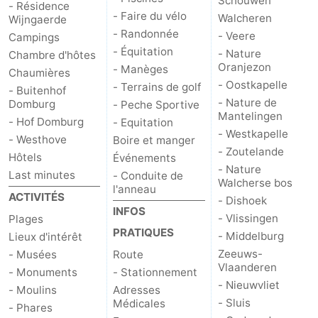
Schouwen
- Résidence
- Faire du vélo
Walcheren
Wijngaerde
- Randonnée
- Veere
Campings
- Équitation
- Nature
Chambre d'hôtes
Oranjezon
- Manèges
Chaumières
- Oostkapelle
- Terrains de golf
- Buitenhof
- Nature de
Domburg
- Peche Sportive
Mantelingen
- Hof Domburg
- Equitation
- Westkapelle
- Westhove
Boire et manger
- Zoutelande
Hôtels
Événements
- Nature
Last minutes
- Conduite de
Walcherse bos
l'anneau
ACTIVITÉS
- Dishoek
INFOS
- Vlissingen
Plages
PRATIQUES
- Middelburg
Lieux d'intérêt
Zeeuws-
- Musées
Route
Vlaanderen
- Monuments
- Stationnement
- Nieuwvliet
- Moulins
Adresses
- Sluis
Médicales
- Phares