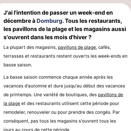
Route
J'ai l'intention de passer un week-end en
décembre à
Domburg
. Tous les restaurants,
-
les pavillons de la plage et les magasins aussi
Stationnement
Adresses
s'ouvrent dans les mois d'hiver ?
La plupart des magasins,
pavillons de
plage
, cafés,
Médicales
Région
terrasses et restaurants restent ouverts les week-ends en
Zeeland
basse saison.
Schouwen-
La basse saison commence chaque année après les
vacances d'automne et dure jusqu'au début des vacances
Duiveland
-
de printemps. Une variété de boutiques, des
pavillons de
Renesse
-
la
plage
et des restaurants utilisent cette période pour
remodeler, renouveler ou pour prendre des congés. Par
Brouwershaven
-
conséquent, pas tous les magasins s'ouvrent tous les
Bruinisse
-
jours au cours de cette période.