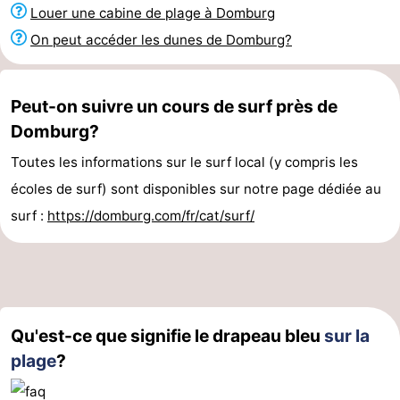
Louer une cabine de plage à Domburg
Voir
On peut accéder les dunes de Domburg?
et
Lieux
faire
d'intérêt
-
Peut-on suivre un cours de surf près de
Domburg?
Musées
-
Toutes les informations sur le surf local (y compris les
Monuments
-
écoles de surf) sont disponibles sur notre page dédiée au
surf :
https://domburg.com/fr/cat/surf/
Moulins
-
Phares
-
Points
Attractions
Qu'est-ce que signifie le drapeau bleu
sur la
de
-
plage
?
vue
Terrains
-