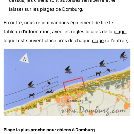
dessus, les chiens sont autorisés (en liberté et en
laisse) sur les
plages
de
Domburg
.
Het
Contact
En outre, nous recommandons également de lire le
Zwin
tableau d'information, avec les règles locales de la
plage
,
lequel est souvent placé près de chaque
plage
(à l'entrée).
Plage la plus proche pour chiens à Domburg