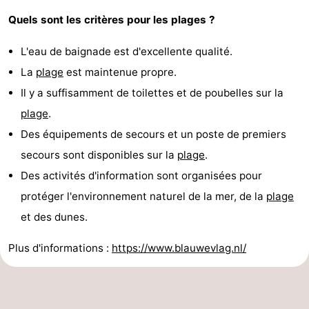
Quels sont les critères pour les plages ?
du
Randonnée
-
L'eau de baignade est d'excellente qualité.
vélo
Équitation
-
La
plage
est maintenue propre.
Manèges
-
Il y a suffisamment de toilettes et de poubelles sur la
plage
.
Terrains
-
Des équipements de secours et un poste de premiers
de
Peche
-
secours sont disponibles sur la
plage
.
Des activités d'information sont organisées pour
golf
Sportive
Equitation
Conduite
protéger l'environnement naturel de la mer, de la
plage
de
Boire
et des dunes.
l'anneau
et
Événements
Plus d'informations :
https://www.blauwevlag.nl/
manger
Pratiques
Forum