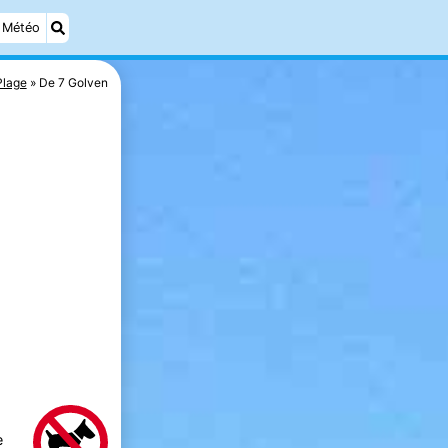
Météo
Plage
De 7 Golven
e