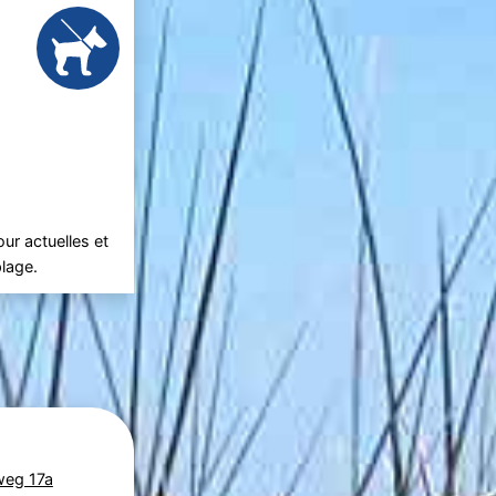
ur actuelles et
plage.
weg 17a