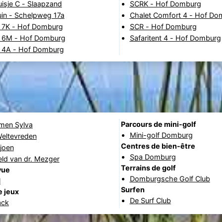
isje C - Slaapzand
SCRK - Hof Domburg
in - Schelpweg 17a
Chalet Comfort 4 - Hof Do
 7K - Hof Domburg
SCR - Hof Domburg
 6M - Hof Domburg
Safaritent 4 - Hof Domburg
 4A - Hof Domburg
Parcours de mini-golf
rmen Sylva
Mini-golf Domburg
Weltevreden
Centres de bien-être
joen
Spa Domburg
ld van dr. Mezger
Terrains de golf
vue
Domburgsche Golf Club
l
Surfen
e jeux
De Surf Club
ack