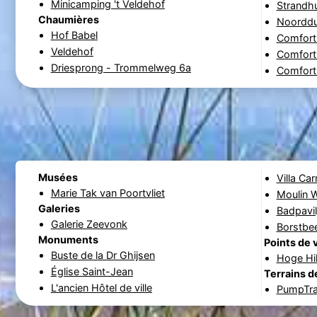
Minicamping 't Veldehof
Strandhu
Chaumières
Noorddu
Hof Babel
Comfort
Veldehof
Comfort
Driesprong - Trommelweg 6a
Comfort
Musées
Villa Ca
Marie Tak van Poortvliet
Moulin 
Galeries
Badpavil
Galerie Zeevonk
Borstbee
Monuments
Points de 
Buste de la Dr Ghijsen
Hoge Hi
Église Saint-Jean
Terrains d
L'ancien Hôtel de ville
PumpTr