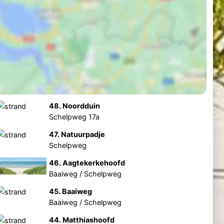
48. Noordduin
Schelpweg 17a
47. Natuurpadje
Schelpweg
46. Aagtekerkehoofd
Baaiweg / Schelpweg
45. Baaiweg
Baaiweg / Schelpweg
44. Matthiashoofd