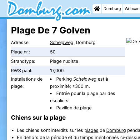
Domburg
Webca
Plage De 7 Golven
Adresse:
Schelpweg
, Domburg
Plage nr.:
50
Strandtype:
Plage nudiste
RWS paal:
17,000
Installations de
Parking
Schelpweg
est à
plage:
proximité; ±300 m.
Entrée pour la plage par des
escaliers
Pavillon de plage
Chiens sur la plage
Les chiens sont interdits sur les
plages
de
Domburg
pendan
En dehors de la période et du temps mentionnés ci-dessus, l