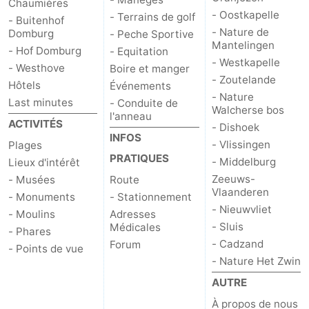
Chaumières
- Oostkapelle
- Terrains de golf
- Buitenhof
Het
Contact
- Nature de
Domburg
- Peche Sportive
Mantelingen
- Hof Domburg
- Equitation
Zwin
- Westkapelle
- Westhove
Boire et manger
- Zoutelande
Hôtels
Événements
- Nature
Last minutes
- Conduite de
Walcherse bos
l'anneau
ACTIVITÉS
- Dishoek
INFOS
- Vlissingen
Plages
PRATIQUES
- Middelburg
Lieux d'intérêt
Zeeuws-
- Musées
Route
Vlaanderen
- Monuments
- Stationnement
- Nieuwvliet
- Moulins
Adresses
- Sluis
Médicales
- Phares
- Cadzand
Forum
- Points de vue
- Nature Het Zwin
AUTRE
À propos de nous