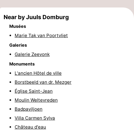
Voir
Near by Juuls Domburg
et
Lieux
Musées
faire
d'intérêt
-
Marie Tak van Poortvliet
Galeries
Musées
-
Galerie Zeevonk
Monuments
-
Monuments
L'ancien Hôtel de ville
Moulins
-
Borstbeeld van dr. Mezger
Phares
-
Église Saint-Jean
Moulin Weltevreden
Points
Attractions
Badpaviljoen
de
-
Villa Carmen Sylva
Château d'eau
vue
Terrains
-