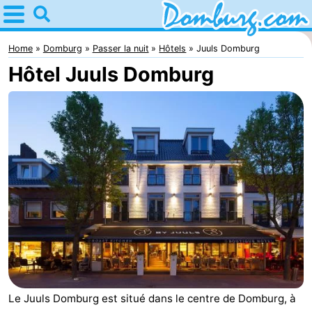
Home
Domburg
Home
Domburg
Passer la nuit
Hôtels
Juuls Domburg
Hôtel Juuls Domburg
Astuces
Avec
les
Webcam
enfants
Webcam
Webcam
Plage
Passer
la
Appartements
nuit
-
Le Juuls Domburg est situé dans le centre de Domburg, à