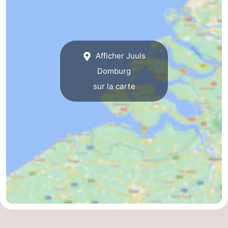
Route
-
Afficher Juuls
Stationnement
Adresses
Domburg
Médicales
Région
sur la carte
Zeeland
Schouwen-
Duiveland
-
Renesse
-
Brouwershaven
-
Bruinisse
-