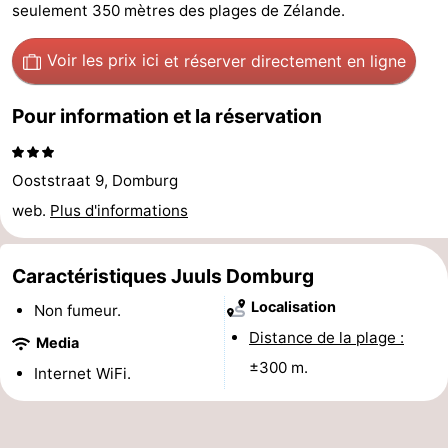
seulement 350 mètres des plages de Zélande.
Park
-
Voir les prix ici
et réserver directement en ligne
Loverendale
Résidence
Campings
Pour information et la réservation
Wijngaerde
Chambre
d'hôtes
Chaumières
Ooststraat 9, Domburg
-
web.
Plus d'informations
Buitenhof
-
Caractéristiques Juuls Domburg
Domburg
Hof
-
Localisation
Non fumeur.
Distance de la plage :
Domburg
Westhove
Hôtels
Media
±300 m.
Internet WiFi.
Last
minutes
Plages