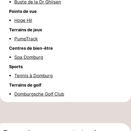
Buste de la Dr Ghijsen
de
Aires
-
Points de vue
Hoge Hil
jeux
de
Bowling
-
Terrains de jeux
jeux
Parcours
Centres
PumpTrack
intérieures
de
de
Villages
Centres de bien-être
Spa Domburg
mini-
bien-
&
Nature
Sports
golf
être
villes
Visites
Tennis à Domburg
Terrains de golf
guidées
Sports
Domburgsche Golf Club
-
Piscines
-
Faire
-