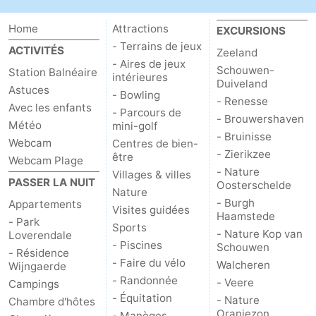
Mantelingen
Zoutelande
-
Home
Attractions
EXCURSIONS
- Terrains de jeux
ACTIVITÉS
Zeeland
Nature
-
- Aires de jeux
Schouwen-
Station Balnéaire
intérieures
Duiveland
Walcherse
Dishoek
-
Astuces
- Bowling
- Renesse
Avec les enfants
- Parcours de
- Brouwershaven
bos
Vlissingen
-
Météo
mini-golf
- Bruinisse
Webcam
Centres de bien-
Middelburg
Zeeuws-
- Zierikzee
être
Webcam Plage
- Nature
Villages & villes
PASSER LA NUIT
Vlaanderen
-
Oosterschelde
Nature
- Burgh
Appartements
Visites guidées
Haamstede
Nieuwvliet
-
- Park
Sports
- Nature Kop van
Loverendale
- Piscines
Schouwen
Sluis
-
- Résidence
- Faire du vélo
Walcheren
Wijngaerde
Cadzand
-
- Randonnée
- Veere
Campings
- Équitation
- Nature
Chambre d'hôtes
Nature
Météo
Oranjezon
- Manèges