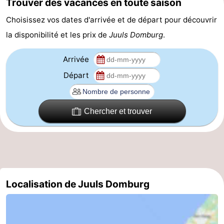
Trouver des vacances en toute saison
du
Randonnée
-
Choisissez vos dates d'arrivée et de départ pour découvrir
la disponibilité et les prix de
Juuls Domburg
.
vélo
Équitation
-
Arrivée
Manèges
-
Départ
Terrains
-
de
Peche
-
Chercher et trouver
golf
Sportive
Equitation
Conduite
de
Boire
l'anneau
et
Événements
Localisation de Juuls Domburg
manger
Pratiques
Forum