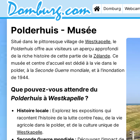
Domburg
Webca
Polderhuis - Musée
Situé dans le pittoresque village de
Westkapelle
, le
Polderhuis
offre aux visiteurs un aperçu approfondi
de la riche histoire de cette partie de la
Zélande
. Ce
musée et centre d'accueil est dédié à la vie dans le
polder, à la
Seconde Guerre mondiale
, et à l'inondation
de 1944.
Que pouvez-vous attendre du
Polderhuis
à
Westkapelle
?
Histoire locale :
Explorez les expositions qui
racontent l'histoire de la lutte contre l'eau, de la vie
agricole dans le polder, et de la culture unique de
Westkapelle
.
Seconde Guerre mondiale :
Découvrez l'impact de