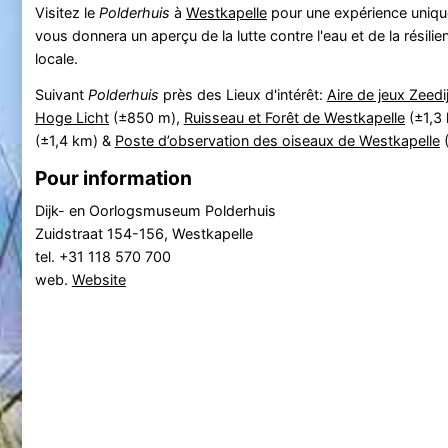
Visitez le
Polderhuis
à
Westkapelle
pour une expérience unique
vous donnera un aperçu de la lutte contre l'eau et de la résil
locale.
Suivant
Polderhuis
près des Lieux d'intérêt:
Aire de jeux Zeedi
Hoge Licht
(±850 m),
Ruisseau et Forêt de Westkapelle
(±1,3
(±1,4 km) &
Poste d’observation des oiseaux de Westkapelle
(
Pour information
Dijk- en Oorlogsmuseum Polderhuis
Zuidstraat 154-156, Westkapelle
tel. +31 118 570 700
web.
Website