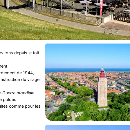
virons depuis le toit
ent :
ardement de 1944,
onstruction du village
 Guerre mondiale
.
e polder.
dultes comme pour les