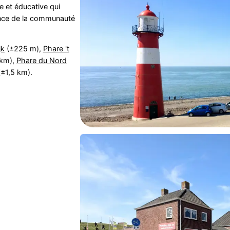
 et éducative qui
ience de la communauté
jk
(±225 m),
Phare 't
 km),
Phare du Nord
±1,5 km).