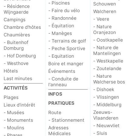
- Piscines
Schouwen
- Résidence
- Faire du vélo
Walcheren
Het
Contact
Wijngaerde
- Randonnée
- Veere
Campings
Zwin
- Équitation
- Nature
Chambre d'hôtes
Oranjezon
- Manèges
Chaumières
- Oostkapelle
- Terrains de golf
- Buitenhof
- Nature de
Domburg
- Peche Sportive
Mantelingen
- Hof Domburg
- Equitation
- Westkapelle
- Westhove
Boire et manger
- Zoutelande
Hôtels
Événements
- Nature
Last minutes
- Conduite de
Walcherse bos
l'anneau
ACTIVITÉS
- Dishoek
INFOS
- Vlissingen
Plages
PRATIQUES
- Middelburg
Lieux d'intérêt
Zeeuws-
- Musées
Route
Vlaanderen
- Monuments
- Stationnement
- Nieuwvliet
- Moulins
Adresses
- Sluis
Médicales
- Phares