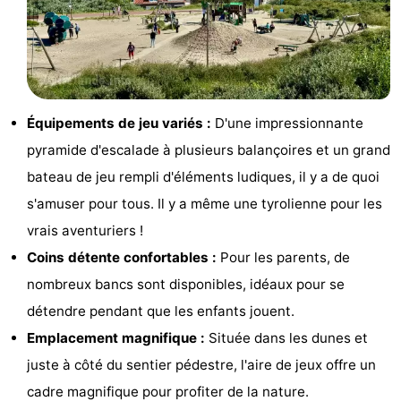
Voir
et
Lieux
faire
d'intérêt
-
Équipements de jeu variés :
D'une impressionnante
Musées
-
pyramide d'escalade à plusieurs balançoires et un grand
bateau de jeu rempli d'éléments ludiques, il y a de quoi
Monuments
-
s'amuser pour tous. Il y a même une tyrolienne pour les
Moulins
-
vrais aventuriers !
Coins détente confortables :
Pour les parents, de
Phares
-
nombreux bancs sont disponibles, idéaux pour se
Points
Attractions
détendre pendant que les enfants jouent.
Emplacement magnifique :
Située dans les dunes et
de
-
juste à côté du sentier pédestre, l'aire de jeux offre un
vue
Terrains
-
cadre magnifique pour profiter de la nature.