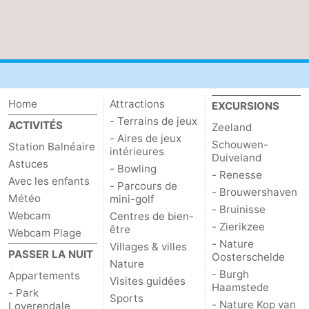
Mantelingen
Zoutelande
-
Nature
-
Walcherse
Dishoek
-
Home
Attractions
EXCURSIONS
bos
Vlissingen
-
- Terrains de jeux
ACTIVITÉS
Zeeland
- Aires de jeux
Schouwen-
Station Balnéaire
Middelburg
Zeeuws-
intérieures
Duiveland
Astuces
- Bowling
- Renesse
Vlaanderen
-
Avec les enfants
- Parcours de
- Brouwershaven
Météo
mini-golf
- Bruinisse
Nieuwvliet
-
Webcam
Centres de bien-
- Zierikzee
être
Webcam Plage
Sluis
-
- Nature
Villages & villes
PASSER LA NUIT
Oosterschelde
Nature
Cadzand
-
- Burgh
Appartements
Visites guidées
Haamstede
- Park
Sports
Nature
Météo
- Nature Kop van
Loverendale