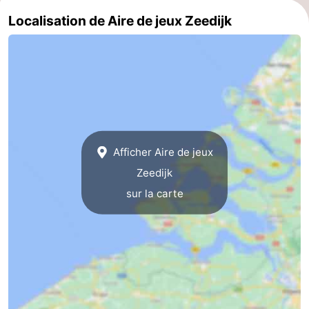
Localisation de Aire de jeux Zeedijk
Route
-
Stationnement
Adresses
Médicales
Région
Zeeland
Afficher Aire de jeux
Zeedijk
Schouwen-
sur la carte
Duiveland
-
Renesse
-
Brouwershaven
-
Bruinisse
-