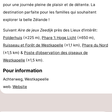
pour une journée pleine de plaisir et de détente. La
du
Randonnée
-
destination parfaite pour les familles qui souhaitent
vélo
Équitation
-
explorer la belle Zélande !
Manèges
-
Suivant
Aire de jeux Zeedijk
près des Lieux d'intérêt:
Polderhuis
(±225 m),
Phare 't Hoge Licht
(±650 m),
Terrains
-
Ruisseau et Forêt de Westkapelle
(±1,1 km),
Phare du Nord
de
Peche
-
(±1,5 km) &
Poste d’observation des oiseaux de
Westkapelle
(±1,5 km).
golf
Sportive
Equitation
Conduite
Pour information
de
Boire
Achterweg, Westkapeelle
l'anneau
et
Événements
web.
Website
manger
Pratiques
Forum