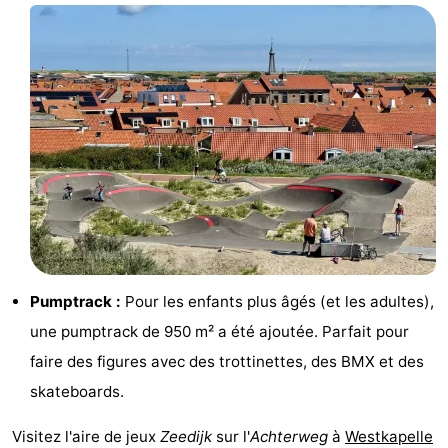
de
Aires
-
jeux
de
Bowling
-
jeux
Parcours
Centres
intérieures
de
de
Villages
mini-
bien-
&
Nature
golf
être
villes
Visites
guidées
Sports
Pumptrack :
Pour les enfants plus âgés (et les adultes),
une pumptrack de 950 m² a été ajoutée. Parfait pour
-
faire des figures avec des trottinettes, des BMX et des
Piscines
-
skateboards.
Faire
-
Visitez l'aire de jeux
Zeedijk
sur l'
Achterweg
à
Westkapelle