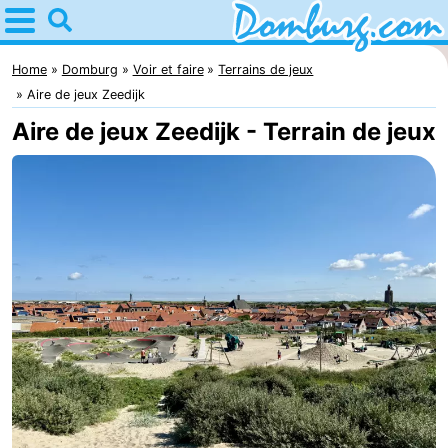
Home
Domburg
Home
Domburg
Voir et faire
Terrains de jeux
Aire de jeux Zeedijk
Astuces
Aire de jeux Zeedijk - Terrain de jeux
Avec
les
Webcam
enfants
Webcam
Webcam
Plage
Passer
la
Appartements
nuit
-