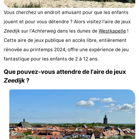
Park
-
Vous cherchez un endroit amusant pour que les enfants
jouent et pour vous détendre ? Alors visitez l'aire de jeux
Loverendale
Résidence
Campings
Zeedijk
sur l'
Achterweg
dans les dunes de
Westkapelle
!
Wijngaerde
Chambre
Cette aire de jeux publique en accès libre, entièrement
rénovée au printemps 2024, offre une expérience de jeu
d'hôtes
Chaumières
fantastique pour les enfants de 2 à 12 ans.
-
Que pouvez-vous attendre de l'aire de jeux
Buitenhof
-
Zeedijk
?
Domburg
Hof
-
Domburg
Westhove
Hôtels
Last
minutes
Plages