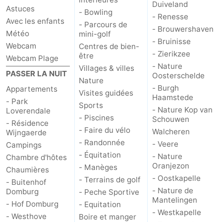
Duiveland
Astuces
- Bowling
- Renesse
Avec les enfants
- Parcours de
- Brouwershaven
Météo
mini-golf
- Bruinisse
Webcam
Centres de bien-
- Zierikzee
être
Webcam Plage
- Nature
Villages & villes
PASSER LA NUIT
Oosterschelde
Nature
- Burgh
Appartements
Visites guidées
Haamstede
- Park
Sports
- Nature Kop van
Loverendale
- Piscines
Schouwen
- Résidence
- Faire du vélo
Walcheren
Wijngaerde
- Randonnée
- Veere
Campings
- Équitation
- Nature
Chambre d'hôtes
Oranjezon
- Manèges
Chaumières
- Oostkapelle
- Terrains de golf
- Buitenhof
- Nature de
Domburg
- Peche Sportive
Mantelingen
- Hof Domburg
- Equitation
- Westkapelle
- Westhove
Boire et manger