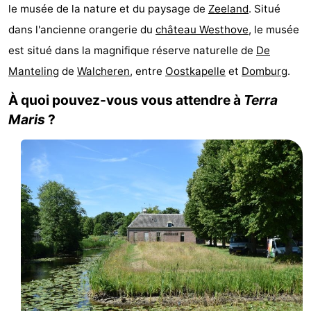
le musée de la nature et du paysage de
Zeeland
. Situé
Park
-
dans l'ancienne orangerie du
château Westhove
, le musée
Loverendale
Résidence
Campings
est situé dans la magnifique réserve naturelle de
De
Manteling
de
Walcheren
, entre
Oostkapelle
et
Domburg
.
Wijngaerde
Chambre
À quoi pouvez-vous vous attendre à
Terra
d'hôtes
Chaumières
Maris
?
-
Buitenhof
-
Domburg
Hof
-
Domburg
Westhove
Hôtels
Last
minutes
Plages