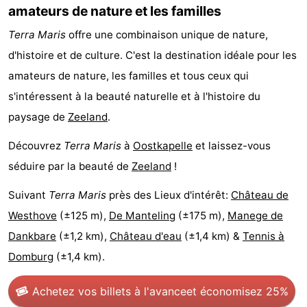
amateurs de nature et les familles
Route
Terra Maris
offre une combinaison unique de nature,
-
d'histoire et de culture. C'est la destination idéale pour les
amateurs de nature, les familles et tous ceux qui
Stationnement
Adresses
s'intéressent à la beauté naturelle et à l'histoire du
Médicales
Région
paysage de
Zeeland
.
Zeeland
Découvrez
Terra Maris
à
Oostkapelle
et laissez-vous
séduire par la beauté de
Zeeland
!
Schouwen-
Suivant
Terra Maris
près des Lieux d'intérêt:
Château de
Duiveland
-
Westhove
(±125 m),
De Manteling
(±175 m),
Manege de
Dankbare
(±1,2 km),
Château d'eau
(±1,4 km) &
Tennis à
Renesse
-
Domburg
(±1,4 km).
Brouwershaven
-
Achetez vos billets à l'avance
et économisez 25%
Bruinisse
-