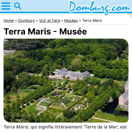
Home
Domburg
Home
Domburg
Voir et faire
Musées
Terra Maris
Terra Maris - Musée
Astuces
Avec
les
Webcam
enfants
Webcam
Webcam
Plage
Passer
la
Appartements
nuit
-
Terra Maris
, qui signifie littéralement 'Terre de la Mer', est