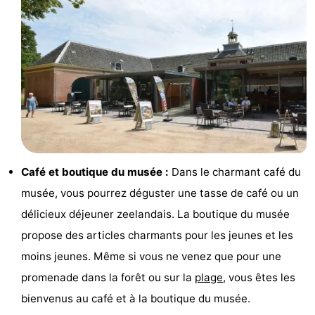
de
Aires
-
jeux
de
Bowling
-
jeux
Parcours
Centres
intérieures
de
de
Villages
mini-
bien-
&
Nature
Café et boutique du musée :
Dans le charmant café du
golf
être
villes
Visites
musée, vous pourrez déguster une tasse de café ou un
guidées
Sports
délicieux déjeuner zeelandais. La boutique du musée
propose des articles charmants pour les jeunes et les
-
moins jeunes. Même si vous ne venez que pour une
Piscines
-
promenade dans la forêt ou sur la
plage
, vous êtes les
bienvenus au café et à la boutique du musée.
Faire
-