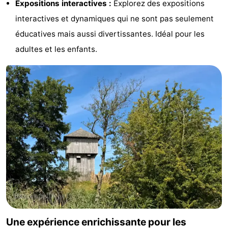
Expositions interactives :
Explorez des expositions
du
Randonnée
-
interactives et dynamiques qui ne sont pas seulement
éducatives mais aussi divertissantes. Idéal pour les
vélo
Équitation
-
adultes et les enfants.
Manèges
-
Terrains
-
de
Peche
-
golf
Sportive
Equitation
Conduite
de
Boire
l'anneau
et
Événements
manger
Pratiques
Une expérience enrichissante pour les
Forum