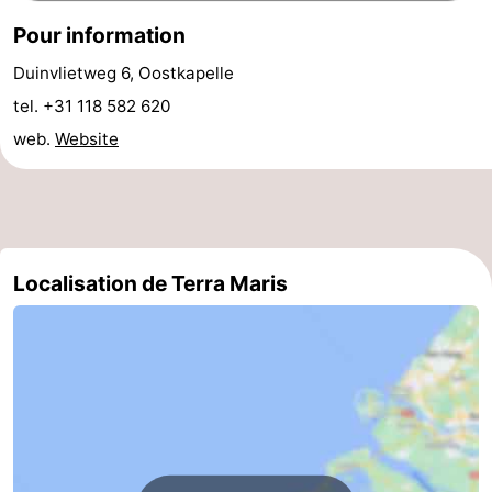
Pour information
Zierikzee
-
Duinvlietweg 6, Oostkapelle
Nature
-
tel. +31 118 582 620
Oosterschelde
Burgh
-
web.
Website
Haamstede
Nature
Walcheren
Kop
-
Localisation de Terra Maris
van
Veere
-
Schouwen
Nature
-
Oranjezon
Oostkapelle
-
Nature
-
de
Westkapelle
-