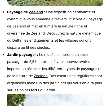
Voir
Paysage de
Zeeland
:
Une exposition captivante et
et
Lieux
dynamique vous emmène à travers l'histoire du paysage
de
Zeeland
et met en lumière la nature riche et
faire
d'intérêt
-
diversifiée de
Zeeland
. Découvrez la nature dynamique
Musées
-
du Delta, les endiguements et les villages qui ont
disparu au fil des siècles.
Monuments
-
Jardin paysager :
Le musée comprend un jardin
Moulins
-
paysager de 2,5 hectares où vous pouvez avoir une
impression réaliste des différents types de paysages et
Phares
-
de la nature de
Zeeland
. Des excursions régulières sont
Points
Attractions
organisées avec l'un des jardiniers qui vous en dira plus
sur les points forts du jardin.
de
-
vue
Terrains
-