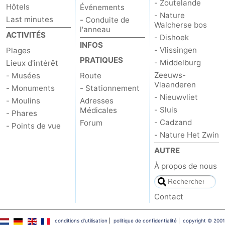
- Zoutelande
Hôtels
Événements
- Nature
Last minutes
- Conduite de
Walcherse bos
l'anneau
ACTIVITÉS
- Dishoek
INFOS
- Vlissingen
Plages
PRATIQUES
- Middelburg
Lieux d'intérêt
Zeeuws-
- Musées
Route
Vlaanderen
- Monuments
- Stationnement
- Nieuwvliet
- Moulins
Adresses
- Sluis
Médicales
- Phares
- Cadzand
Forum
- Points de vue
- Nature Het Zwin
AUTRE
À propos de nous
Contact
conditions d‘utilisation
|
politique de confidentialité
|
copyright © 2001