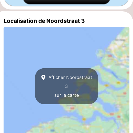
Mantelingen
Zoutelande
-
Localisation de Noordstraat 3
Nature
-
Walcherse
Dishoek
-
bos
Vlissingen
-
Middelburg
Zeeuws-
Afficher Noordstraat
Vlaanderen
-
3
Nieuwvliet
-
sur la carte
Sluis
-
Cadzand
-
Nature
Météo