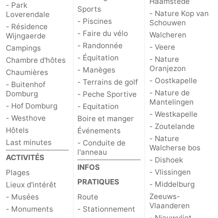
Haamstede
- Park
Sports
- Nature Kop van
Loverendale
- Piscines
Schouwen
- Résidence
- Faire du vélo
Walcheren
Wijngaerde
- Randonnée
- Veere
Campings
- Équitation
- Nature
Chambre d'hôtes
Oranjezon
- Manèges
Chaumières
- Oostkapelle
- Terrains de golf
- Buitenhof
- Nature de
Domburg
- Peche Sportive
Mantelingen
- Hof Domburg
- Equitation
- Westkapelle
- Westhove
Boire et manger
- Zoutelande
Hôtels
Événements
- Nature
Last minutes
- Conduite de
Walcherse bos
l'anneau
ACTIVITÉS
- Dishoek
INFOS
- Vlissingen
Plages
PRATIQUES
- Middelburg
Lieux d'intérêt
Zeeuws-
- Musées
Route
Vlaanderen
- Monuments
- Stationnement
- Nieuwvliet