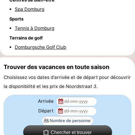
Spa Domburg
Zierikzee
-
Sports
Nature
-
Tennis à Domburg
Oosterschelde
Burgh
-
Terrains de golf
Domburgsche Golf Club
Haamstede
Nature
Walcheren
Kop
-
Trouver des vacances en toute saison
Choisissez vos dates d'arrivée et de départ pour découvrir
van
Veere
-
la disponibilité et les prix de
Noordstraat 3
.
Schouwen
Nature
-
Arrivée
Oranjezon
Oostkapelle
-
Départ
Nature
-
de
Westkapelle
-
Chercher et trouver