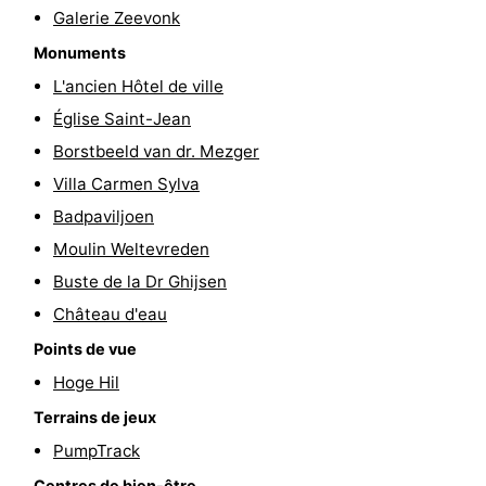
Galerie Zeevonk
Route
Monuments
-
L'ancien Hôtel de ville
Église Saint-Jean
Stationnement
Adresses
Borstbeeld van dr. Mezger
Médicales
Région
Villa Carmen Sylva
Badpaviljoen
Zeeland
Moulin Weltevreden
Schouwen-
Buste de la Dr Ghijsen
Château d'eau
Duiveland
-
Points de vue
Renesse
-
Hoge Hil
Terrains de jeux
Brouwershaven
-
PumpTrack
Bruinisse
-
Centres de bien-être