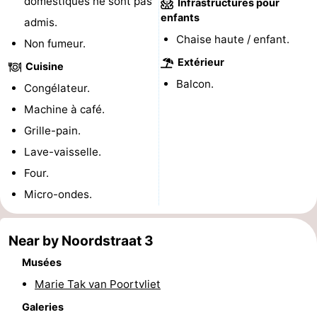
domestiques ne sont pas
Infrastructures pour
enfants
du
Randonnée
-
admis.
Chaise haute / enfant.
Non fumeur.
vélo
Équitation
-
Extérieur
Cuisine
Balcon.
Manèges
-
Congélateur.
Machine à café.
Terrains
-
Grille-pain.
de
Peche
-
Lave-vaisselle.
Four.
golf
Sportive
Equitation
Conduite
Micro-ondes.
de
Boire
Near by Noordstraat 3
l'anneau
et
Événements
Musées
manger
Pratiques
Marie Tak van Poortvliet
Galeries
Forum