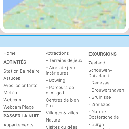
Het
Contact
Zwin
Home
Attractions
EXCURSIONS
- Terrains de jeux
ACTIVITÉS
Zeeland
- Aires de jeux
Schouwen-
Station Balnéaire
intérieures
Duiveland
Astuces
- Bowling
- Renesse
Avec les enfants
- Parcours de
- Brouwershaven
Météo
mini-golf
- Bruinisse
Webcam
Centres de bien-
- Zierikzee
être
Webcam Plage
- Nature
Villages & villes
PASSER LA NUIT
Oosterschelde
Nature
- Burgh
Appartements
Visites guidées