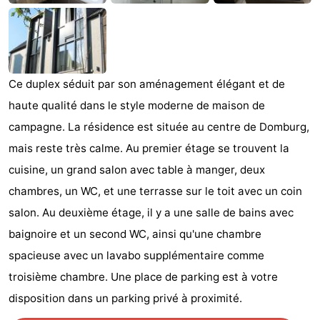
Voir
et
Lieux
faire
d'intérêt
-
Ce duplex séduit par son aménagement élégant et de
haute qualité dans le style moderne de maison de
Musées
-
campagne. La résidence est située au centre de Domburg,
Monuments
-
mais reste très calme. Au premier étage se trouvent la
cuisine, un grand salon avec table à manger, deux
Moulins
-
chambres, un WC, et une terrasse sur le toit avec un coin
Phares
-
salon. Au deuxième étage, il y a une salle de bains avec
baignoire et un second WC, ainsi qu'une chambre
Points
Attractions
spacieuse avec un lavabo supplémentaire comme
de
-
troisième chambre. Une place de parking est à votre
disposition dans un parking privé à proximité.
vue
Terrains
-