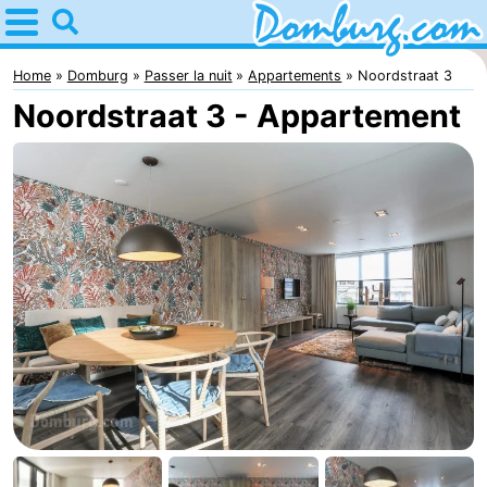
Home
Domburg
Home
Domburg
Passer la nuit
Appartements
Noordstraat 3
Noordstraat 3 - Appartement
Astuces
Avec
les
Webcam
enfants
Webcam
Webcam
Plage
Passer
la
Appartements
nuit
-