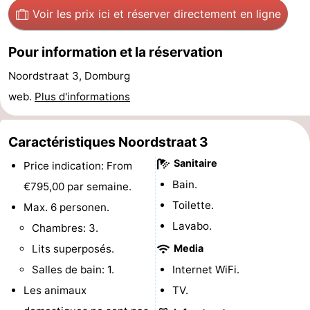
Voir les prix ici
et réserver directement en ligne
de
Aires
-
Pour information et la réservation
jeux
de
Bowling
-
Noordstraat 3, Domburg
jeux
Parcours
Centres
web.
Plus d'informations
intérieures
de
de
Villages
Caractéristiques Noordstraat 3
mini-
bien-
&
Nature
Sanitaire
Price indication: From
golf
être
villes
Visites
Bain.
€795,00 par semaine.
Toilette.
guidées
Sports
Max. 6 personen.
Lavabo.
Chambres: 3.
-
Lits superposés.
Media
Piscines
-
Salles de bain: 1.
Internet WiFi.
Les animaux
TV.
Faire
-