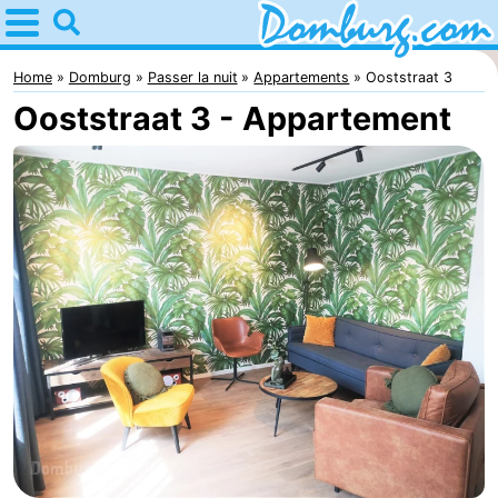
Home
Domburg
Home
Domburg
Passer la nuit
Appartements
Ooststraat 3
Ooststraat 3 - Appartement
Astuces
Avec
les
Webcam
enfants
Webcam
Webcam
Plage
Passer
la
Appartements
nuit
-