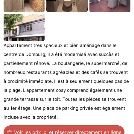
Voir
et
Lieux
faire
d'intérêt
-
Appartement très spacieux et bien aménagé dans le
Musées
-
centre de Domburg, il a été modernisé avec succès et
Monuments
-
partiellement rénové. La boulangerie, le supermarché, de
nombreux restaurants agréables et des cafés se trouvent
Moulins
-
à proximité immédiate. Il est à seulement quelques pas de
Phares
-
la plage. L'appartement cosy comprend également une
grande terrasse sur le toit. Toutes les pièces se trouvent
Points
Attractions
au 1er étage. Une place de parking privée est également
de
-
incluse avec la propriété.
vue
Terrains
-
Voir les prix ici
et réserver directement en ligne