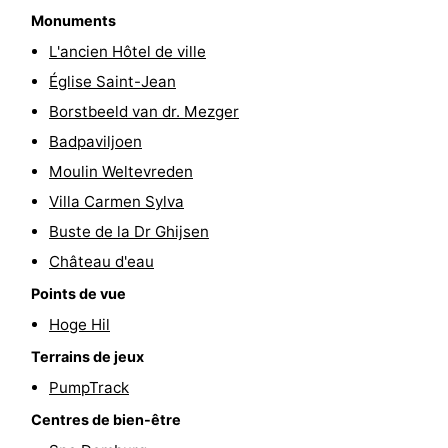
Monuments
Route
L'ancien Hôtel de ville
-
Église Saint-Jean
Borstbeeld van dr. Mezger
Stationnement
Adresses
Badpaviljoen
Médicales
Région
Moulin Weltevreden
Villa Carmen Sylva
Zeeland
Buste de la Dr Ghijsen
Schouwen-
Château d'eau
Points de vue
Duiveland
-
Hoge Hil
Renesse
-
Terrains de jeux
PumpTrack
Brouwershaven
-
Centres de bien-être
Bruinisse
-