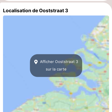
Mantelingen
Zoutelande
-
Localisation de Ooststraat 3
Nature
-
Walcherse
Dishoek
-
bos
Vlissingen
-
Middelburg
Zeeuws-
Afficher Ooststraat 3
Vlaanderen
-
sur la carte
Nieuwvliet
-
Sluis
-
Cadzand
-
Nature
Météo