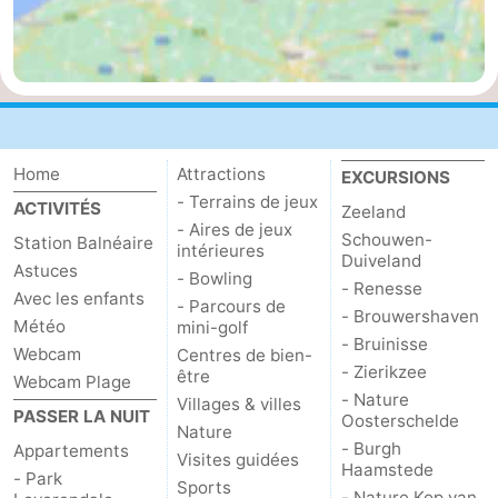
Het
Contact
Zwin
Home
Attractions
EXCURSIONS
- Terrains de jeux
ACTIVITÉS
Zeeland
- Aires de jeux
Schouwen-
Station Balnéaire
intérieures
Duiveland
Astuces
- Bowling
- Renesse
Avec les enfants
- Parcours de
- Brouwershaven
Météo
mini-golf
- Bruinisse
Webcam
Centres de bien-
- Zierikzee
être
Webcam Plage
- Nature
Villages & villes
PASSER LA NUIT
Oosterschelde
Nature
- Burgh
Appartements
Visites guidées
Haamstede
- Park
Sports
- Nature Kop van