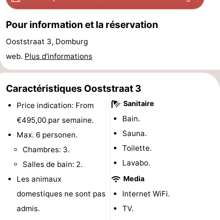
de
Aires
-
Pour information et la réservation
jeux
de
Bowling
-
Ooststraat 3, Domburg
web.
Plus d'informations
jeux
Parcours
Centres
intérieures
de
de
Villages
Caractéristiques Ooststraat 3
mini-
bien-
&
Nature
Sanitaire
Price indication: From
Bain.
€495,00 par semaine.
golf
être
villes
Visites
Sauna.
Max. 6 personen.
guidées
Sports
Toilette.
Chambres: 3.
Lavabo.
Salles de bain: 2.
-
Les animaux
Media
Piscines
-
domestiques ne sont pas
Internet WiFi.
admis.
TV.
Faire
-