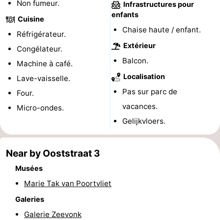
Non fumeur.
Infrastructures pour
enfants
du
Randonnée
-
Cuisine
Chaise haute / enfant.
Réfrigérateur.
vélo
Équitation
-
Extérieur
Congélateur.
Manèges
-
Balcon.
Machine à café.
Localisation
Lave-vaisselle.
Terrains
-
Pas sur parc de
Four.
de
Peche
-
vacances.
Micro-ondes.
Gelijkvloers.
golf
Sportive
Equitation
Conduite
de
Boire
Near by Ooststraat 3
Musées
l'anneau
et
Événements
Marie Tak van Poortvliet
manger
Pratiques
Galeries
Forum
Galerie Zeevonk