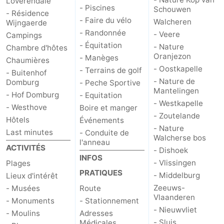
Loverendale
- Piscines
Schouwen
- Résidence
- Faire du vélo
Walcheren
Wijngaerde
- Randonnée
- Veere
Campings
- Équitation
- Nature
Chambre d'hôtes
Oranjezon
- Manèges
Chaumières
- Oostkapelle
- Terrains de golf
- Buitenhof
- Nature de
Domburg
- Peche Sportive
Mantelingen
- Hof Domburg
- Equitation
- Westkapelle
- Westhove
Boire et manger
- Zoutelande
Hôtels
Événements
- Nature
Last minutes
- Conduite de
Walcherse bos
l'anneau
ACTIVITÉS
- Dishoek
INFOS
- Vlissingen
Plages
PRATIQUES
- Middelburg
Lieux d'intérêt
Zeeuws-
- Musées
Route
Vlaanderen
- Monuments
- Stationnement
- Nieuwvliet
- Moulins
Adresses
- Sluis
Médicales