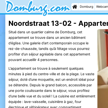
Domburg
Webca
Noordstraat 13-02 - Appart
Situé dans un quartier calme de Domburg, cet
appartement se trouve dans un ancien bâtiment
d’église. Une galerie d’art contemporain occupe le
rez-de-chaussée, tandis qu’à l’étage vous pourrez
profiter d’un séjour agréable dans cet appartement
pouvant accueillir 4 personnes.
L’appartement se trouve à seulement quelques
minutes à pied du centre-ville et de la plage. Le vaste
séjour, doté d’une moquette, est un endroit idéal pour
se détendre. Depuis le grand balcon, accessible par
une porte coulissante dans le séjour, vous profitez
d’une belle vue et du soleil ! La cuisine est entièrement
équipée : lave-vaisselle, cuisinière à gaz, four
électrique et réfrigérateur avec compartiment