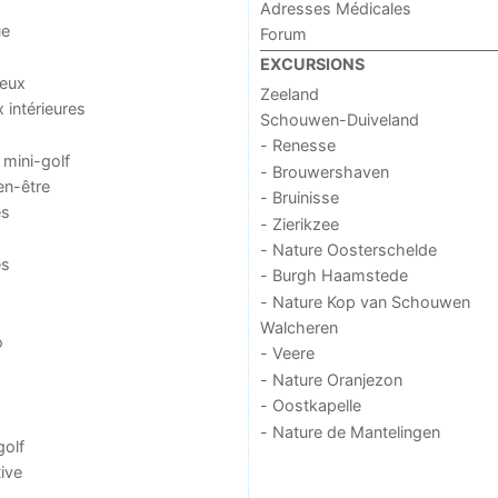
Adresses Médicales
ue
Forum
EXCURSIONS
jeux
Zeeland
x intérieures
Schouwen-Duiveland
- Renesse
 mini-golf
- Brouwershaven
en-être
- Bruinisse
es
- Zierikzee
- Nature Oosterschelde
es
- Burgh Haamstede
- Nature Kop van Schouwen
Walcheren
o
- Veere
- Nature Oranjezon
- Oostkapelle
- Nature de Mantelingen
golf
ive