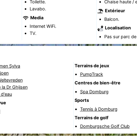
Toilette.
Chaise haute / e
Lavabo.
Extérieur
Media
Balcon.
Internet WiFi.
Localisation
TV.
Pas sur parc de
Terrains de jeux
rmen Sylva
joen
PumpTrack
Weltevreden
Centres de bien-être
 la Dr Ghijsen
Spa Domburg
 d'eau
Sports
vue
Tennis à Domburg
l
Terrains de golf
Domburgsche Golf Club