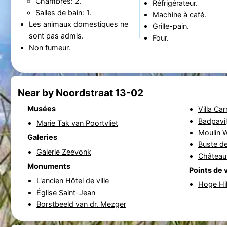
Chambres: 2.
Réfrigérateur.
Salles de bain: 1.
Machine à café.
Les animaux domestiques ne
Grille-pain.
sont pas admis.
Four.
Non fumeur.
Near by Noordstraat 13-02
Musées
Villa Ca
Badpavil
Marie Tak van Poortvliet
Moulin 
Galeries
Buste de
Galerie Zeevonk
Château
Monuments
Points de 
L'ancien Hôtel de ville
Hoge Hi
Église Saint-Jean
Borstbeeld van dr. Mezger