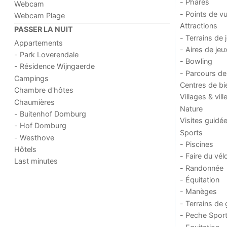
- Phares
Webcam
- Points de v
Webcam Plage
Attractions
PASSER LA NUIT
- Terrains de 
Appartements
- Aires de jeu
- Park Loverendale
- Bowling
- Résidence Wijngaerde
- Parcours de
Campings
Centres de bi
Chambre d'hôtes
Villages & vill
Chaumières
Nature
- Buitenhof Domburg
Visites guidé
- Hof Domburg
Sports
- Westhove
- Piscines
Hôtels
- Faire du vél
Last minutes
- Randonnée
- Équitation
- Manèges
- Terrains de 
- Peche Sport